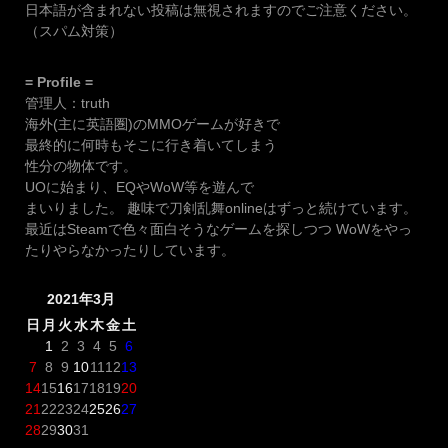
日本語が含まれない投稿は無視されますのでご注意ください。
（スパム対策）
= Profile =
管理人：truth
海外(主に英語圏)のMMOゲームが好きで
最終的に何時もそこに行き着いてしまう
性分の物体です。
UOに始まり、EQやWoW等を遊んで
まいりました。 趣味で刀剣乱舞onlineはずっと続けています。
最近はSteamで色々面白そうなゲームを探しつつ WoWをやっ
たりやらなかったりしています。
2021年3月
日
月
火
水
木
金
土
1
2
3
4
5
6
7
8
9
10
11
12
13
14
15
16
17
18
19
20
21
22
23
24
25
26
27
28
29
30
31