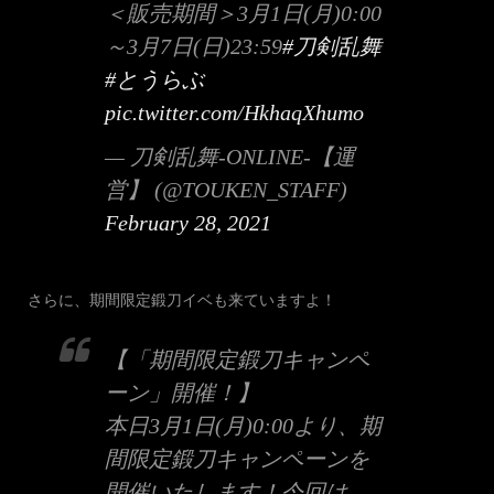
＜販売期間＞3月1日(月)0:00
～3月7日(日)23:59
#刀剣乱舞
#とうらぶ
pic.twitter.com/HkhaqXhumo
— 刀剣乱舞-ONLINE-【運
営】 (@TOUKEN_STAFF)
February 28, 2021
さらに、期間限定鍛刀イベも来ていますよ！
【「期間限定鍛刀キャンペ
ーン」開催！】
本日3月1日(月)0:00より、期
間限定鍛刀キャンペーンを
開催いたします！今回は