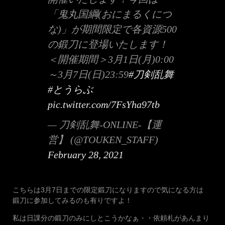
「鬼丸国綱(おにまるくにつ
な)」が期間限定で各資源500
の鍛刀に登場いたします！
＜開催期間＞3月1日(月)0:00
～3月7日(日)23:59
#刀剣乱舞
#とうらぶ
pic.twitter.com/7FsYha97tb
— 刀剣乱舞-ONLINE-【運
営】 (@TOUKEN_STAFF)
February 28, 2021
こちらは3月7日までの限定鍛刀になりますので気になる方は
鍛刀に参加してみるのも有りですよ！
私は日課分の鍛刀のみにしとこうかなぁ・・依頼札があんまり