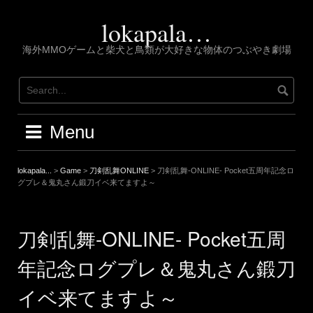
Skip
to
lokapala…
content
海外MMOゲームと柴犬と鳥類が大好きな物体のつぶやき劇場
Menu
lokapala...
>
Game
>
刀剣乱舞ONLINE
>
刀剣乱舞-ONLINE- Pocket五周年記念ロ
グプレ＆鬼丸さん鍛刀イベ来てますよ～
刀剣乱舞-ONLINE- Pocket五周
年記念ログプレ＆鬼丸さん鍛刀
イベ来てますよ～