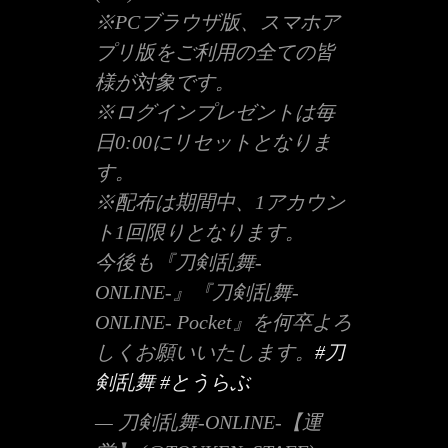
※PCブラウザ版、スマホア
プリ版をご利用の全ての皆
様が対象です。
※ログインプレゼントは毎
日0:00にリセットとなりま
す。
※配布は期間中、1アカウン
ト1回限りとなります。
今後も『刀剣乱舞-
ONLINE-』『刀剣乱舞-
ONLINE- Pocket』を何卒よろ
しくお願いいたします。
#刀
剣乱舞
#とうらぶ
— 刀剣乱舞-ONLINE-【運