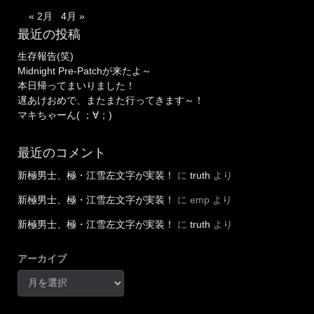
« 2月
4月 »
最近の投稿
生存報告(笑)
Midnight Pre-Patchが来たよ～
本日帰ってまいりました！
遅あけおめで、またまた行ってきます～！
マキちゃーん( ；∀；)
最近のコメント
新極男士、極・江雪左文字が実装！
に
truth
より
新極男士、極・江雪左文字が実装！
に
emp
より
新極男士、極・江雪左文字が実装！
に
truth
より
アーカイブ