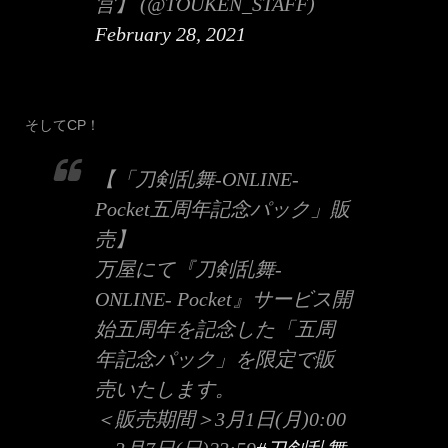
営】 (@TOUKEN_STAFF)
February 28, 2021
そしてCP！
【「刀剣乱舞-ONLINE-
Pocket五周年記念パック」販
売】
万屋にて『刀剣乱舞-
ONLINE- Pocket』サービス開
始五周年を記念した「五周
年記念パック」を限定で販
売いたします。
＜販売期間＞3月1日(月)0:00