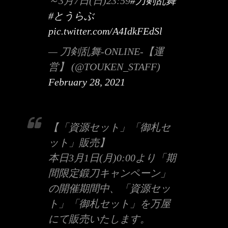
～3月7日(日)23:59
#刀剣乱舞
#とうらぶ
pic.twitter.com/A4IdkFEdSl
— 刀剣乱舞-ONLINE-【運
営】 (@TOUKEN_STAFF)
February 28, 2021
【「資源セット」「御札セ
ット」販売】
本日3月1日(月)0:00より「期
間限定鍛刀キャンペーン」
の開催期間中、「資源セッ
ト」「御札セット」を万屋
にて販売いたします。