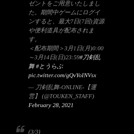
ゼントをご用意いたしまし
た。期間中ゲームにログイ
ンすると、最大7日(7回)資源
や便利道具が配布されま
す。
＜配布期間＞3月1日(月)0:00
～3月14日(日)23:59
#刀剣乱
舞
#とうらぶ
pic.twitter.com/gQvYoINVsx
— 刀剣乱舞-ONLINE-【運
営】 (@TOUKEN_STAFF)
February 28, 2021
(3/3)