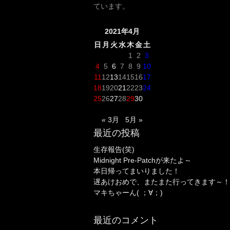
ています。
2021年4月
日
月
火
水
木
金
土
1
2
3
4
5
6
7
8
9
10
11
12
13
14
15
16
17
18
19
20
21
22
23
24
25
26
27
28
29
30
« 3月
5月 »
最近の投稿
生存報告(笑)
Midnight Pre-Patchが来たよ～
本日帰ってまいりました！
遅あけおめで、またまた行ってきます～！
マキちゃーん( ；∀；)
最近のコメント