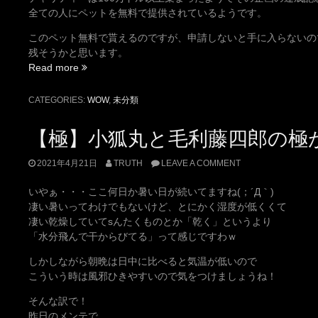
て
全ての人にペットを無料で提供されているようです。
ま
す
このペット無料で貰えるのですが、申請しないと手に入らないの
よ！”
残そうかと思います。
“ナ
Read more
マ
ケ
CATEGORIES:
WOW
,
未分類
モ
ノ
【極】小狐丸と毛利藤四郎の極
と
一
2021年4月21日
TRUTH
LEAVE A COMMENT
緒。”
いやぁ・・・ここ何日か暑い日が続いてますね(；´Д｀)
凄い暑いってわけでもないけど、とにかく湿度が低くくて
凄い乾燥していてsんたくものとか「乾く」というより
「水分飛んで干からびてる」って感じですわｗ
しかしながら朝晩は日中に比べると気温が低いので
こういう時は風邪ひきやすいので気をつけましょうね！
そんな訳で！
昨日のメンテで