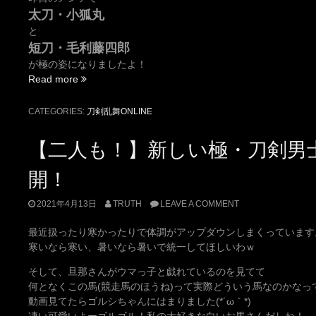
太刀・小狐丸
と
短刀・毛利藤四郎
が極の姿になりましたよ！
“【極】
Read more
小
狐
CATEGORIES:
刀剣乱舞ONLINE
丸
と
【二人も！】新しい極・刀剣男
毛
利
開！
藤
四
2021年4月13日
TRUTH
LEAVE A COMMENT
郎
の
最近扱ったり寒かったりで体調がアップダウンしまくっています
極
寒いなら寒い、暑いなら暑いで統一してほしいわｗ
が
実
そして、旦那さんがウマっ子と戯れているのを見てて
装！”
何となくこの馬(競走馬のほうね)って実際どういう馬なのかなっ
動画見てたらゴルシちゃんにはまりました(*´ω｀*)