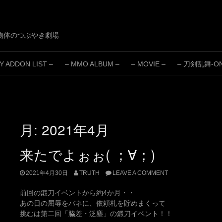
物体のつぶやき劇場
 ADDON LIST –
– MMO ALBUM –
– MOVIE –
– 刀剣乱舞-ONL
月:
2021年4月
来たでよぉぉ( ；∀；)
2021年4月30日
TRUTH
LEAVE A COMMENT
前回の鍛刀イベントから約4か月・・
あの日の屈辱をバネに、依頼札を貯めまくって
挑むは第二回「脇差・泛塵」の鍛刀イベント！！