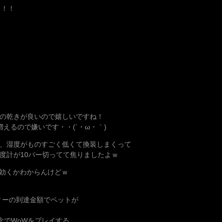
！！！
の乾きが良いので嬉しいですね！
えるので嫌いです・・(´・ω・｀)
、湿度がものすごく低くて換装しまくって
度計が10パー切ってて焦りましたよｗ
効くかわからんけどｗ
ィーの到達金額でペットが
念でWoWをプレイする