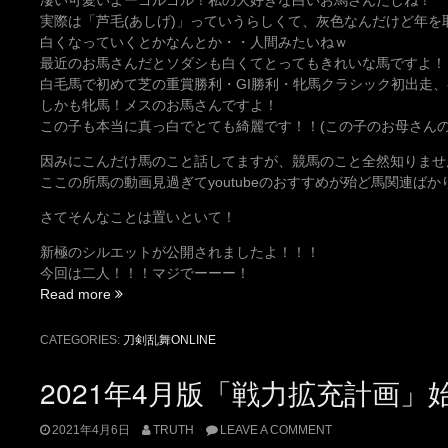
凄い可愛いよーゴルゴル！私の大好きな白いお馬さんだしね！
実際は「芦毛(あしげ)」っていうらしくて、灰色なんだけど年を
白くなっていくとかなんとか・・人間みたいねｗ
最近のお馬さんだとソダシも白くてとってもきれいな馬ですよ！
白毛馬で初めて芝の重賞勝利・GI勝利・牝馬クラシック初出走
しかも牝馬！メスのお馬さんですよ！
この子も本当に真っ白でとても綺麗です！！(この子のお母さんの
因みにこんだけ馬のこと話してますが、競馬のこと全然知りませ
ここの所馬の動画見過ぎてyoutubeのおすすめが殆ど馬関連ばか
さてそんなことは置いといて！
新極のシルエットが公開されましたよ！！！
今回は二人！！！マジでーーー！
“【二
Read more
人
も！】
CATEGORIES:
刀剣乱舞ONLINE
新
し
2021年4月版「戦力拡充計画
い
極・
2021年4月6日
TRUTH
LEAVE A COMMENT
刀