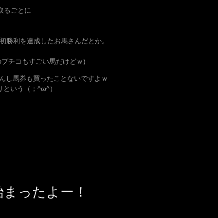
取るごとに
、初勝利を達成したお馬さんだとか。
ブチコもすごい馬だけどｗ)
んし馬券も買ったことないですよｗ
りという（；^ω^）
」始まったよー！