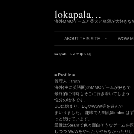
Skip
to
lokapala…
content
海外MMOゲームと柴犬と鳥類が大好きな
– ABOUT THIS SITE –
– WOW MY
+
lokapala...
>
2021年
>
4月
= Profile =
管理人：truth
海外(主に英語圏)のMMOゲームが好きで
最終的に何時もそこに行き着いてしまう
性分の物体です。
UOに始まり、EQやWoW等を遊んで
まいりました。 趣味で刀剣乱舞onlineはず
っと続けています。
最近はSteamで色々面白そうなゲームを探
しつつ WoWをやったりやらなかったりし