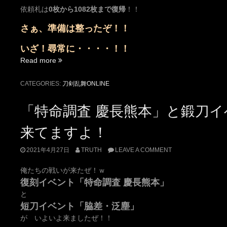
依頼札は
0枚から1082枚まで復帰
！！
さぁ、準備は整ったぞ！！
いざ！尋常に・・・・！！
“来
Read more
た
で
CATEGORIES:
刀剣乱舞ONLINE
よ
ぉ
「特命調査 慶長熊本」と鍛刀
ぉ
(
来てますよ！
；
∀；)”
2021年4月27日
TRUTH
LEAVE A COMMENT
俺たちの戦いが来たぜ！ｗ
復刻イベント「特命調査 慶長熊本」
と
短刀イベント「脇差・泛塵」
が いよいよ来ましたぜ！！