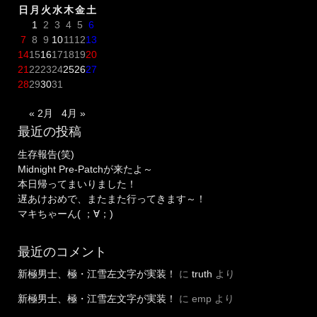
日
月
火
水
木
金
土
1
2
3
4
5
6
7
8
9
10
11
12
13
14
15
16
17
18
19
20
21
22
23
24
25
26
27
28
29
30
31
« 2月
4月 »
最近の投稿
生存報告(笑)
Midnight Pre-Patchが来たよ～
本日帰ってまいりました！
遅あけおめで、またまた行ってきます～！
マキちゃーん( ；∀；)
最近のコメント
新極男士、極・江雪左文字が実装！
に
truth
より
新極男士、極・江雪左文字が実装！
に
emp
より