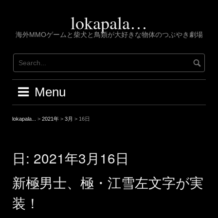
Skip
to
lokapala…
content
海外MMOゲームと柴犬と鳥類が大好きな物体のつぶやき劇場
Menu
lokapala...
>
2021年
>
3月
>
16日
日:
2021年3月16日
新極男士、極・江雪左文字が実
装！