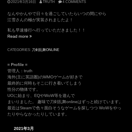
2021年3月16日
TRUTH
4 COMMENTS
なんやかんやで日々を過ごしていたらいつの間にやら
江雪さんの極が実装されましたよ！
私も早速修行へ行っていただきました！！
“新
Read more
極
男
CATEGORIES:
刀剣乱舞ONLINE
士、
極・
= Profile =
江
管理人：truth
雪
海外(主に英語圏)のMMOゲームが好きで
左
最終的に何時もそこに行き着いてしまう
文
性分の物体です。
字
UOに始まり、EQやWoW等を遊んで
が
まいりました。 趣味で刀剣乱舞onlineはずっと続けています。
実
最近はSteamで色々面白そうなゲームを探しつつ WoWをやっ
装！”
たりやらなかったりしています。
2021年3月