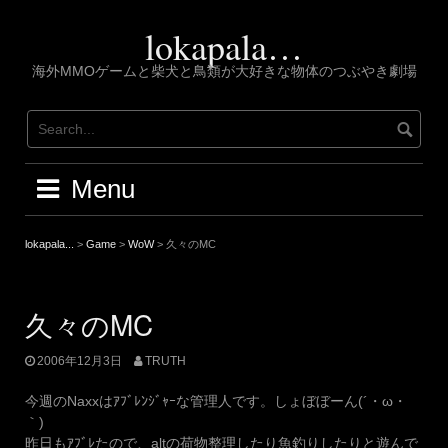
Skip
to
lokapala…
content
海外MMOゲームと柴犬と鳥類が大好きな物体のつぶやき劇場
Menu
lokapala...
>
Game
>
WoW
>
久々のMC
久々のMC
2006年12月3日
TRUTH
今週のNaxxはｱﾌﾞﾚﾝｼﾞｬｰな管理人です。しょぼぼーん(´・ω・
｀)
昨日もｱﾌﾞﾚたので、altの荷物整理したり魚釣りしたりと遊んで