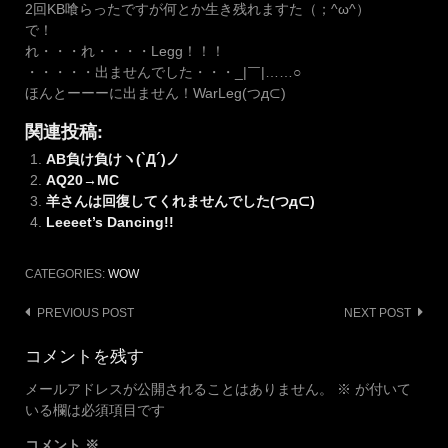
2回KB喰らったですが何とか生き残れますた（；^ω^）
で！
れ・・・れ・・・・Legg！！！
・・・・・出ませんでした・・・_|￣|……○
ほんとーーーに出ません！WarLeg(つд⊂)
関連投稿:
AB負け負けヽ(`Д´)ノ
AQ20→MC
羊さんは回復してくれませんでした(つд⊂)
Leeeet’s Dancing!!
CATEGORIES:
WOW
Post
PREVIOUS POST
NEXT POST
navigation
コメントを残す
メールアドレスが公開されることはありません。
※
が付いて
いる欄は必須項目です
コメント
※