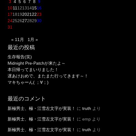
3
4
5
6
7
8
9
10
11
12
13
14
15
16
17
18
19
20
21
22
23
24
25
26
27
28
29
30
31
« 11月
1月 »
最近の投稿
生存報告(笑)
Midnight Pre-Patchが来たよ～
本日帰ってまいりました！
遅あけおめで、またまた行ってきます～！
マキちゃーん( ；∀；)
最近のコメント
新極男士、極・江雪左文字が実装！
に
truth
より
新極男士、極・江雪左文字が実装！
に
emp
より
新極男士、極・江雪左文字が実装！
に
truth
より