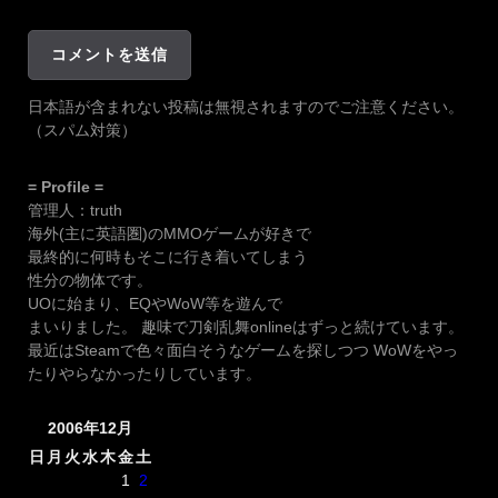
日本語が含まれない投稿は無視されますのでご注意ください。
（スパム対策）
= Profile =
管理人：truth
海外(主に英語圏)のMMOゲームが好きで
最終的に何時もそこに行き着いてしまう
性分の物体です。
UOに始まり、EQやWoW等を遊んで
まいりました。 趣味で刀剣乱舞onlineはずっと続けています。
最近はSteamで色々面白そうなゲームを探しつつ WoWをやっ
たりやらなかったりしています。
2006年12月
日
月
火
水
木
金
土
1
2