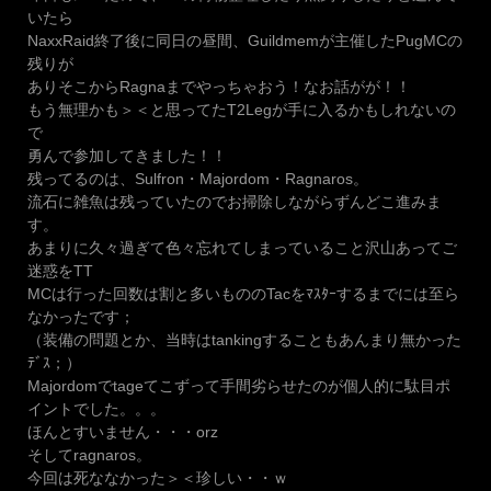
いたら
NaxxRaid終了後に同日の昼間、Guildmemが主催したPugMCの
残りが
ありそこからRagnaまでやっちゃおう！なお話がが！！
もう無理かも＞＜と思ってたT2Legが手に入るかもしれないの
で
勇んで参加してきました！！
残ってるのは、Sulfron・Majordom・Ragnaros。
流石に雑魚は残っていたのでお掃除しながらずんどこ進みま
す。
あまりに久々過ぎて色々忘れてしまっていること沢山あってご
迷惑をTT
MCは行った回数は割と多いもののTacをﾏｽﾀｰするまでには至ら
なかったです；
（装備の問題とか、当時はtankingすることもあんまり無かった
ﾃﾞｽ；）
Majordomでtageてこずって手間劣らせたのが個人的に駄目ポ
イントでした。。。
ほんとすいません・・・orz
そしてragnaros。
今回は死ななかった＞＜珍しい・・ｗ