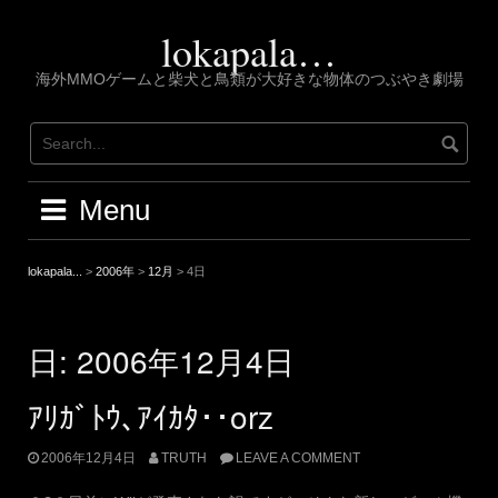
Skip
to
lokapala…
content
海外MMOゲームと柴犬と鳥類が大好きな物体のつぶやき劇場
Menu
lokapala...
>
2006年
>
12月
>
4日
日:
2006年12月4日
ｱﾘｶﾞﾄｳ､ｱｲｶﾀ･･orz
2006年12月4日
TRUTH
LEAVE A COMMENT