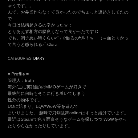
ゃうです。。
んで、お弁当作らなくて良かったのでちょっと遅起きしてたの
で
今日は結構起きるの辛かったｗ；
とりあえず相方の腰良くなって良かったです:D
でも、調子悪い時くらいﾊﾟｿｺﾝ触るのﾔﾒﾚ！ｗ （←面と向かっ
て言うと怒られるﾃﾞｽﾖorz
CATEGORIES:
DIARY
= Profile =
管理人：truth
海外(主に英語圏)のMMOゲームが好きで
最終的に何時もそこに行き着いてしまう
性分の物体です。
UOに始まり、EQやWoW等を遊んで
まいりました。 趣味で刀剣乱舞onlineはずっと続けています。
最近はSteamで色々面白そうなゲームを探しつつ WoWをやっ
たりやらなかったりしています。