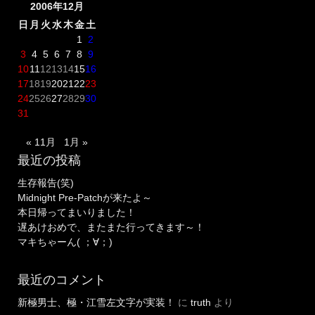
2006年12月
日
月
火
水
木
金
土
1
2
3
4
5
6
7
8
9
10
11
12
13
14
15
16
17
18
19
20
21
22
23
24
25
26
27
28
29
30
31
« 11月
1月 »
最近の投稿
生存報告(笑)
Midnight Pre-Patchが来たよ～
本日帰ってまいりました！
遅あけおめで、またまた行ってきます～！
マキちゃーん( ；∀；)
最近のコメント
新極男士、極・江雪左文字が実装！
に
truth
より