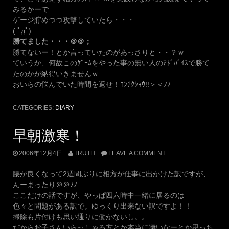
みるかーで
ゲージ貯めつつ攻撃していたら・・・
( ﾟдﾟ)
勝てました・・・＠＠；
勝てないー！とか言っていたのがあっさりと・・？ｗ
ていうか、何故このｹﾞｰﾑをやった事の無い人のｱﾄﾞﾊﾞｲｽで勝て
たのかが納得いきませんｗ
おいらの悩んでいた時間を返せ！ｺﾝﾁｸｼｮｳ!!＞＜ﾉﾉ
CATEGORIES:
DIARY
早朝激寒！
2006年12月4日
TRUTH
LEAVE A COMMENT
腰が良くなって2週間ぶりに相方が仕事に出かけた訳ですが、
んーまったり＠＠ﾉﾉ
ここだけの話ですが、やっぱ四六時中一緒に居るのは
色々と問題がある訳で。ゆっくり出来ない訳ですよ！！
掃除も片付けも思い通りに働かないし。。
だからお子さんいらっしゃる方とか本当に凄いなーとか思っち