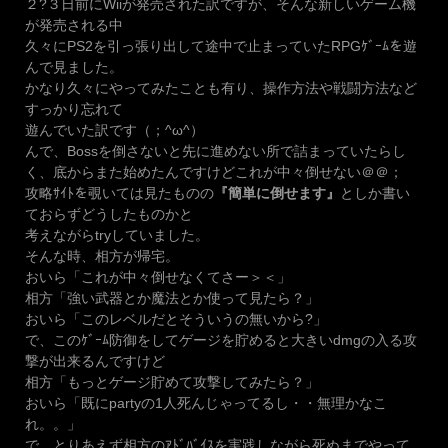
２?３日前にWiiが発売された訳ですが、そんな新しいゲーム機
が発売される中
久々にPS2を引っ張り出して途中で止まっていたRPGｹﾞｰﾑを遊
んで見ました。
かなり久々にやってみたことも有り、操作方法や戦闘方法など
すっかり忘れて
遊んでいた訳です（；^ω^）
んで、Bossを倒さないと先に進めない所で詰まっていたらし
く、底からまた始めたんですけどこれが中々倒せない＠＠；
攻略ｻｲﾄを覗いては見たものの
『簡単に倒せます』
としか書い
ておらずどうしたものかと
考えながらtryしていました。
そんな時、相方が帰宅。
おいら「これが中々倒せなくてさー＞＜」
相方「強い武器とか魔法とか使って見たら？」
おいら「このレベルだとそういうの無いから?」
で、このｹﾞｰﾑ防御をしてゲージを貯めると大きいdmgの入る攻
撃が出来るんですけど
相方「もっとゲージ貯めて攻撃してみたら？」
おいら「既にpartyの1人死んじゃってるし・・無理かなこ
れ。。」
で、とりあえず相方のｱﾄﾞﾊﾞｲｽを実践しながら死ぬまでやって