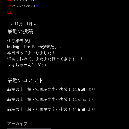
24
25
26
27
28
29
30
31
« 11月
1月 »
最近の投稿
生存報告(笑)
Midnight Pre-Patchが来たよ～
本日帰ってまいりました！
遅あけおめで、またまた行ってきます～！
マキちゃーん( ；∀；)
最近のコメント
新極男士、極・江雪左文字が実装！
に
truth
より
新極男士、極・江雪左文字が実装！
に
emp
より
新極男士、極・江雪左文字が実装！
に
truth
より
アーカイブ