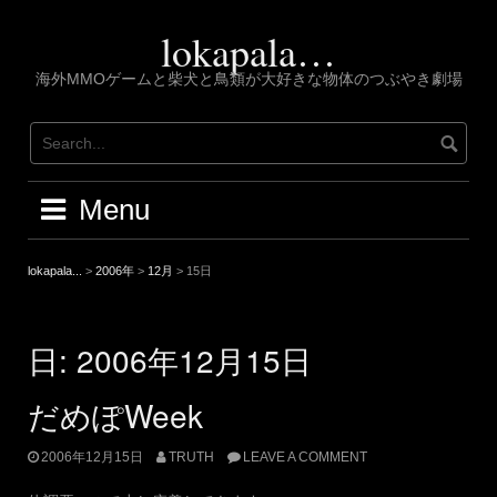
Skip
to
lokapala…
content
海外MMOゲームと柴犬と鳥類が大好きな物体のつぶやき劇場
Menu
lokapala...
>
2006年
>
12月
>
15日
日:
2006年12月15日
だめぽWeek
2006年12月15日
TRUTH
LEAVE A COMMENT