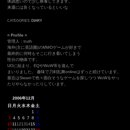
体調悪いので少し療養してきます。
来週には良くなっているといいな
CATEGORIES:
DIARY
= Profile =
管理人：truth
海外(主に英語圏)のMMOゲームが好きで
最終的に何時もそこに行き着いてしまう
性分の物体です。
UOに始まり、EQやWoW等を遊んで
まいりました。 趣味で刀剣乱舞onlineはずっと続けています。
最近はSteamで色々面白そうなゲームを探しつつ WoWをやっ
たりやらなかったりしています。
2006年12月
日
月
火
水
木
金
土
1
2
3
4
5
6
7
8
9
10
11
12
13
14
15
16
17
18
19
20
21
22
23