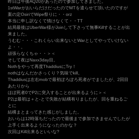
昨日は午後AQ20があったので参加してきました。
1stWarがおいらだけだったのでMTを遣らせて頂いたのですが
案の定OsiriでWipe祭りに・・orz
本当に申し訳なくて情けなくて・・TT
結局最後はUberWar様がJoinして下さって無事Killすることが出
来ました。
うむむ・・・これくらい出来ないとWarとしてやっていけない
よ・・。
頑張らなくちゃ・・＞＜
そして夜はNaxx3day目。
Nothをやって再度ThaddiusにTry！
nothはなんだかさっくり？気味でkill。
Thaddiusは左右mobで最初ぽろぽろ死者がでましたが、2回目
あたりから
ほぼ死者0でP2に突入することが出来るように＞＜
P2は最初は＋と-とで失敗が結構有りましたが、回を重ねるご
とに
結構まとまってきた感じがしました。
おいらは12時落ちだったので最後まで参加できませんでしたが
上手く出来るようになったのかな？
次回はKill出来るといいな?