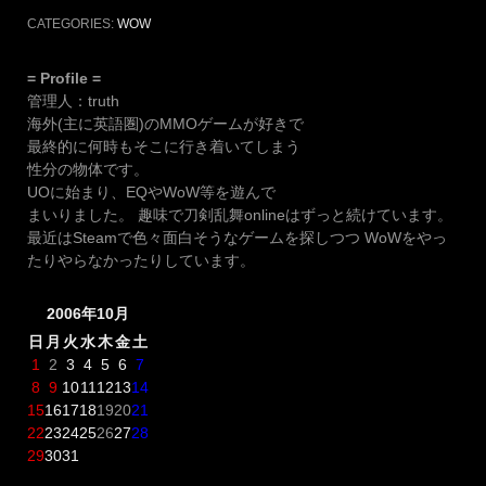
CATEGORIES:
WOW
= Profile =
管理人：truth
海外(主に英語圏)のMMOゲームが好きで
最終的に何時もそこに行き着いてしまう
性分の物体です。
UOに始まり、EQやWoW等を遊んで
まいりました。 趣味で刀剣乱舞onlineはずっと続けています。
最近はSteamで色々面白そうなゲームを探しつつ WoWをやっ
たりやらなかったりしています。
2006年10月
日
月
火
水
木
金
土
1
2
3
4
5
6
7
8
9
10
11
12
13
14
15
16
17
18
19
20
21
22
23
24
25
26
27
28
29
30
31