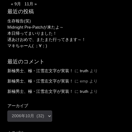
« 9月
11月 »
最近の投稿
生存報告(笑)
Midnight Pre-Patchが来たよ～
本日帰ってまいりました！
遅あけおめで、またまた行ってきます～！
マキちゃーん( ；∀；)
最近のコメント
新極男士、極・江雪左文字が実装！
に
truth
より
新極男士、極・江雪左文字が実装！
に
emp
より
新極男士、極・江雪左文字が実装！
に
truth
より
アーカイブ