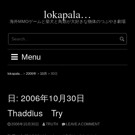
Skip
to
lokapala…
content
海外MMOゲームと柴犬と鳥類が大好きな物体のつぶやき劇場
Menu
lokapala...
>
2006年
>
10月
>
30日
日:
2006年10月30日
Thaddius Try
2006年10月30日
TRUTH
LEAVE A COMMENT