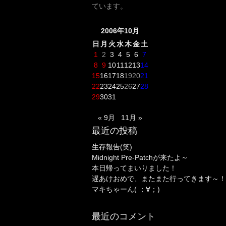
ています。
2006年10月
日
月
火
水
木
金
土
1
2
3
4
5
6
7
8
9
10
11
12
13
14
15
16
17
18
19
20
21
22
23
24
25
26
27
28
29
30
31
« 9月
11月 »
最近の投稿
生存報告(笑)
Midnight Pre-Patchが来たよ～
本日帰ってまいりました！
遅あけおめで、またまた行ってきます～！
マキちゃーん( ；∀；)
最近のコメント