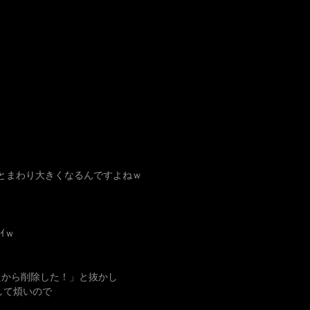
とひとまわり大きくなるんですよねｗ
ｲｗ
たから削除した！」と抜かし
ｰして煩いので