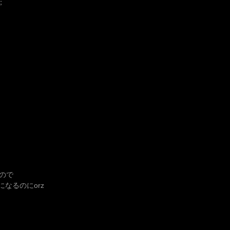
；
ので
になるのにorz