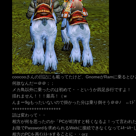
coocooさんの日記にも載ってたけど、GnomeがRamに乗る
何故なんだー＠＠；；
メカ鳥以外に乗ったのは初めて・・というか四足歩行ですよ！
揺れません！！！最高！（ｗ
んまー9gもったいないので掛かった分は乗り倒そう＠＠ﾉ ←ﾋﾄﾞ
++++++++++++++++++++
話は変わって・・
相方が何を思ったのか「PCがIE消すと軽くなるよ！って言われ
お陰でPasswordを求められるWebに接続できなくなってﾑｷｰﾑｷ
相方のPCを再ｲﾝｽﾄｰﾙすることに・・orz