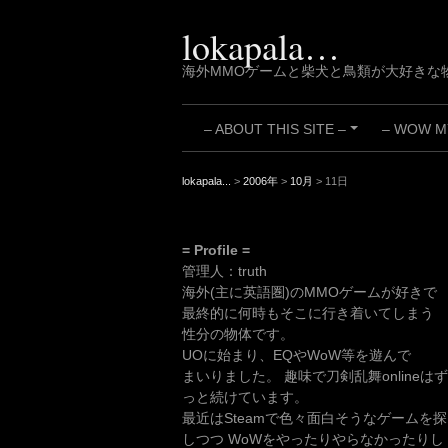
Skip
to
lokapala…
content
海外MMOゲームと柴犬と鳥類が大好きな
– ABOUT THIS SITE –
– WOW MY
+
lokapala...
>
2006年
>
10月
>
11日
= Profile =
管理人：truth
海外(主に英語圏)のMMOゲームが好きで
最終的に何時もそこに行き着いてしまう
性分の物体です。
UOに始まり、EQやWoW等を遊んで
まいりました。 趣味で刀剣乱舞onlineはず
っと続けています。
最近はSteamで色々面白そうなゲームを探
しつつ WoWをやったりやらなかったりし