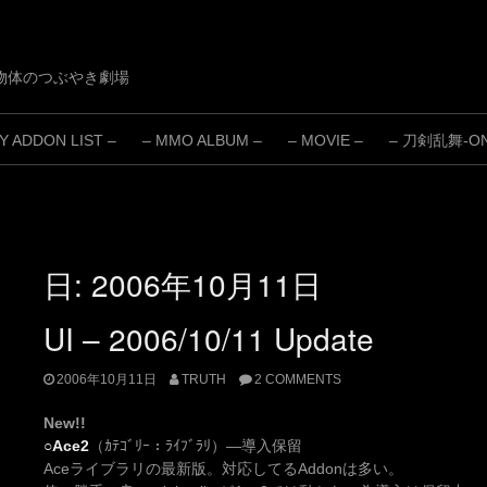
物体のつぶやき劇場
 ADDON LIST –
– MMO ALBUM –
– MOVIE –
– 刀剣乱舞-ONL
日:
2006年10月11日
UI – 2006/10/11 Update
2006年10月11日
TRUTH
2 COMMENTS
New!!
○Ace2
（ｶﾃｺﾞﾘｰ：ﾗｲﾌﾞﾗﾘ）—導入保留
Aceライブラリの最新版。対応してるAddonは多い。