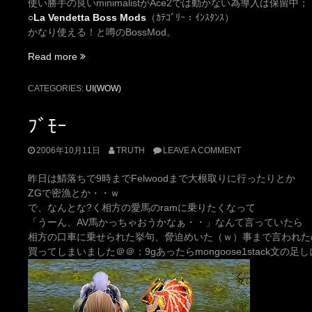
使い勝手の良いminimalistがAce2では動かない為導入は保留中；
○La Vendetta Boss Mods
（ｶﾃｺﾞﾘｰ：ｲﾝｽﾀﾝｽ）
かなり使える！と噂のBossMod。
“UI
Read more
–
2006/10/11
CATEGORIES:
UI(WOW)
Update”
ﾌﾞﾓｰ
2006年10月11日
TRUTH
LEAVE A COMMENT
昨日は鯖落ちで9時までFelwoodまで大根取りに行ったりとか
ZGで密漁とか・・ｗ
で、なんとな?く相方の愛馬のramに乗りたくなって
「うーん、AV馬かっちゃおうかなぁ・・」なんて言っていたら
相方の口車に乗せられた挙句、脅迫めいた（ｗ）事まで言われた
買ってしまいました＠＠；9gあったらmongoose1stack文の足し