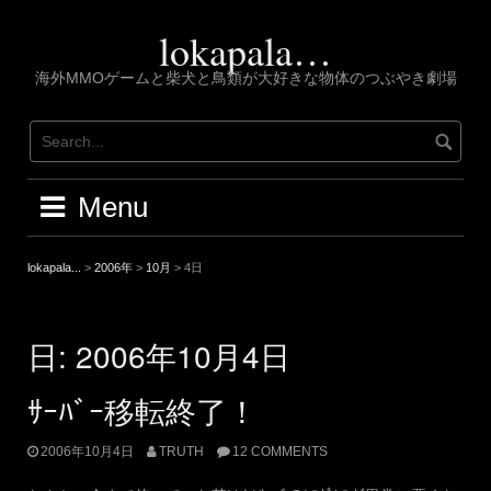
Skip
to
lokapala…
content
海外MMOゲームと柴犬と鳥類が大好きな物体のつぶやき劇場
Menu
lokapala...
>
2006年
>
10月
>
4日
日:
2006年10月4日
ｻｰﾊﾞｰ移転終了！
2006年10月4日
TRUTH
12 COMMENTS