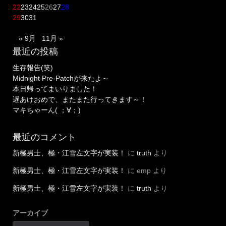
22
23
24
25
26
27
28
29
30
31
« 9月
11月 »
最近の投稿
生存報告(笑)
Midnight Pre-Patchが来たよ～
本日帰ってまいりました！
遅あけおめで、またまた行ってきます～！
マキちゃーん( ；∀；)
最近のコメント
新極男士、極・江雪左文字が実装！
に
truth
より
新極男士、極・江雪左文字が実装！
に
emp
より
新極男士、極・江雪左文字が実装！
に
truth
より
アーカイブ