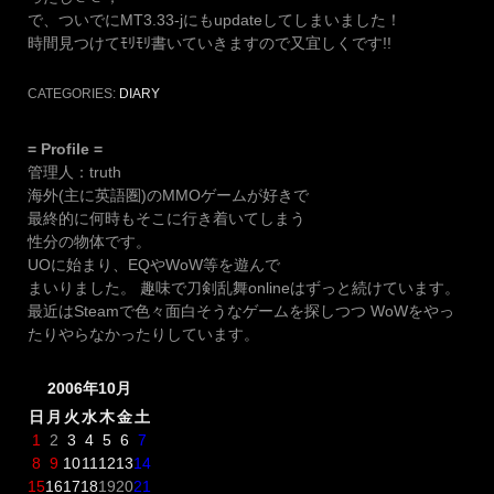
で、ついでにMT3.33-jにもupdateしてしまいました！
時間見つけてﾓﾘﾓﾘ書いていきますので又宜しくです!!
CATEGORIES:
DIARY
= Profile =
管理人：truth
海外(主に英語圏)のMMOゲームが好きで
最終的に何時もそこに行き着いてしまう
性分の物体です。
UOに始まり、EQやWoW等を遊んで
まいりました。 趣味で刀剣乱舞onlineはずっと続けています。
最近はSteamで色々面白そうなゲームを探しつつ WoWをやっ
たりやらなかったりしています。
2006年10月
日
月
火
水
木
金
土
1
2
3
4
5
6
7
8
9
10
11
12
13
14
15
16
17
18
19
20
21