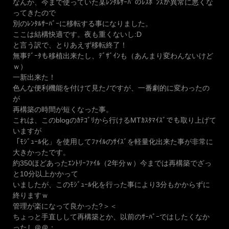
なんか、今まで使っていた某ﾚﾝﾀﾙｻｰﾊﾞのﾚｽﾎﾟﾝｽが異常に悪くな
ってきたので
別のﾚﾝﾀﾙｻｰﾊﾞｰに移転する事になりました。
ここは結構快適です。夜も重くないし:D
と言う訳で、とりあえず移転終了！
無事ﾃﾞｰﾀも移植出来たし、ﾃﾞｻﾞｲﾝも（あんまり変わんないけど
ｗ）
一新出来た！
色んな便利機能を付けて見たﾉですが、一番劇的に変わったの
が
再構築の時間が短くなった事。
これは、このblogのｶﾃｺﾞﾘから行けるMTｶｽﾀﾏｲｽﾞでも取り上げて
いますが
「ﾓｼﾞｭｰﾙ化」を使用してﾌｧｲﾙのｻｲｽﾞを軽量化出来た事が非常に
大きかったです。
約350ほどあったｴﾝﾄﾘｰﾌｧｲﾙ（2年分ｗ）今までは再構築でざっ
と10分以上かかって
いましたが、このﾓｼﾞｭｰﾙ化を行った事により3分もかからずに
終りますｗ
管理が楽になって良かった?＞＜
ちょっと手直しして再構築とか、以前のｻｰﾊﾞｰではしたくなか
ったし＠＠；