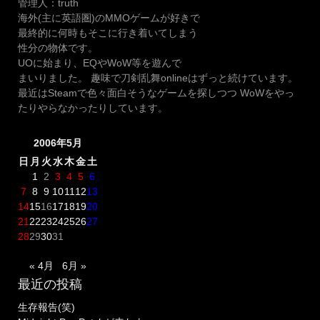
管理人：truth
海外(主に英語圏)のMMOゲームが好きで
最終的に何時もそこに行き着いてしまう
性分の物体です。
UOに始まり、EQやWoW等を遊んで
まいりました。 趣味で刀剣乱舞onlineはずっと続けています。
最近はSteamで色々面白そうなゲームを探しつつ WoWをやっ
たりやらなかったりしています。
2006年5月
日
月
火
水
木
金
土
1
2
3
4
5
6
7
8
9
10
11
12
13
14
15
16
17
18
19
20
21
22
23
24
25
26
27
28
29
30
31
« 4月
6月 »
最近の投稿
生存報告(笑)