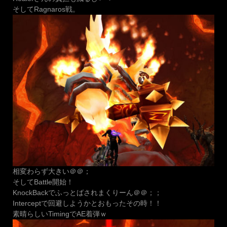
そしてRagnaros戦。
相変わらず大きい＠＠；
そしてBattle開始！
KnockBackでふっとばされまくりーん＠＠；；
Interceptで回避しようかとおもったその時！！
素晴らしいTimingでAE着弾ｗ