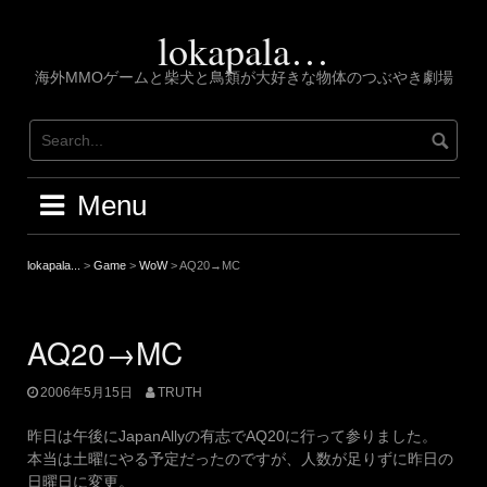
Skip
to
lokapala…
content
海外MMOゲームと柴犬と鳥類が大好きな物体のつぶやき劇場
Menu
lokapala...
>
Game
>
WoW
>
AQ20→MC
AQ20→MC
2006年5月15日
TRUTH
昨日は午後にJapanAllyの有志でAQ20に行って参りました。
本当は土曜にやる予定だったのですが、人数が足りずに昨日の
日曜日に変更。