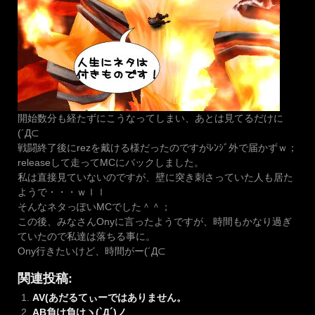
開始数分も経たずにこうなってしまい、あとは見てるだけに
(´Д⊂
戦闘終了後にrezを戴ける様だったのですがﾚﾝｼﾞ外で届かずｗ；
releaseして走ってMCにバックしました。
私は直接見ていないのですが、壁に突き刺さっていた人も居た
ようで・・・ｗｌｌ
そんなネタっぽいMCでした＾＾；
この後、みなさんOnyに言ったようですが、時間もかなり過ぎ
ていたので私達は落ちる事に。
Ony行きたいけど、時間がー(´Д⊂
関連投稿:
AV(あだるてぃーではありません。
AB負け負けヽ(`Д´)ノ