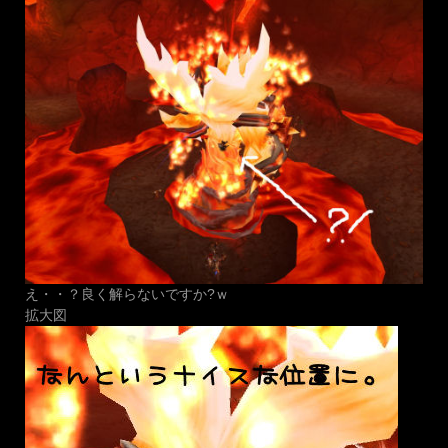
え・・？良く解らないですか?ｗ
拡大図