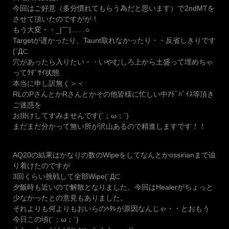
今回はご好意（多分慣れてもらう為だと思います）で2ndMTを
させて頂いたのですがが！
もう大変・・_|￣|……○
Targetが遅かったり、Taunt取れなかったり・・反省しきりです
(´Д⊂
穴があったら入りたい・・いやむしろ上から土盛って埋めちゃ
ってｸﾀﾞｻｲ状態
本当に申し訳無く＞＜
RLのPさんとかRさんとかその他皆様に忙しい中ｱﾄﾞﾊﾞｲｽ等頂き
ご迷惑を
お掛けしてすみませんです(´；ω；`)
まだまだ分かって無い所が沢山あるので精進しますです！！
AQ20の結果はかなりの数のWipeをしてなんとかossirianまで辿
り着けたのですが
3回くらい挑戦して全部Wipe(´Д⊂
夕飯時も近いので解散となりました。今回はHealerがちょっと
少なかったとの意見もありました。
それよりも何よりもおいらのﾍﾀﾚが原因なんじゃ・・とおもう
今日この頃(´；ω；`)