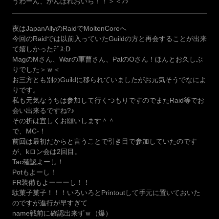
うわーん、がんばれおいら！！＞＜ﾉｼ
夜はJapanAllyのRaidでMoltenCoreへ
今回のRaidでは以前入っていたGuildの方と再会することが出来
て嬉しかったﾃﾞｽ:D
MagのMさん、Warの軍曹さん、PalのOさん！ほんとお久しぶ
りでした＞ｗ＜
お三方とも別のGuildに移られていましたがお元気そうでなによ
りです。
私も元気なうちは参加して行くつもりですのでまたRaid等でお
会い出来るですね?♪
その折は宜しくお願いします＾＾
で、MC-！
前回は最初だからと言うことで引き目で参加していたのです
が、kロン会は2回目。
Tac確認よーし！
Potもよーし！
FR装備もよーーーし！！
駄菓子菓子！！！いろいろとPrintoutして手元に置いておいた
のですが進行が早すぎて
name戦前に確認出来ずｗ（爆）