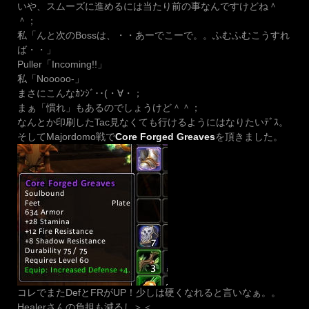
いや、スムーズに進めるには当たり前の事なんですけどね＾
＾；
私「んと次のBossは、・・あーでこーで。。ふむふむこうすれ
ば・・」
Puller「Incoming!!」
私「Nooooo-」
まさにこんなｶﾝｼﾞ･･(・∀・；
まぁ「慣れ」もあるのでしょうけど＾＾；
なんとか印刷したTac見なくても行けるようにはなりたいﾃﾞｽ。
そしてMajordomo戦で
Core Forged Greaves
を頂きました。
コレでまたDefとFRがUP！少しは硬くなれると言いなぁ。。
Healerさんの負担も減るし＞＜