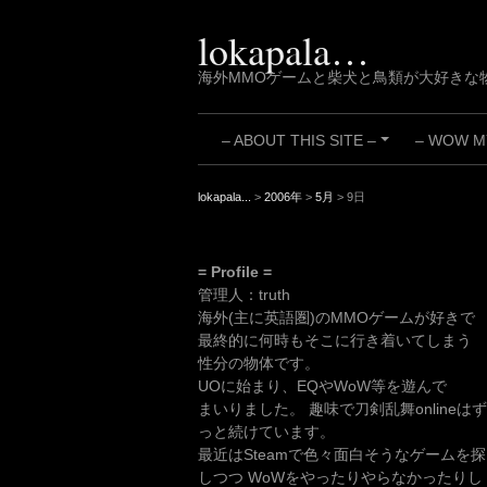
Skip
to
lokapala…
content
海外MMOゲームと柴犬と鳥類が大好きな
– ABOUT THIS SITE –
– WOW MY
+
lokapala...
>
2006年
>
5月
>
9日
= Profile =
管理人：truth
海外(主に英語圏)のMMOゲームが好きで
最終的に何時もそこに行き着いてしまう
性分の物体です。
UOに始まり、EQやWoW等を遊んで
まいりました。 趣味で刀剣乱舞onlineはず
っと続けています。
最近はSteamで色々面白そうなゲームを探
しつつ WoWをやったりやらなかったりし