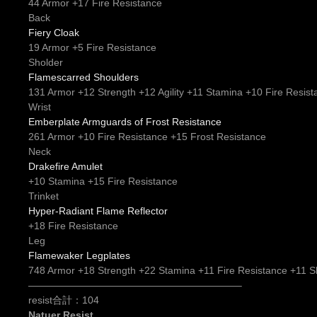
44 Armor +17 Fire Resistance
Back
Fiery Cloak
19 Armor +5 Fire Resistance
Sholder
Flamescarred Shoulders
131 Armor +12 Strength +12 Agility +11 Stamina +10 Fire Resist
Wrist
Emberplate Armguards of Frost Resistance
261 Armor +10 Fire Resistance +15 Frost Resistance
Neck
Drakefire Amulet
+10 Stamina +15 Fire Resistance
Trinket
Hyper-Radiant Flame Reflector
+18 Fire Resistance
Leg
Flamewaker Legplates
748 Armor +18 Strength +22 Stamina +11 Fire Resistance +11 
—————————————————————–
resist合計：104
Natuer Resist