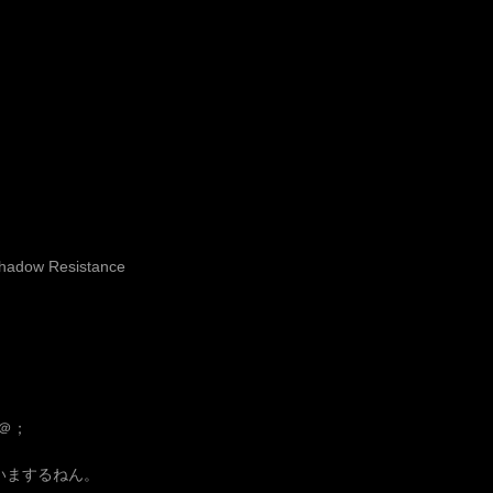
Shadow Resistance
＠＠；
。
いまするねん。