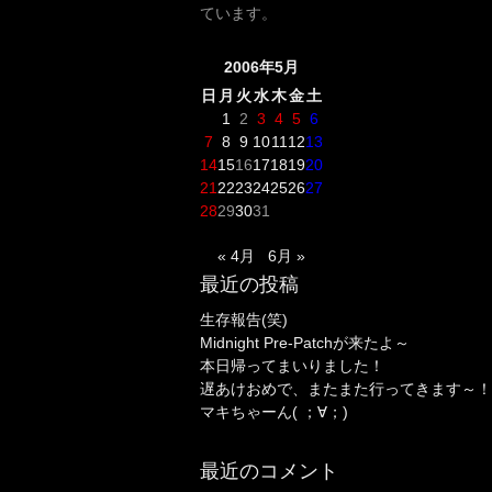
ています。
2006年5月
日
月
火
水
木
金
土
1
2
3
4
5
6
7
8
9
10
11
12
13
14
15
16
17
18
19
20
21
22
23
24
25
26
27
28
29
30
31
« 4月
6月 »
最近の投稿
生存報告(笑)
Midnight Pre-Patchが来たよ～
本日帰ってまいりました！
遅あけおめで、またまた行ってきます～！
マキちゃーん( ；∀；)
最近のコメント