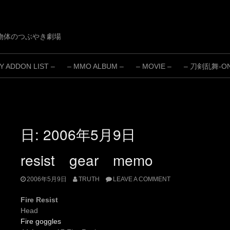
物体のつぶやき劇場
 ADDON LIST –
– MMO ALBUM –
– MOVIE –
– 刀剣乱舞-ONL
日:
2006年5月9日
resist gear memo
2006年5月9日
TRUTH
LEAVE A COMMENT
Fire Resist
Head
Fire goggles