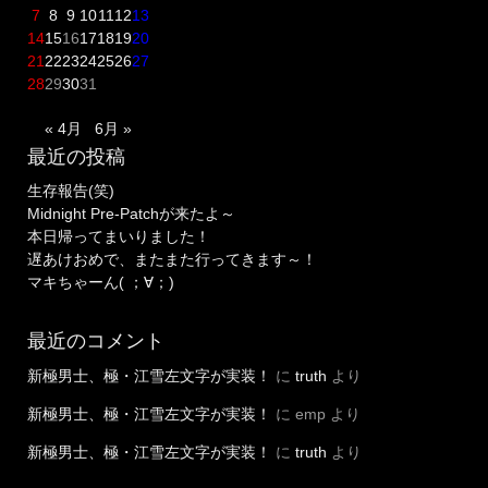
7
8
9
10
11
12
13
14
15
16
17
18
19
20
21
22
23
24
25
26
27
28
29
30
31
« 4月
6月 »
最近の投稿
生存報告(笑)
Midnight Pre-Patchが来たよ～
本日帰ってまいりました！
遅あけおめで、またまた行ってきます～！
マキちゃーん( ；∀；)
最近のコメント
新極男士、極・江雪左文字が実装！
に
truth
より
新極男士、極・江雪左文字が実装！
に
emp
より
新極男士、極・江雪左文字が実装！
に
truth
より