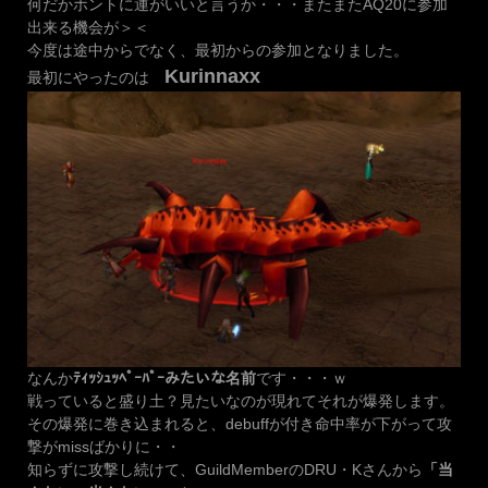
何だかホントに運がいいと言うか・・・またまたAQ20に参加
出来る機会が＞＜
今度は途中からでなく、最初からの参加となりました。
Kurinnaxx
最初にやったのは
なんか
ﾃｨｯｼｭｯﾍﾟｰﾊﾟｰみたいな名前
です・・・ｗ
戦っていると盛り土？見たいなのが現れてそれが爆発します。
その爆発に巻き込まれると、debuffが付き命中率が下がって攻
撃がmissばかりに・・
知らずに攻撃し続けて、GuildMemberのDRU・Kさんから
「当