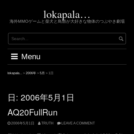
Skip
to
lokapala…
content
海外MMOゲームと柴犬と鳥類が大好きな物体のつぶやき劇場
Menu
lokapala...
>
2006年
>
5月
>
1日
日:
2006年5月1日
AQ20FullRun
2006年5月1日
TRUTH
LEAVE A COMMENT