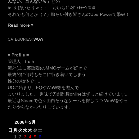
んない、当んないｗ」
との
tellを頂いたりｗ；； おいらﾀﾞﾒﾀﾞﾒﾁｬｰﾝ＠＠；
それでも何とか（？）喰らい付き皆さんのUberPowerで撃破！
“AQ20FullRun”
Read more
CATEGORIES:
WOW
= Profile =
管理人：truth
海外(主に英語圏)のMMOゲームが好きで
最終的に何時もそこに行き着いてしまう
性分の物体です。
UOに始まり、EQやWoW等を遊んで
まいりました。 趣味で刀剣乱舞onlineはずっと続けています。
最近はSteamで色々面白そうなゲームを探しつつ WoWをやっ
たりやらなかったりしています。
2006年5月
日
月
火
水
木
金
土
1
2
3
4
5
6