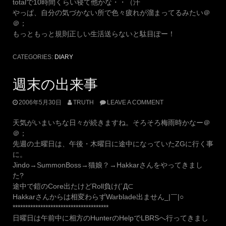
totalで10時間くらい寝て他かな・・（汗
やっぱ、自分の気づかない所で色々疲れが溜まってるみたい＠
＠；
もっともっと規則正しい生活送らないと駄目ぽー！
CATEGORIES:
DIARY
週末の出来事
2006年5月30日
TRUTH
LEAVE A COMMENT
天気がいまいちな日々が続きますね。そろそろ梅雨時かなー＠
＠；
先週の土曜日は、午後・木曜日に途中になっていたZGに行く事
に。
Jindo→SummonBoss→猫娘？→Hakkarさんをやってきまし
た?
途中で鎧のCore出たけどRoll負け(´Д⊂
Hakkarさんからは相変わらずWarblade出ません_|￣|○
**************************************
日曜日は午前中に相方のHunterのHelpでLBRSへ行ってきまし