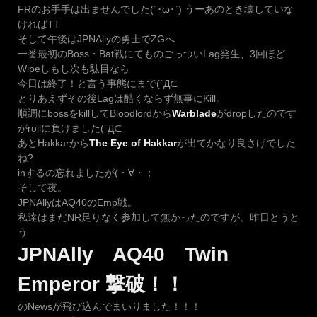
FRのお手手は出ませんでした(´･ω･`) うーあのとき壊していな
ければTT
そして午後はJPNAllyの勇士でZGへ
一番最初のBoss・Bat戦にてものごっついLag発生、3回ほど
Wipeしもし次も駄目なら
今日は終了！と言う事態にまで(´Д⊂
とりあえずその後Lagは酷くならず無事にKill。
順調にbossをkillしてBloodlordから
Warblade
がdropしたのです
がrollに負けました(´Д⊂
あとHakkarから
The Eye of Hakkar
が出てかなり良さげでした
ね?
inするの忘れましたが(・∀・；
そして夜。
JPNAllyはAQ40のEmp戦。
私達はまだNR足りなく参加して無かったのですが、昨日とうと
う
JPNAlly AQ40 Twin
Emperor 撃破！！
のNewsが飛び込んでまいりました！！！