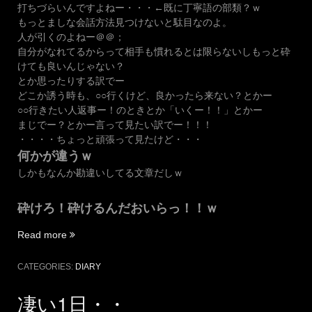
打ちづらいんですよねー・・・←既に丁寧語の部類？ｗ
もっとましな会話方法見つけないと駄目なのよ。
人が引くのよねー＠＠；
自分がなれてるからって相手も慣れるとは限らないしもっと砕
けても良いんじゃない？
とか思ったりする訳でー
どこか誘う時も、○○行くけど、良かったら来ない？とかー
○○行きたい人返事ー！のときとか「いくー！！」とかー
まじでー？とかー言って見たい訳でー！！！
・・・・ちょっと頑張って見たけど・・・
何かが違うｗ
しかもなんか勘違いしてる文章だしｗ
砕けろ！砕けるんだおいらっ！！ｗ
“言
Read more
葉
の
CATEGORIES:
DIARY
力”
凄い1日・・