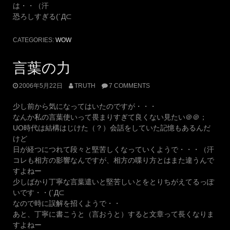
は・・（汗
恐ろしすぎる(´Д⊂
CATEGORIES:
WOW
言葉の力
2006年5月22日
TRUTH
7 COMMENTS
少し前から気になってはいたのですが・・・
なんか私の言葉使いって畏まりすぎて良くない見たい＠＠；
UO時代は結構はじけた（？）会話をしていた記憶もあるんだ
けど
日が経つにつれて段々と堅苦しくなっていくようで・・・（汗
コレも相方の影響なんですが、相方の喋り方とはまた違うんで
すよねー
少しばかり丁寧な言葉遣いと堅苦しいとをとりちがえてるっぽ
いです・・(´Д⊂
なので時に誤解を招くようで・・
あと、丁寧に書こうと（言おうと）すると文章って長くなりま
すよねー