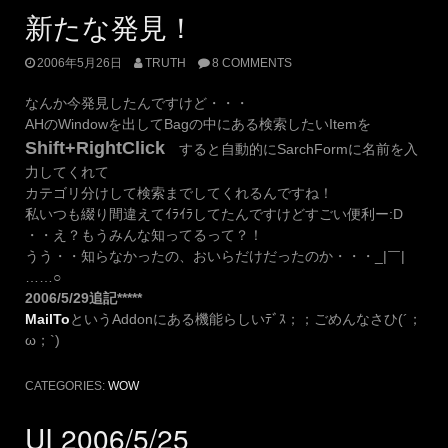
新たな発見！
2006年5月26日
TRUTH
8 COMMENTS
なんか今発見したんですけど・・・
AHのWindowを出してBagの中にある検索したいItemを
Shift+RightClick
すると自動的にSarchFormに名前を入
力してくれて
カテゴリ分けして検索までしてくれるんですね！
私いつも綴り間違えてｲﾗｲﾗしてたんですけどすごい便利ー:D
・・え？もうみんな知ってるって？！
うう・・知らなかったの、おいらだけだったのか・・・_|￣|
……○
2006/5/29追記*****
MailTo
というAddonにある機能らしいﾃﾞｽ；；ごめんなさひ(´；
ω；`)
CATEGORIES:
WOW
UI 2006/5/25