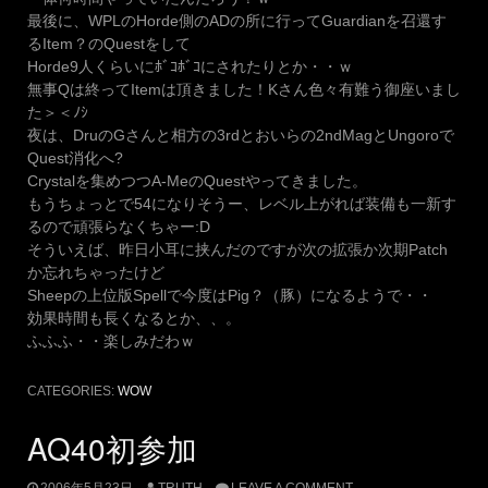
最後に、WPLのHorde側のADの所に行ってGuardianを召還す
るItem？のQuestをして
Horde9人くらいにﾎﾞｺﾎﾞｺにされたりとか・・ｗ
無事Qは終ってItemは頂きました！Kさん色々有難う御座いまし
た＞＜ﾉｼ
夜は、DruのGさんと相方の3rdとおいらの2ndMagとUngoroで
Quest消化へ?
Crystalを集めつつA-MeのQuestやってきました。
もうちょっとで54になりそうー、レベル上がれば装備も一新す
るので頑張らなくちゃー:D
そういえば、昨日小耳に挟んだのですが次の拡張か次期Patch
か忘れちゃったけど
Sheepの上位版Spellで今度はPig？（豚）になるようで・・
効果時間も長くなるとか、、。
ふふふ・・楽しみだわｗ
CATEGORIES:
WOW
AQ40初参加