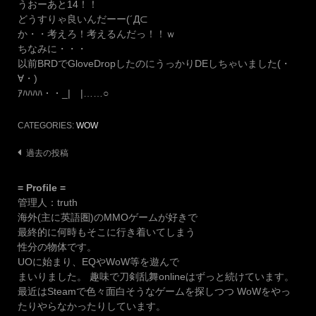
うおーあと14！！
どうすりゃ良いんだーー(´Д⊂
か・・考えろ！考えるんだっ！！ｗ
ちなみに・・・
以前BRDでGloveDropしたのにうっかりDEしちゃいました(・
∀・)
ｱﾊﾊﾊﾊ・・_|￣|……○
CATEGORIES:
WOW
投
過去の投稿
稿
= Profile =
ナ
管理人：truth
ビ
海外(主に英語圏)のMMOゲームが好きで
ゲ
最終的に何時もそこに行き着いてしまう
ー
性分の物体です。
UOに始まり、EQやWoW等を遊んで
シ
まいりました。 趣味で刀剣乱舞onlineはずっと続けています。
ョ
最近はSteamで色々面白そうなゲームを探しつつ WoWをやっ
ン
たりやらなかったりしています。