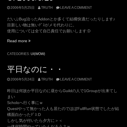
2006年5月25日
TRUTH
LEAVE A COMMENT
だいぶBug治ったAddonとか多くて結構快適だったりします♪
目新しい物は無いﾃﾞｽがメモ代わりに。
使用については全て自己責任でお願いします:D
“UI
Read more
2006/5/25”
CATEGORIES:
UI(WOW)
平日なのに・・
2006年5月24日
TRUTH
LEAVE A COMMENT
昨日は何故か平日なのに昼からGuildの人で1Groupが出来てし
まい
Scholoへ行く事にｗ
Questやって無かった人も居たのでほぼFullRun状態でしたが結
構面白かったﾃﾞｽ:D
しかし気が付いたら夕方に＞＜
一体何時間やっていたんだろう？ｗ