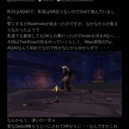
2006年5月23日
TRUTH
LEAVE A COMMENT
昨日はAQ40で、私達はNR足りないので2ndで遊んでいまし
た。
暫くするとRaidInviteが始まったのですが、なかなか人が集ま
らなかったようで
私達でも参加してもOKとの事だったのでInviteを頂きAQへ。。
今回はTwinEmpの先をやっていくらしく、Wipe覚悟のTry。
AQ40なんて初めてなので何がなにやら分からずで・・・
なんかもう、凄いの一言ｗ
変なDebuff喰らうとバニされてHPが１に・・なんですかこれ