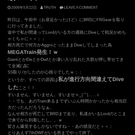
2006年5月22日
TRUTH
LEAVE A COMMENT
昨日は、午前中（お昼近かったけど）にBRDにFRGearを取り
に行ってきました。
途中で私が間違ってLordがいる方の通路にDiveして戦況がめち
ゃくちゃに＞＜；；
相方死亡で何方かAggroとったままDiveしてしまった為
MEGATrain発生！ｗ
GiantとかEleとかDwfとか凄い入り乱れた大群が押し寄せてき
て全滅(´Д⊂
SS取りﾉがしたのが心残りでしたｗ；；
私が進行方向間違えてDive
というか、すべての原因は
した
こと！！
すいません、すいません、すいませｎ_|￣|……○
・・でも、あのTrain来るまでずいぶん時間かかったから相当巨
大だったんだろうなぁ。
なんせ相方が死亡してBRDまで走り、私達がいるLordのとこま
で来てから到着したし。。ｗ
皆さん爆笑するしかないですね・・あの状況だと＞＜；
とりあえず7thDWFがいる所までやって終了。