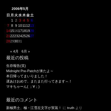
2006年5月
日
月
火
水
木
金
土
1
2
3
4
5
6
7
8
9
10
11
12
13
14
15
16
17
18
19
20
21
22
23
24
25
26
27
28
29
30
31
« 4月
6月 »
最近の投稿
生存報告(笑)
Midnight Pre-Patchが来たよ～
本日帰ってまいりました！
遅あけおめで、またまた行ってきます～！
マキちゃーん( ；∀；)
最近のコメント
新極男士、極・江雪左文字が実装！
に
truth
より