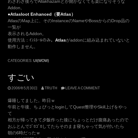
わざわざ後ろでAllakhazamとか開かなくても楽になりそうな
Addon。
●Atlasloot Enhanced（要Atlas）
AtlasのMap上に、そのInstanceのNameやBossからのDrop品の
一覧が
表示されるAddon。
使用方法：ｲﾝｽﾄｰﾙのみ。
Atlas
がaddonに組み込まれていないと
動作しません。
CATEGORIES:
UI(WOW)
すごい
2006年5月30日
TRUTH
LEAVE A COMMENT
爆睡してました。昨日ｗ
午前と午後、ちょびっとloginしてQuest整理やSkill上げをやっ
て
相方が帰ってきて夕飯作った後にちょっとだけ腹痛あったので
おふとんでｺﾞﾛｺﾞﾛしてたらそのまま寝ちゃって気が付いたら
朝の6時だったｗ