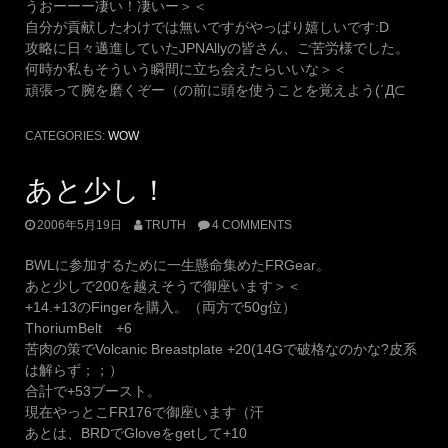
うおーーー凄い！凄いー＞＜
自分が貢献したわけでは無いですがやっぱり嬉しいです:D
攻略に日々邁進していたJPNAllyの皆さん、ご苦労様でした。
何時か私もそういう瞬間に立ち会えたらいいな＞＜
頑張って腕を磨くぞー（の前に頭を使うことを覚えよう(´Д⊂
CATEGORIES:
WOW
あと少し！
2006年5月19日
TRUTH
4 COMMENTS
BWLに参加するために一生懸命集めたFRGear。
あと少しで200を越えそうで御座います＞＜
+14.+13のFingerを購入。（両方で50g位）
ThoriumBelt +6
苦肉の策でVolcanic Breastplate +20(14Gで破格なのかな?皮系
は解らず；；）
合計で+53ブースト。
現在やっとこFR176で御座います（汗
あとは、BRDでGloveをgetして+10