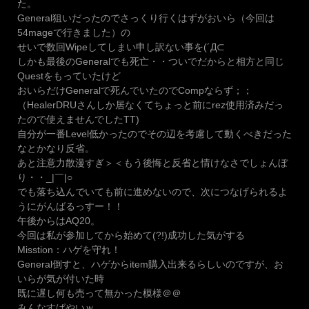
た。
General狙いだったのでさっくり行くはずがおいら（今回は
54mageで行きました）の
せいで数回Wipeしてしまい申し訳ない事を(´Д⊂
しかも最後のGeneralでも死亡・・ついでだからと相方と同じ
Questをもっていたけど
おいらだけGeneralで死んでいたのでCompならず；；
（HealerDRUさんしか居なくてちょっと前にrez使用済みだっ
たので使えませんでしたTT)
自分が一番Level低かったのでその辺を考慮して動くべきだった
なとかなり反省。
あと注意力散漫すぎ＞＜もう後悔と反省と情けなさでしょんぼ
り・・_|￣|○
でも落ち込んでいても前に進めないので、次につなげられるよ
うにがんばるっすー！！
午後からはAQ20。
今回は私が参加してから始めて(?!)成功した気がする
Misstion：ハゲを守れ！
General倒すと、ハゲからitem購入出来るらしいのですが、お
いらが気が付いた時
既に遅し何も売って無かった模様＠＠
みんなすばやいｗ