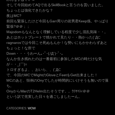
そして今回始めてAQで出るSkillBookと言うのを貰いました。
ちょっとは強化できたかな？
夜はMC?
前回も緊張したけど今回もGarr周りの岩男君Keep係。やっぱり
緊張?＠＠；；
Majodomもなんとなく理解している程度で少し混乱気味・・。
あとはホットプレートで焼かれて見たり・・熱かった(´Д⊂
ragnarosでは今回こそ死ぬもんか！な勢いにもかかわらずあと
ちょっと！な所で
Down・・・うわーん｡･ﾟ･(ﾉД`)･ﾟ･｡
なんか生き残れたのは一番最初に参加したMCの時だけな気
が・・_|￣|○
トロすぎるよ、、おいら、、(´Д⊂
で、今回のMCでMightのGloveとFeetをGet出来ました！
MCのあと、恒例のOnyでしたが時間的にいけそうも無いので落
ち。
OnyからWarのT2Helm出たそうです。。ｳﾗﾔﾏｽｨ＠＠
という訳で充実した日々を過ごしましたーん。
CATEGORIES:
WOW