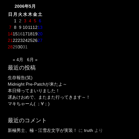
2006年5月
日
月
火
水
木
金
土
1
2
3
4
5
6
7
8
9
10
11
12
13
14
15
16
17
18
19
20
21
22
23
24
25
26
27
28
29
30
31
« 4月
6月 »
最近の投稿
生存報告(笑)
Midnight Pre-Patchが来たよ～
本日帰ってまいりました！
遅あけおめで、またまた行ってきます～！
マキちゃーん( ；∀；)
最近のコメント
新極男士、極・江雪左文字が実装！
に
truth
より