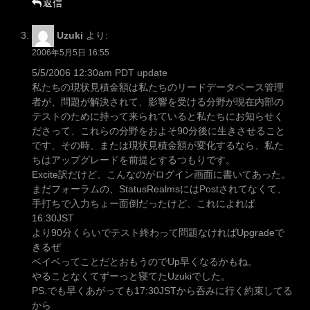
返信
Uzuki
より:
2006年5月5日 16:55
5/5/2006 12:30am PDT update
私たちの現状見積金額は私たちのリードデータベース管理
者が、問題が解決されて、影響を受ける分野が現在内部の
テストのために持って来られていると私たちにお知らせく
ださって、これらの分野をおよそ90分後に生きさせること
です、その時、または現状見積金額が変化するなら、私た
ちはアップグレードを前提とするつもりです。
Excite訳だけど、こんなのがログイン画面に書いてあった。
まだフォーラムの、StatusRealmsにはPostされてなくて、
手打ちで入力ちょー面倒だったけど、これによれば
16:30JST
より90分くらいでテスト終わって問題なければUpgradeで
きるぜ
ベイベってことだとおもうのでUp早くなるかもね。
やることなくてずーっと寝てたUzukiでした。
PS.でも早くあがっても17:30JSTから呑みに行く約束してる
から