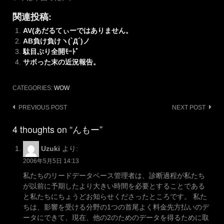
関連投稿:
AV(あだるてぃーではありません。
AB負け負けヽ(`Д´)ノ
駄目ぷり全開ﾓｰﾄﾞ
サボった末の近況報告。
CATEGORIES:
WOW
Post
PREVIOUS POST
NEXT POST
navigation
4 thoughts on “んもー”
Uzuki
より:
2006年5月5日 14:13
私たちのリードデータベース管理者は、診断過程が私たち
が以前に予期したより大きい時間を必要とすることである
と私たちにちょうどお知らせくださったところです。 私た
ちは、影響を受ける分野の1つの首尾よく料金先方払いのデ
ータにできて、現在、他の2のためのデータを得るために取