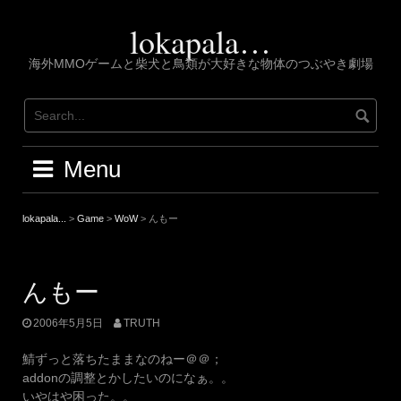
Skip
to
lokapala…
content
海外MMOゲームと柴犬と鳥類が大好きな物体のつぶやき劇場
Menu
lokapala...
>
Game
>
WoW
>
んもー
んもー
2006年5月5日
TRUTH
鯖ずっと落ちたままなのねー＠＠；
addonの調整とかしたいのになぁ。。
いやはや困った。。