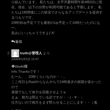
り組んでいます。 私たちは、太平洋夏時間午前4時0分に現
在、現在、以下の分野が利用可能であると予期します。 私
たちは1時間後にこの状況でさらなるアップデートを提供す
るつもりです。
20時頃Up予定？でも最初のUp予定って16時だったのにな
ー。
呑みにいっちゃうですよ(“A”
返信
truth@管理人
より:
2006年5月5日 15:47
◆Uzuki様
Info Thanksです！
むーん、、20時くらいなのか・・。
ここ何日もRaidやらなんやらで24時過ぎの就寝が多かった
ので
昼寝でもして体力を回復させようｗ
まぁ、相方は悶えている訳ですが・・(・∀・；
仕方ないので相方をまず黙らせることにします・・（鬼