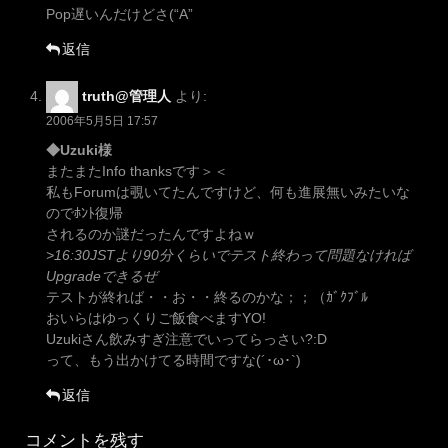
Pop遅いんだけどさ(“A”
返信
truth@管理人
より:
2006年5月5日 17:57
◆Uzuki様
またまたInfo thanksです＞＜
私もForumは覗いてたんですけど、何も進展無いみたいな
のでﾎﾝﾄ復帰
されるのか謎だったんですよねｗ
>16:30JSTより90分くらいでテスト終わって問題なければ
Upgradeできるぜ
テストが終れば・・お・・終るのかな；；（ｶﾞｸﾌﾞﾙ
おいらはゆっくりご飯食べますYO!
Uzukiさん飲みすぎ注意でいってらっさい?:D
って、もう出かけてる時間ですな(´･ω･`)
返信
コメントを残す