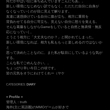
何だかやばい位に落ち込んでいますこんにちあ。。
新しい環境になじめない訳でもなく、ただただ自分に自身が
なくなっていくのが目に見えて解ります。
友達に迷惑掛けている自分に腹が立ち、相方に重荷を
背負わせてる自分に苛立ち、見えない自分に怒りを覚える。
そんな葛藤をしながらGameをしていると自然と無表情・無反
応になっていく。
とうとう相方に「大丈夫なのか？」と聞かれてしまった。
新しい環境になれば、相方も私ももっと楽しめるのではないか
と
思って決めたことなのに、また私が駄目にしているような気が
する。
こんな私でごめんなさい。。
ちょっぴり辛い今日この頃です。
皆の元気をオラにわけてくれー（ヤケ
CATEGORIES:
DIARY
= Profile =
管理人：truth
海外(主に英語圏)のMMOゲームが好きで