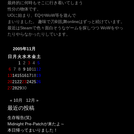
最終的に何時もそこに行き着いてしまう
性分の物体です。
UOに始まり、EQやWoW等を遊んで
まいりました。 趣味で刀剣乱舞onlineはずっと続けています。
最近はSteamで色々面白そうなゲームを探しつつ WoWをやっ
たりやらなかったりしています。
2005年11月
日
月
火
水
木
金
土
1
2
3
4
5
6
7
8
9
10
11
12
13
14
15
16
17
18
19
20
21
22
23
24
25
26
27
28
29
30
« 10月
12月 »
最近の投稿
生存報告(笑)
Midnight Pre-Patchが来たよ～
本日帰ってまいりました！