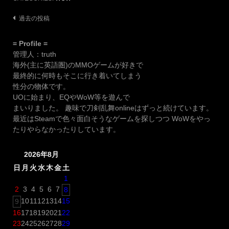
投
過去の投稿
稿
= Profile =
ナ
管理人：truth
ビ
海外(主に英語圏)のMMOゲームが好きで
ゲ
最終的に何時もそこに行き着いてしまう
ー
性分の物体です。
UOに始まり、EQやWoW等を遊んで
シ
まいりました。 趣味で刀剣乱舞onlineはずっと続けています。
ョ
最近はSteamで色々面白そうなゲームを探しつつ WoWをやっ
ン
たりやらなかったりしています。
2026年8月
日
月
火
水
木
金
土
1
2
3
4
5
6
7
8
10
11
12
13
14
15
9
16
17
18
19
20
21
22
23
24
25
26
27
28
29