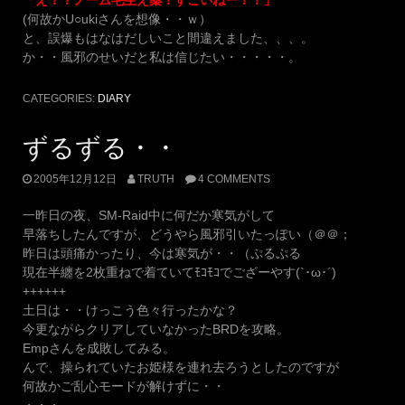
(何故かU○ukiさんを想像・・ｗ）
と、誤爆もはなはだしいこと間違えました、、、。
か・・風邪のせいだと私は信じたい・・・・・。
CATEGORIES:
DIARY
ずるずる・・
2005年12月12日
TRUTH
4 COMMENTS
一昨日の夜、SM-Raid中に何だか寒気がして
早落ちしたんですが、どうやら風邪引いたっぽい（＠＠；
昨日は頭痛かったり、今は寒気が・・（ぷるぷる
現在半纏を2枚重ねで着ていてﾓｺﾓｺでござーやす(`･ω･´)
++++++
土日は・・けっこう色々行ったかな？
今更ながらクリアしていなかったBRDを攻略。
Empさんを成敗してみる。
んで、操られていたお姫様を連れ去ろうとしたのですが
何故かご乱心モードが解けずに・・