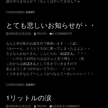
誰かやりませんか？（もしくはやってません？ｗ
CATEGORIES:
DIARY
とても悲しいお知らせが・・
2005年12月23日
TRUTH
6 COMMENTS
なんと本日私のお誕生日で御座います・・(´Д⊂
うわーーん、とうとう大台に乗ってしまったよよよ＞＜
さよならおねーさん。こんにちわ「
おばさん
」！！！
・・いやもう10代からおばさんと言う噂も・・（死
これからは
おばさん
として生きていきますので
あんまりこきつかわないで下さい・・(´･ω･`)
くりすますなんてーしょうがつなんてーきいいいい！！！
CATEGORIES:
DIARY
1リットルの涙
2005年12月21日
TRUTH
LEAVE A COMMENT