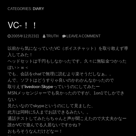
CATEGORIES:
DIARY
VC-！！
2005年12月23日
TRUTH
LEAVE A COMMENT
以前から気になっていたVC（ボイスチャット）を取り敢えず導
入してみた！
ヘッドセットは千円もしなかったです。久々に無駄金つかった
ぽい＞ｗ＜
でも、会話をchatで無理に読むより楽そうだしなぁ。。
んで、ソフトはどうすりゃ良いのかわかんなかったので
取りえず
livedoor-Skype
っていうのにしてみたー
MSNメッセンジャーでも良かったのですが、1on1でしかでき
ない
見たいなのでskypeというのにして見ました、
此方は同時に5人までお話できるみたい。。
通話テストしてみたらちゃんと声が聞こえたので大丈夫かなー
誰かVCで遊んでる人居ないですかね？
おもろそうなんだけどなー！