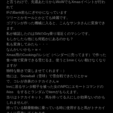
と言うわけで、先週あたりからWoWでもXmasイベントが行わ
れて
IFのBank前もにぎやかになっています
ツリーとかモールとかとても綺麗です。
ゴブリンが作った機械に入ると、こんなサンタさんに変身でき
ます。
私が確認したのはSWのGry乗り場近くのマシンです。
もしかしたら他にも何処かにあるのかも？
私も変身してみたら・・・
なんかいいかも＞ｗ＜
Xmas用のCookingのレシピ（ベンダーに売ってます）で作った
食べ物で変身できる雪だるま。使うと1minくらい動けなくなり
ますが
独特な動きで楽しませてくれます：）
他には、Snowball（雪球）で雪合戦できたりとかｗ
で、コレが赤鼻のトナカイさんｗ
Innに居るサンタ帽子を被った女のNPCにエモートコマンドの
/kiss をするとランダムでitemがもらえます。
当りはトナカイキット。馬を持ってる人にしか効果ないのかも
しれませんが、
持っている騎乗動物に乗っている時に使用すると馬がトナカイ
さんに変身してくれます。