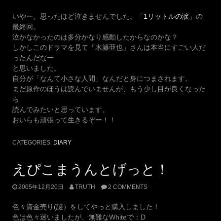
いやー。思ったほど泣きませんでした。「
1リットルの涙
」の
最終回。
泣かなかったのは多分かなり感動したからなのかな？
しかしこのドラマを見て「木籐亜也」さんは本当にすごい人だ
ったんだなー
と思いました。
自分が「なんて小さな人間」なんだと身につまされます。
まだ原作のほうは読んでいませんが、もう少し目が良くなった
ら
読んでみたいと思っています。
おいらも頑張って生きるぞー！！
CATEGORIES:
DIARY
えぴこまうんとげっと！
2005年12月20日
TRUTH
2 COMMENTS
色々資金売り(謎）をしてやっと購入しました！
色は色々迷いましたが、無難なWhiteで：D