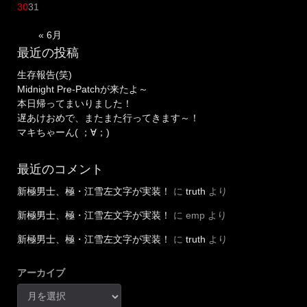
30
31
« 6月
最近の投稿
生存報告(笑)
Midnight Pre-Patchが来たよ～
本日帰ってまいりました！
遅あけおめで、またまた行ってきます～！
マキちゃーん( ；∀；)
最近のコメント
新極男士、極・江雪左文字が実装！
に
truth
より
新極男士、極・江雪左文字が実装！
に
emp
より
新極男士、極・江雪左文字が実装！
に
truth
より
アーカイブ