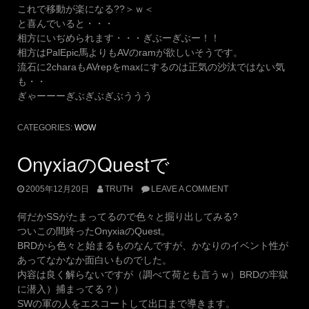
これで移動が楽になる??＞ｗ＜
と喜んでいると・・・
相方にいぢめられます・・・ぎぶーぎぶー！！
相方はPalEpic馬よりもAVのramが欲しいそうです。
流石に2charaもAVrepをmaxにするのは正気の沙汰ではない気
も・・
ぎゃーーーぎぶぎぶぎぶううう
CATEGORIES:
WOW
OnyxiaのQuestで
2005年12月20日
TRUTH
LEAVE A COMMENT
何だかSSがたまってるので色々と掘り出してみる?
ついこの間終ったOnyxiaのQuest。
BRDから色々と始まるものなんですが、かなりのイベント性が
あってなかなか面白いものでした。
内容は良く解らないですが（調べて荷とも言うｗ）BRDの牢獄
に潜入）捕まってる？）
SWの軍の人をエスコートして出口まで導きます。