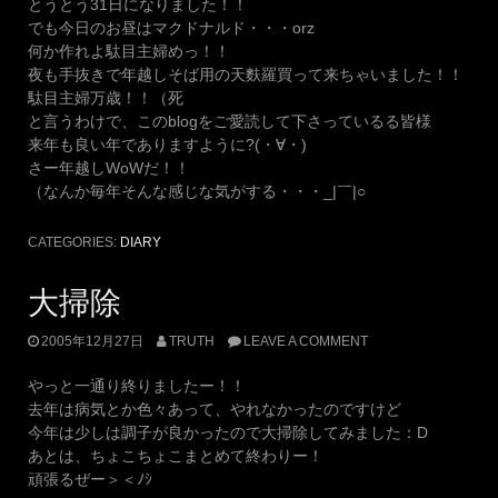
とうとう31日になりました！！
でも今日のお昼はマクドナルド・・・orz
何か作れよ駄目主婦めっ！！
夜も手抜きで年越しそば用の天麩羅買って来ちゃいました！！
駄目主婦万歳！！（死
と言うわけで、このblogをご愛読して下さっているる皆様
来年も良い年でありますように?(・∀・)
さー年越しWoWだ！！
（なんか毎年そんな感じな気がする・・・_|￣|○
CATEGORIES:
DIARY
大掃除
2005年12月27日
TRUTH
LEAVE A COMMENT
やっと一通り終りましたー！！
去年は病気とか色々あって、やれなかったのですけど
今年は少しは調子が良かったので大掃除してみました：D
あとは、ちょこちょこまとめて終わりー！
頑張るぜー＞＜ﾉｼ