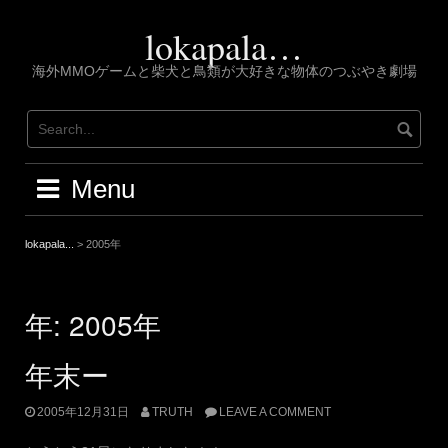
Skip
to
lokapala…
content
海外MMOゲームと柴犬と鳥類が大好きな物体のつぶやき劇場
Menu
lokapala...
>
2005年
年:
2005年
年末ー
2005年12月31日
TRUTH
LEAVE A COMMENT