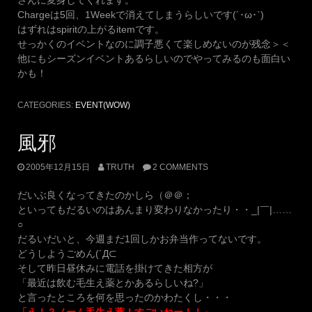
Chargeは5回、1Weekで消えてしまうらしいです(´･ω･`)
はずれはspiritの上がるitemです。
せっかくのイベントなのに調子悪くて楽しめないのが残念＞＜
他にもシーズンイベントあるらしいのでやってみるのも面白い
かも！
CATEGORIES:
EVENT(WOW)
風邪
2005年12月15日
TRUTH
2 COMMENTS
だいぶ良くなってきたのかしら（＠＠；
といってもだるいのはあんまり変わりなかったり・・_|￣|……
○
だるいだいと、今週まだ1回しかお弁当作ってないです。
どうしようごめん(´Д⊂
そして昨日昼休みに電話を掛けてきた相方が
「最近は飲む毛生え薬とかあるらしいね?」
と言ったところを何を思ったのかわたくし・・・
「え！？ノーム毛生え薬！すごいねー！！」