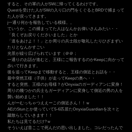
すると、その軍の人がSWに帰ってくるわけです。
Questを受けた人がSWの入り口の門をくぐるとBRDで捕まって
た人が戻ってきます。
j一通り何かを報告している模様。。
ていうか、この捕まってた人はなんかお偉いさんみたい・・
「良くぞお戻りくださいました」とか
「道をあけよ！！」とか周りの兵士段が敬礼したりひざまずい
たりとなんかすごい
光景が繰り広げられています（＠＠；
一通りのお話が進むと。王様にご報告するのかKeepに向かって
歩いて行きます。
後を追ってKeepまで移動すると、王様の側近とお話を・・
最中突然王様（子供）が走ってKeepの奥へ・・
すると突然、王様のお母様？がOnyxiaのガーディアンに変身！
周りの幾つかの兵士もガーディアンに変身して側近の男の人を
襲い始めました！！
んがーむっちゃつええーこの側近さん！！ｗ
AEのStunとか使っていて5-6匹居たOnyxiaGuardianを次々と
蹴散らしていきます！！
私たちは見てるだけ?ｗ
そういえば昔ここで死んだの思い出しました。コレだったんで