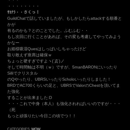
・・・
・・・・・・・・
ｻﾖﾅﾗ・・さくっ！
GuildChatで話していましたが、もしかしたらattackする順番と
かが
有るのかも？とのことでした。ふむふむ・・
もし次回に行くことがあれば、その変も考慮してやってみよう
かなー
お姫様吸湿Quesはしっぱいしちゃったけど
取り敢えず座席は確保ｗ
ちょっと硬すぎですよヽ(`Д´)ノ
そして時間軸は不明（ｗ）ですが、5manBARONにいったり
Silliでクリスタル
のQやったり、UBRSいったりScholoいったりしました！
BRDでAC700くらいの足と、UBRSでValorのChestを頂いてま
た強化
することが出来ました:D
・・・これで中身（本人）も強化されればいいのですが・・・
（死
もっと頑張りたい今日この頃でつ！！
CATEGORIES:
WOW