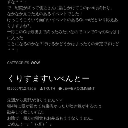
すな＾＾；
で、戦闘が終って側近さんに話しかけてこのpartは終わり。
なかなか見ごたえのあるイベントでした！
けっこうこういう面白いイベントのあるQuestだとやり応えあ
りますよね?。
一応このQは最後まで終ったみたいなのでコレでOnyのKeyは手
に入った
ことになるのかな？行けるかどうかはまったくの未定ですけど
＾＾；
CATEGORIES:
WOW
くりすますいべんとー
2005年12月20日
TRUTH
LEAVE A COMMENT
先週から風邪が治りません＞＜
朝4時に眼が覚めてお腹痛かったり吐き気がするのは
勘弁して欲しい(´Д⊂
お陰で、相方の朝食もお弁当もままなりません。
ごめんよー｡･ﾟ･(ﾉД`)･ﾟ･｡