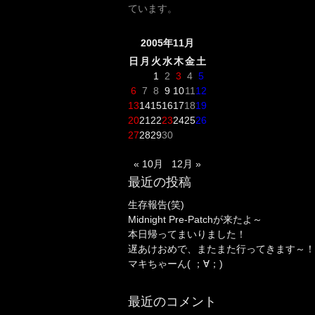
ています。
2005年11月
日
月
火
水
木
金
土
1
2
3
4
5
6
7
8
9
10
11
12
13
14
15
16
17
18
19
20
21
22
23
24
25
26
27
28
29
30
« 10月
12月 »
最近の投稿
生存報告(笑)
Midnight Pre-Patchが来たよ～
本日帰ってまいりました！
遅あけおめで、またまた行ってきます～！
マキちゃーん( ；∀；)
最近のコメント