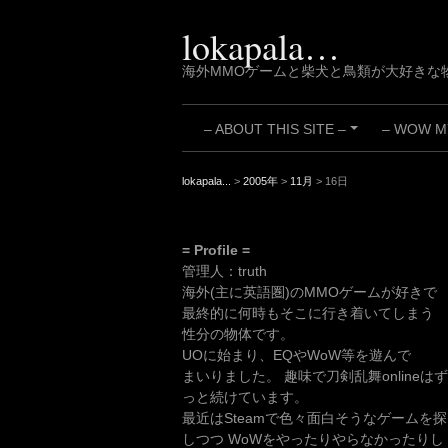
Skip
to
lokapala…
content
海外MMOゲームと柴犬と鳥類が大好きな
– ABOUT THIS SITE –
– WOW MY
+
lokapala...
>
2005年
>
11月
>
16日
= Profile =
管理人：truth
海外(主に英語圏)のMMOゲームが好きで
最終的に何時もそこに行き着いてしまう
性分の物体です。
UOに始まり、EQやWoW等を遊んで
まいりました。 趣味で刀剣乱舞onlineはず
っと続けています。
最近はSteamで色々面白そうなゲームを探
しつつ WoWをやったりやらなかったりし