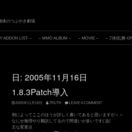
物体のつぶやき劇場
 ADDON LIST –
– MMO ALBUM –
– MOVIE –
– 刀剣乱舞-ONL
日:
2005年11月16日
1.8.3Patch導入
2005年11月16日
TRUTH
LEAVE A COMMENT
例によって
ここ
のほうが詳しく書いてあると思いますが＞＜
なにせ無理やり翻訳してるので間違いが多いです(´Д⊂
主な変更点