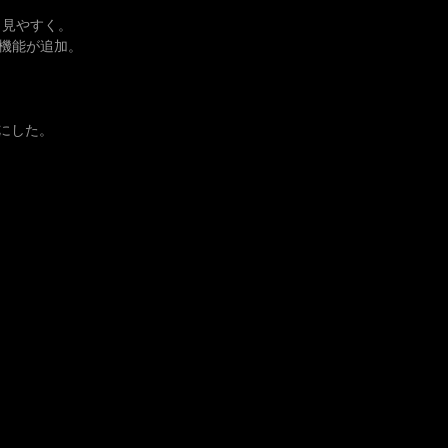
り見やすく。
機能が追加。
うにした。