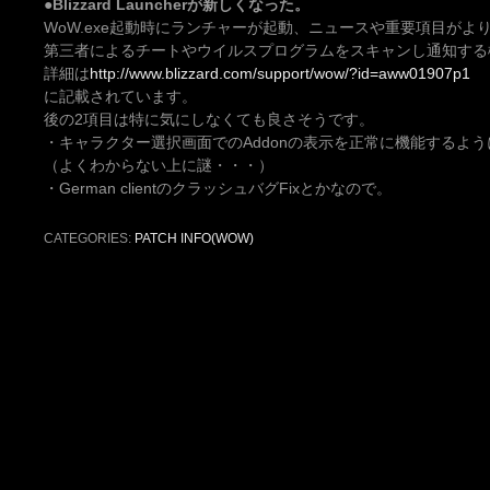
●Blizzard Launcherが新しくなった。
WoW.exe起動時にランチャーが起動、ニュースや重要項目がよ
第三者によるチートやウイルスプログラムをスキャンし通知する
詳細は
http://www.blizzard.com/support/wow/?id=aww01907p1
に記載されています。
後の2項目は特に気にしなくても良さそうです。
・キャラクター選択画面でのAddonの表示を正常に機能するよ
（よくわからない上に謎・・・）
・German clientのクラッシュバグFixとかなので。
CATEGORIES:
PATCH INFO(WOW)