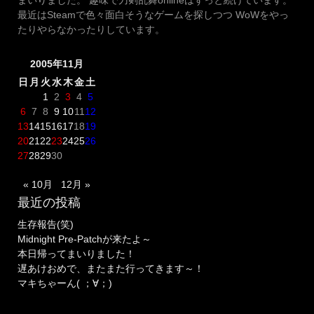
最近はSteamで色々面白そうなゲームを探しつつ WoWをやっ
たりやらなかったりしています。
2005年11月
日
月
火
水
木
金
土
1
2
3
4
5
6
7
8
9
10
11
12
13
14
15
16
17
18
19
20
21
22
23
24
25
26
27
28
29
30
« 10月
12月 »
最近の投稿
生存報告(笑)
Midnight Pre-Patchが来たよ～
本日帰ってまいりました！
遅あけおめで、またまた行ってきます～！
マキちゃーん( ；∀；)