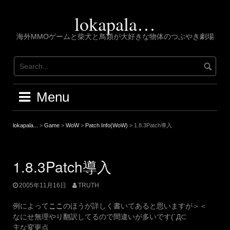
Skip
to
lokapala…
content
海外MMOゲームと柴犬と鳥類が大好きな物体のつぶやき劇場
Menu
lokapala...
>
Game
>
WoW
>
Patch Info(WoW)
>
1.8.3Patch導入
1.8.3Patch導入
2005年11月16日
TRUTH
例によって
ここ
のほうが詳しく書いてあると思いますが＞＜
なにせ無理やり翻訳してるので間違いが多いです(´Д⊂
主な変更点