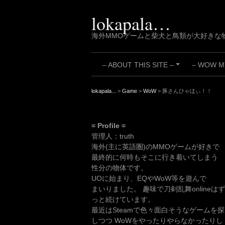
Skip
to
lokapala…
content
海外MMOゲームと柴犬と鳥類が大好きな
– ABOUT THIS SITE –
– WOW MY
+
lokapala...
>
Game
>
WoW
>
豚さんひゃほぃ！！
= Profile =
管理人：truth
海外(主に英語圏)のMMOゲームが好きで
最終的に何時もそこに行き着いてしまう
性分の物体です。
UOに始まり、EQやWoW等を遊んで
まいりました。 趣味で刀剣乱舞onlineはず
っと続けています。
最近はSteamで色々面白そうなゲームを探
しつつ WoWをやったりやらなかったりし