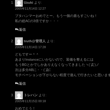
Uzuki
より:
2005年11月14日 12:27
ブタハンマーおめでとー。もう一個の盾もすごいね！
私の総ACの3倍ですか・・・
返信
truth@管理人
より:
2005年11月14日 17:28
どもですー＾＾
あまりInstanceにいかないので、装備を整えるには
もうBGとかでしかありえなくなってきましたヽ(`Д´)ノ
次は多分ABに・・(´Д⊂
モチベーションが下がらない程度で遊んで行きたいと思います
返信
トレハン
より:
2005年11月15日 00:18
おめでとう！