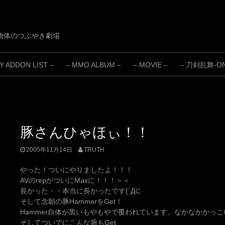
物体のつぶやき劇場
 ADDON LIST –
– MMO ALBUM –
– MOVIE –
– 刀剣乱舞-ONL
豚さんひゃほぃ！！
2005年11月14日
TRUTH
やった！ついにやりましたよ！！！
AVのrepがついにMaxに！！！＞＜
長かった・・本当に長かったです(´Д⊂
そして念願の豚HammerをGet！
Hammer自体が黒いもやもやで覆われています。なかなかかっ
そしてついでにこんな盾もGet