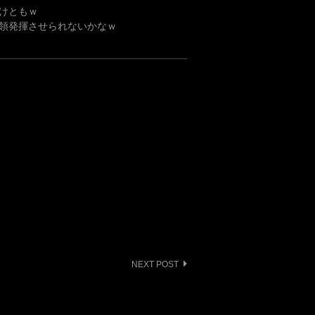
けともｗ
の本領発揮させられないかなｗ
NEXT POST