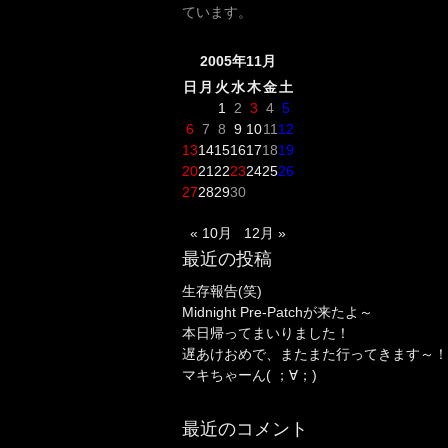
ています。
2005年11月
日
月
火
水
木
金
土
1
2
3
4
5
6
7
8
9
10
11
12
13
14
15
16
17
18
19
20
21
22
23
24
25
26
27
28
29
30
« 10月
12月 »
最近の投稿
生存報告(笑)
Midnight Pre-Patchが来たよ～
本日帰ってまいりました！
遅あけおめで、またまた行ってきます～！
マキちゃーん( ；∀；)
最近のコメント