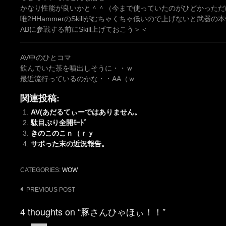
かなり性能が良いかと＾＾（今まで使っていたのがひどかっただ
唯2HHammerのSkillがむちゃくちゃ低いので上げないと武器
ABに参戦する前にSkill上げておこう＞＜
AV中のひとコマ
飲んでいた茶を噴出しそうに・・ｗ
最近流行っているのかな・・AA（ｗ
関連投稿:
AV(あだるてぃーではありません。
駄目ぷり全開ﾓｰﾄﾞ
きのこのこｎ（ｒｙ
サボった末の近況報告。
CATEGORIES:
WOW
Post
PREVIOUS POST
navigation
4 thoughts on “豚さんひゃほぃ！！”