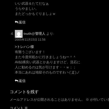
いい武器＆たてだなぁ
うらやましい。
またどっかもぐりましょｗ
返信
truth@管理人
より:
2005年11月15日 11:56
>トレハン様
有難うございます！
また今度何処かに行きましょうねー＾＾
AV結構良い武器とかありますけど、流石に
人に勧めるのは気が引けます・・ｗ；；
本当にあれは地獄そのものですわヽ(`Д´)ノ
返信
コメントを残す
メールアドレスが公開されることはありません。
※
が付いてい
コメント
※