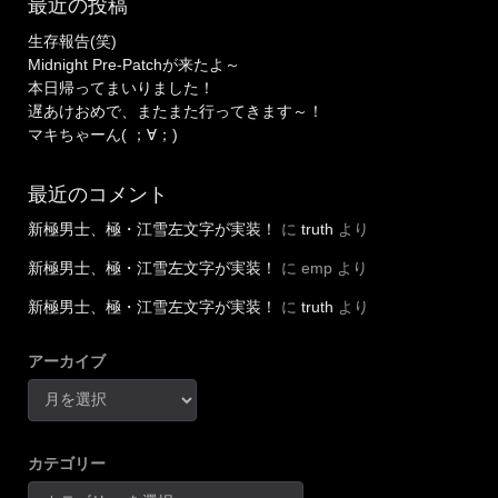
最近の投稿
生存報告(笑)
Midnight Pre-Patchが来たよ～
本日帰ってまいりました！
遅あけおめで、またまた行ってきます～！
マキちゃーん( ；∀；)
最近のコメント
新極男士、極・江雪左文字が実装！
に
truth
より
新極男士、極・江雪左文字が実装！
に
emp
より
新極男士、極・江雪左文字が実装！
に
truth
より
アーカイブ
カテゴリー