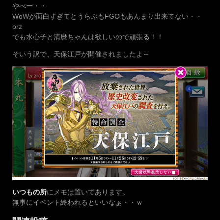
やべー・・
WoWが面白すぎてとうらぶもFGOもあんまり出来てない・・
orz
でも水心子と清麿ちゃんは欲しいので頑張る！！
そいう訳で、天保江戸が開催されましたよ～
いつもの所
にメモは置いてあります。
無事にイベント終われるといいなぁ・・ｗ