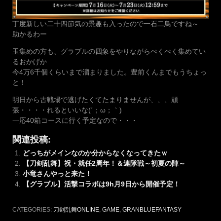
丁度新しい二十四節気の景趣も入ったので一石二鳥ですね～
助かるわー
玉集めの方も、グラブルの四象をやりながらぺくぺく集めてい
るおかげか
今4万6千個くらいまで溜まりました。豊前くんまでもうちょっ
と！
明日から古戦場で逃げたくてたまりませんが、、、頑
張・・・・れるといいな(´；ω；｀)
一応40箱コースに行く予定なので・・・
関連投稿:
どっちがメインなのか分からなくなってきたｗ
【刀剣乱舞】祝・就任2周年！＆連隊戦～初夏の陣～
小竜さんやっと来た！
【グラブル】活撃コラボは9h月9日から開催予定！
CATEGORIES:
刀剣乱舞ONLINE
,
GAME
,
GRANBLUEFANTASY