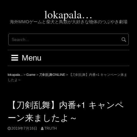
Skip
to
lokapala…
content
海外MMOゲームと柴犬と鳥類が大好きな物体のつぶやき劇場
Menu
lokapala...
>
Game
>
刀剣乱舞ONLINE
>
【刀剣乱舞】内番+1 キャンペーン来ま
したよ～
【刀剣乱舞】内番+1 キャンペ
ーン来ましたよ～
2019年7月16日
TRUTH