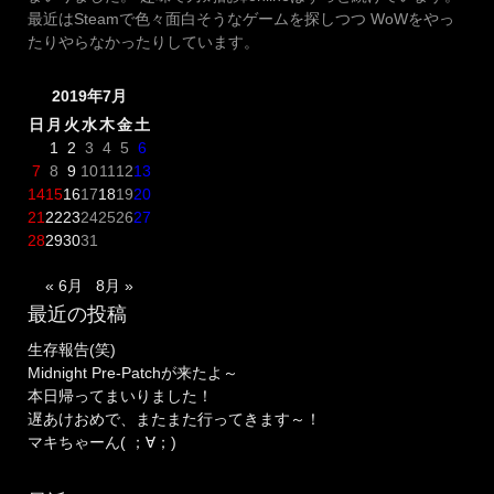
最近はSteamで色々面白そうなゲームを探しつつ WoWをやっ
たりやらなかったりしています。
2019年7月
日
月
火
水
木
金
土
1
2
3
4
5
6
7
8
9
10
11
12
13
14
15
16
17
18
19
20
21
22
23
24
25
26
27
28
29
30
31
« 6月
8月 »
最近の投稿
生存報告(笑)
Midnight Pre-Patchが来たよ～
本日帰ってまいりました！
遅あけおめで、またまた行ってきます～！
マキちゃーん( ；∀；)