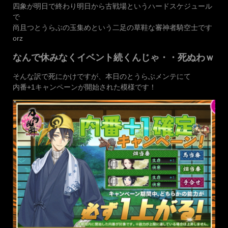
四象が明日で終わり明日から古戦場というハードスケジュール
で
尚且つとうらぶの玉集めという二足の草鞋な審神者騎空士です
orz
なんで休みなくイベント続くんじゃ・・死ぬわｗ
そんな訳で死にかけですが、本日のとうらぶメンテにて
内番+1キャンペーンが開始された模様です！