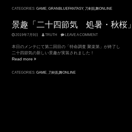
年
7
CATEGORIES:
GAME
,
GRANBLUEFANTASY
,
刀剣乱舞ONLINE
月
版
景趣「二十四節気 処暑・秋桜
「秘
宝
2019年7月9日
TRUTH
LEAVE A COMMENT
の
里」
本日のメンテにて第二回目の「特命調査 聚楽第」が終了し
開
二十四節気の新しい景趣が実装されました！
催”
“景
Read more
趣
「二
CATEGORIES:
GAME
,
刀剣乱舞ONLINE
十
四
節
気
処
暑・
秋
桜」
が