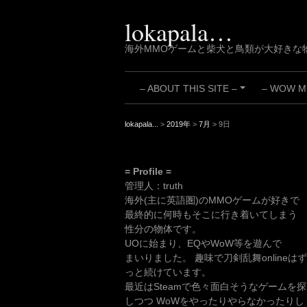
Skip
to
lokapala…
content
海外MMOゲームと柴犬と鳥類が大好きな
– ABOUT THIS SITE –
– WOW MY
+
lokapala...
>
2019年
>
7月
>
9日
= Profile =
管理人：truth
海外(主に英語圏)のMMOゲームが好きで
最終的に何時もそこに行き着いてしまう
性分の物体です。
UOに始まり、EQやWoW等を遊んで
まいりました。 趣味で刀剣乱舞onlineはず
っと続けています。
最近はSteamで色々面白そうなゲームを探
しつつ WoWをやったりやらなかったりし