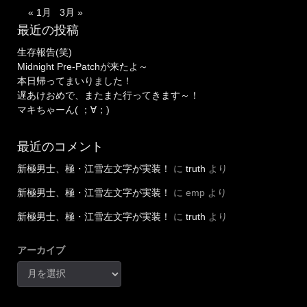
« 1月
3月 »
最近の投稿
生存報告(笑)
Midnight Pre-Patchが来たよ～
本日帰ってまいりました！
遅あけおめで、またまた行ってきます～！
マキちゃーん( ；∀；)
最近のコメント
新極男士、極・江雪左文字が実装！
に
truth
より
新極男士、極・江雪左文字が実装！
に
emp
より
新極男士、極・江雪左文字が実装！
に
truth
より
アーカイブ