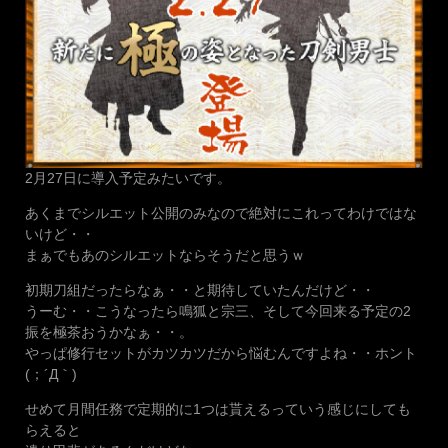
2月27日に導入予定みたいです。
あくまでシルエット公開のみなので絶対にこれってわけではな
いけど・・
まぁでもあのシルエットならそうだと思うｗ
初期刀組だったらなぁ・・と期待していたんだけど・・
うーむ・・こうなったら鳴狐と宗三、そして今回来る予定の2
振を極茶おうかなぁ・・。
やっぱ修行セットがカツカツだから悩むんですよね・・ホント
(；´Д｀)
せめて月間任務で定期的に1つは貰えるっていう感じにしても
らえると