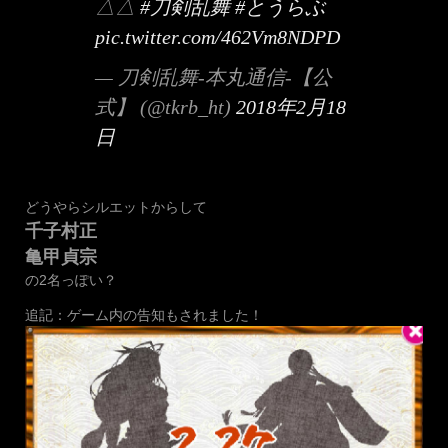
△△
#刀剣乱舞
#とうらぶ
pic.twitter.com/462Vm8NDPD
— 刀剣乱舞-本丸通信-【公
式】 (@tkrb_ht)
2018年2月18
日
どうやらシルエットからして
千子村正
亀甲貞宗
の2名っぽい？
追記：ゲーム内の告知もされました！