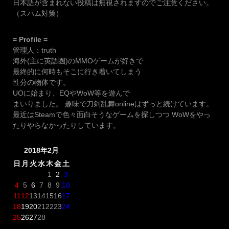
日本語が含まれない投稿は無視されますのでご注意ください。
（スパム対策）
= Profile =
管理人：truth
海外(主に英語圏)のMMOゲームが好きで
最終的に何時もそこに行き着いてしまう
性分の物体です。
UOに始まり、EQやWoW等を遊んで
まいりました。 趣味で刀剣乱舞onlineはずっと続けています。
最近はSteamで色々面白そうなゲームを探しつつ WoWをやっ
たりやらなかったりしています。
2018年2月
日
月
火
水
木
金
土
1
2
3
4
5
6
7
8
9
10
11
12
13
14
15
16
17
18
19
20
21
22
23
24
25
26
27
28