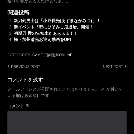
遣り甲斐があるんだけどなぁ。。
関連投稿:
新刀剣男士は「小豆長光(あずきながみつ)」！
新イベント『都にひそみし鬼退治』開催！
初期刀 極の告知来たぁぁぁぁ！！
極・加州清光お迎え動画をUP!
CATEGORIES:
GAME
,
刀剣乱舞ONLINE
Post
PREVIOUS POST
NEXT POST
navigation
コメントを残す
メールアドレスが公開されることはありません。
※
が付いて
いる欄は必須項目です
コメント
※