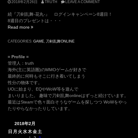
2018年2月26日
TRUTH
LEAVE A COMMENT
続『刀剣乱舞-花丸-』 ログインキャンペーン8週目！
8週目のプレゼントは・・・
“続
Read more
『刀
剣
CATEGORIES:
GAME
,
刀剣乱舞ONLINE
乱
舞-
= Profile =
花
管理人：truth
丸-』
海外(主に英語圏)のMMOゲームが好きで
ロ
最終的に何時もそこに行き着いてしまう
グ
性分の物体です。
イ
UOに始まり、EQやWoW等を遊んで
ン
まいりました。 趣味で刀剣乱舞onlineはずっと続けています。
キ
最近はSteamで色々面白そうなゲームを探しつつ WoWをやっ
ャ
たりやらなかったりしています。
ン
ペ
2018年2月
ー
ン
日
月
火
水
木
金
土
8
1
2
3