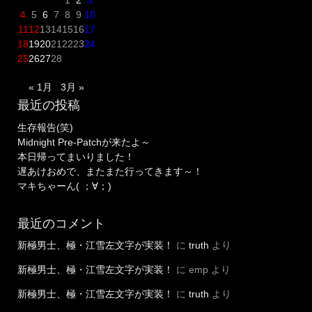
週
4
5
6
7
8
9
10
目！”
11
12
13
14
15
16
17
18
19
20
21
22
23
24
25
26
27
28
« 1月
3月 »
最近の投稿
生存報告(笑)
Midnight Pre-Patchが来たよ～
本日帰ってまいりました！
遅あけおめで、またまた行ってきます～！
マキちゃーん( ；∀；)
最近のコメント
新極男士、極・江雪左文字が実装！
に
truth
より
新極男士、極・江雪左文字が実装！
に
emp
より
新極男士、極・江雪左文字が実装！
に
truth
より