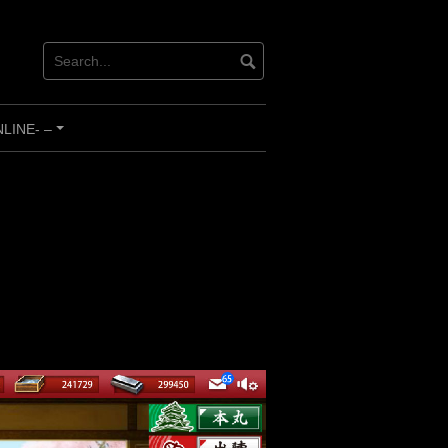
INE- –
+