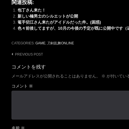
関連投稿:
包丁さん来た！
新しい極男士のシルエットが公開
篭手切江さん来たがアイドルだった件。(困惑)
色々前後してますが、10月の今後の予定が既に公開中です（
CATEGORIES:
GAME
,
刀剣乱舞ONLINE
Post
PREVIOUS POST
navigation
コメントを残す
メールアドレスが公開されることはありません。
※
が付いてい
コメント
※
名前
※