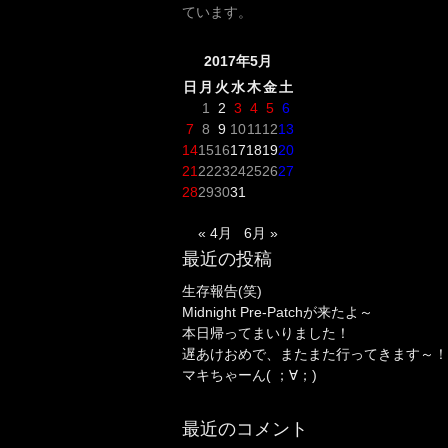
ています。
2017年5月
日
月
火
水
木
金
土
1
2
3
4
5
6
7
8
9
10
11
12
13
14
15
16
17
18
19
20
21
22
23
24
25
26
27
28
29
30
31
« 4月
6月 »
最近の投稿
生存報告(笑)
Midnight Pre-Patchが来たよ～
本日帰ってまいりました！
遅あけおめで、またまた行ってきます～！
マキちゃーん( ；∀；)
最近のコメント