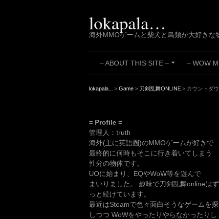
Skip
to
lokapala…
content
海外MMOゲームと柴犬と鳥類が大好きな
– ABOUT THIS SITE –
– WOW MY
+
lokapala...
>
Game
>
刀剣乱舞ONLINE
>
カウントダウ
= Profile =
管理人：truth
海外(主に英語圏)のMMOゲームが好きで
最終的に何時もそこに行き着いてしまう
性分の物体です。
UOに始まり、EQやWoW等を遊んで
まいりました。 趣味で刀剣乱舞onlineはず
っと続けています。
最近はSteamで色々面白そうなゲームを探
しつつ WoWをやったりやらなかったりし