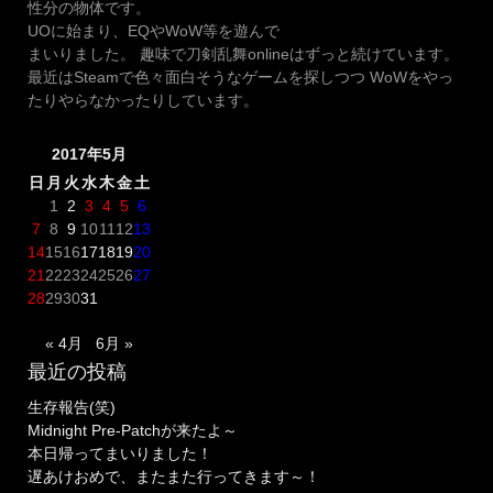
性分の物体です。
UOに始まり、EQやWoW等を遊んで
まいりました。 趣味で刀剣乱舞onlineはずっと続けています。
最近はSteamで色々面白そうなゲームを探しつつ WoWをやっ
たりやらなかったりしています。
2017年5月
日
月
火
水
木
金
土
1
2
3
4
5
6
7
8
9
10
11
12
13
14
15
16
17
18
19
20
21
22
23
24
25
26
27
28
29
30
31
« 4月
6月 »
最近の投稿
生存報告(笑)
Midnight Pre-Patchが来たよ～
本日帰ってまいりました！
遅あけおめで、またまた行ってきます～！