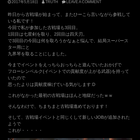
2017年5月18日
TRUTH
LEAVE A COMMENT
昨日から古戦場が始まって、またひーこら言いながら参戦して
いる私です！
今回で私が参加した古戦場も3回目。
1回目は七星剣を取り、2回目は四天刃。
で3回目の今回は何を取ろうかなぁと悩んで、結局スーパース
ター用にと
九界琴を取ることにしました。
今までイベントをえっちらおっちらと遊んでいたおかげで
フローレンベルク(イベントでの貢献度が上がる武器)を持って
いたので
思ったよりは貢献度稼げている気がします:D
これがなかった最初の古戦場はほんと地獄だったｗｗ
そんなわけで、ちまちまと古戦場進めております！
そして、古戦場イベントと同じくして新しいJOBが追加された
ようで
これが・・・・・