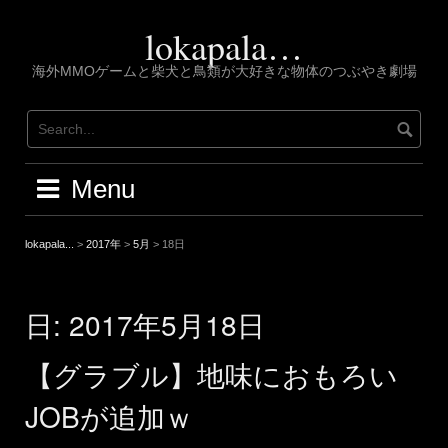
Skip
to
lokapala…
content
海外MMOゲームと柴犬と鳥類が大好きな物体のつぶやき劇場
Menu
lokapala...
>
2017年
>
5月
>
18日
日:
2017年5月18日
【グラブル】地味におもろい
JOBが追加ｗ