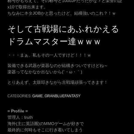
称号がもらえて、その称号と1000JPだったかな？と栄誉の証
x10で取得出来ます。
ちなみにネタJOBかと思ったけど、結構強いのこれ？！ｗ
そして古戦場にあふれかえる
ドラムマスター達ｗｗｗ
・・・まぁ、私もその一人ですけど！！！ｗ
装備できる武器が楽器なのが結構きついですけどね～
楽器ってなかなか出ないから(´・ω・｀)
とりあえず、太鼓叩きながら古戦場頑張ってきます！
CATEGORIES:
GAME
,
GRANBLUEFANTASY
= Profile =
管理人：truth
海外(主に英語圏)のMMOゲームが好きで
最終的に何時もそこに行き着いてしまう