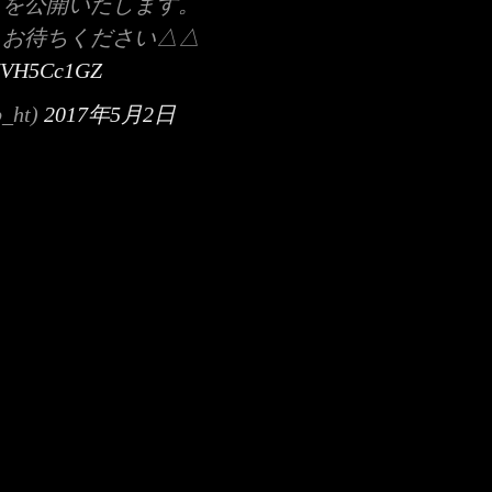
トを公開いたします。
くお待ちください△△
/A7VH5Cc1GZ
ht)
2017年5月2日