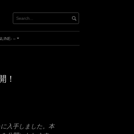
INE- –
+
開！
たに入手しました。本