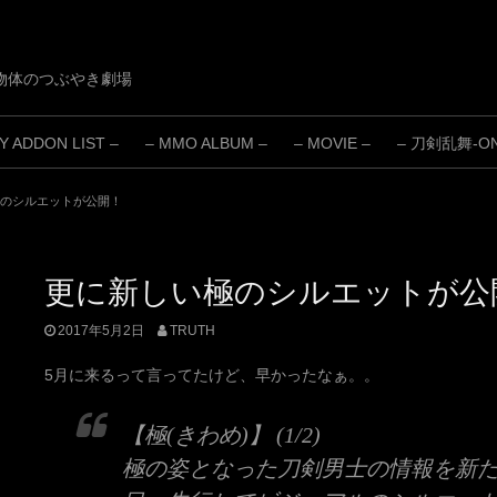
物体のつぶやき劇場
 ADDON LIST –
– MMO ALBUM –
– MOVIE –
– 刀剣乱舞-ONL
のシルエットが公開！
更に新しい極のシルエットが公
2017年5月2日
TRUTH
5月に来るって言ってたけど、早かったなぁ。。
【極(きわめ)】 (1/2)
極の姿となった刀剣男士の情報を新