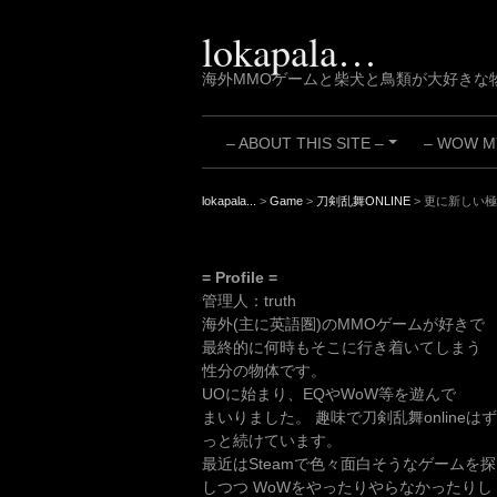
Skip
to
lokapala…
content
海外MMOゲームと柴犬と鳥類が大好きな
– ABOUT THIS SITE –
– WOW MY
+
lokapala...
>
Game
>
刀剣乱舞ONLINE
>
更に新しい極
= Profile =
管理人：truth
海外(主に英語圏)のMMOゲームが好きで
最終的に何時もそこに行き着いてしまう
性分の物体です。
UOに始まり、EQやWoW等を遊んで
まいりました。 趣味で刀剣乱舞onlineはず
っと続けています。
最近はSteamで色々面白そうなゲームを探
しつつ WoWをやったりやらなかったりし