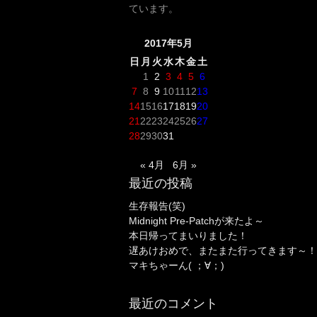
ています。
2017年5月
日
月
火
水
木
金
土
1
2
3
4
5
6
7
8
9
10
11
12
13
14
15
16
17
18
19
20
21
22
23
24
25
26
27
28
29
30
31
« 4月
6月 »
最近の投稿
生存報告(笑)
Midnight Pre-Patchが来たよ～
本日帰ってまいりました！
遅あけおめで、またまた行ってきます～！
マキちゃーん( ；∀；)
最近のコメント