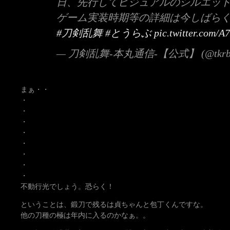
日、先行してビジュアルのシルエッ
ゲーム実装時期等の詳細は今しばら
#刀剣乱舞
#とうらぶ
pic.twitter.com
— 刀剣乱舞-本丸通信-【公式】 (@tkrb_
まぁ・・
・
・
・
・
・
・
・
・
不動行光でしょう。恐らく！
ということは、鍛刀で残るは貞ちゃんと包丁くんですな。
他の刀種の極は年内に入るのかなぁ。。