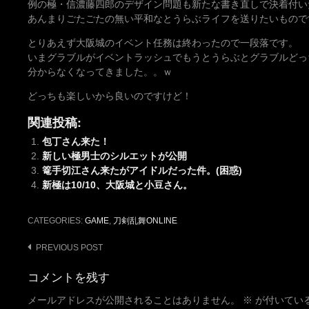
例の極・信濃藤四郎のデザイン問題も新たな書き直しで決着付い
あんまりごたごたの無い平和なとうらぶライフを送りたいものです
とりあえず大阪城のイベント任務は終わったので一段落です。
いまグラブルがイベントラッシュでもうとうらぶとグラブルどっ
分からなくなってきました。。ｗ
どっちも楽しいから良いのですけど！
関連投稿:
包丁さん来た！
新しい極男士のシルエットが公開
篭手切江さん来たがアイドルだった件。(困惑)
新極は10/10、大阪城と小豆さん。
CATEGORIES:
GAME
,
刀剣乱舞ONLINE
Post
PREVIOUS POST
navigation
コメントを残す
メールアドレスが公開されることはありません。
※
が付いてい