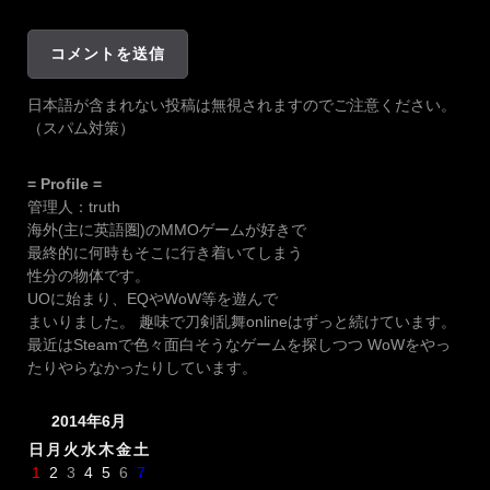
日本語が含まれない投稿は無視されますのでご注意ください。
（スパム対策）
= Profile =
管理人：truth
海外(主に英語圏)のMMOゲームが好きで
最終的に何時もそこに行き着いてしまう
性分の物体です。
UOに始まり、EQやWoW等を遊んで
まいりました。 趣味で刀剣乱舞onlineはずっと続けています。
最近はSteamで色々面白そうなゲームを探しつつ WoWをやっ
たりやらなかったりしています。
2014年6月
日
月
火
水
木
金
土
1
2
3
4
5
6
7