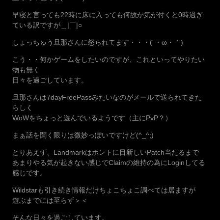
早寝と言っても22時に床に入っても何故か気が付くと0時過ぎ
ている訳ですが＿|￣|○
しょっちゅう旦那さんに怒られてます・・・(´・ω・｀)
こう・・何かゲームをしたいのですが、これといってやりたい
物も無く
日々を過ごしています。
旦那さんは7dayFreePassみたいなのがメールで送られてきた
らしく
WoWをちょっと遊んでいるようです（主にPvP？）
まぁ話を聞く限りは微妙っぽいですけど(^_^;)
とりあえず、Landmarkはホントに目新しいPatch当たるまで
あまりやる気が起きない感じでClaimの維持の為にLoginしてる
感じです。
Wildstarも引き続き情報だけちょこちょこ調べては居ますが
遊ぶまでには至らず＞＜
そんな日々を過ごしています。