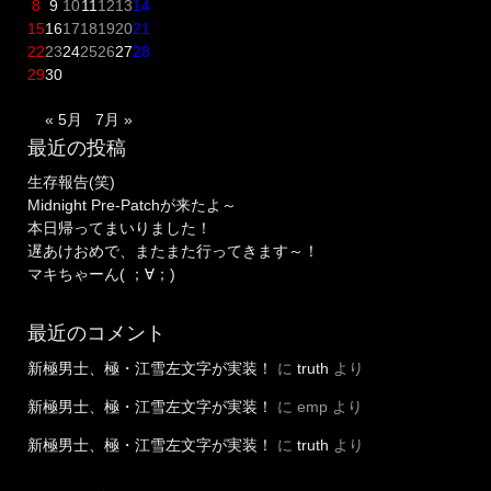
8
9
10
11
12
13
14
15
16
17
18
19
20
21
22
23
24
25
26
27
28
29
30
« 5月
7月 »
最近の投稿
生存報告(笑)
Midnight Pre-Patchが来たよ～
本日帰ってまいりました！
遅あけおめで、またまた行ってきます～！
マキちゃーん( ；∀；)
最近のコメント
新極男士、極・江雪左文字が実装！
に
truth
より
新極男士、極・江雪左文字が実装！
に
emp
より
新極男士、極・江雪左文字が実装！
に
truth
より