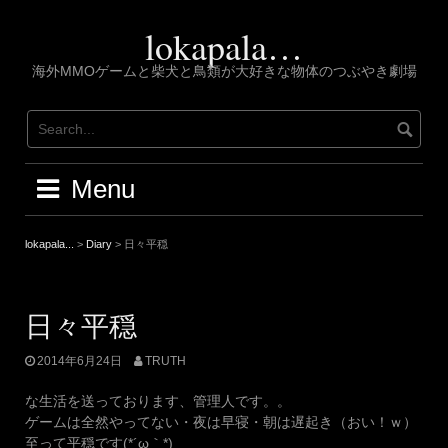
Skip
to
lokapala…
content
海外MMOゲームと柴犬と鳥類が大好きな物体のつぶやき劇場
Menu
lokapala...
>
Diary
>
日々平穏
日々平穏
2014年6月24日
TRUTH
な生活を送っております、管理人です。。
ゲームは全然やってない・夜は早寝・朝は遅起き（おい！ｗ）
至って平穏です(*´ω｀*)