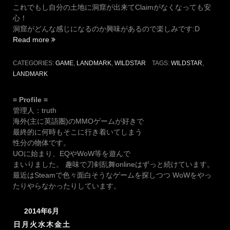
これでもし自分の土地に洞窟が出来てClaimがなくなっても安
心！
洞窟がどんな感じになるのか興味があるので楽しみです:D
“悩
Read more
め
る
CATEGORIES:
GAME
,
LANDMARK
,
WILDSTAR
TAGS:
WILDSTAR
,
う
LANDMARK
ち
は
= Profile =
花。”
管理人：truth
海外(主に英語圏)のMMOゲームが好きで
最終的に何時もそこに行き着いてしまう
性分の物体です。
UOに始まり、EQやWoW等を遊んで
まいりました。 趣味で刀剣乱舞onlineはずっと続けています。
最近はSteamで色々面白そうなゲームを探しつつ WoWをやっ
たりやらなかったりしています。
2014年6月
日
月
火
水
木
金
土