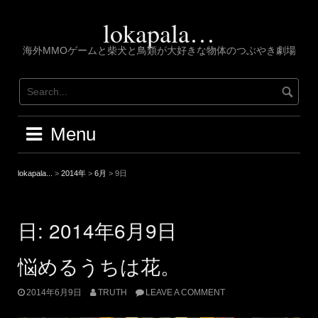
Skip
to
lokapala…
content
海外MMOゲームと柴犬と鳥類が大好きな物体のつぶやき劇場
Menu
lokapala...
>
2014年
>
6月
>
9日
日:
2014年6月9日
悩めるうちは花。
2014年6月9日
TRUTH
LEAVE A COMMENT