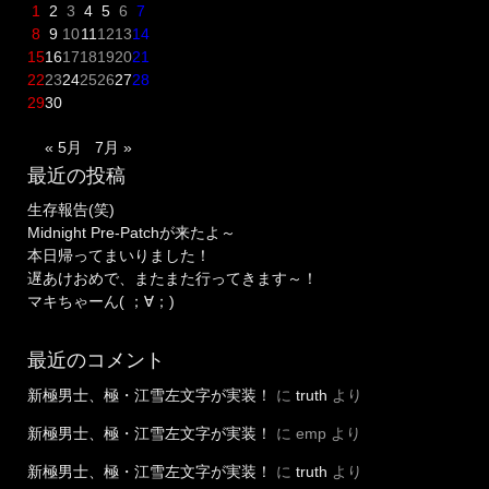
1
2
3
4
5
6
7
8
9
10
11
12
13
14
15
16
17
18
19
20
21
22
23
24
25
26
27
28
29
30
« 5月
7月 »
最近の投稿
生存報告(笑)
Midnight Pre-Patchが来たよ～
本日帰ってまいりました！
遅あけおめで、またまた行ってきます～！
マキちゃーん( ；∀；)
最近のコメント
新極男士、極・江雪左文字が実装！
に
truth
より
新極男士、極・江雪左文字が実装！
に
emp
より
新極男士、極・江雪左文字が実装！
に
truth
より