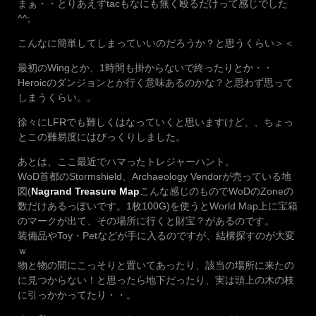
まぁ・・とりあえずtacもなにも無く殴るだけって感じでした
^^;
こんなに簡単してしまっていいのだろうか？と思うくらい＞＜
最初のWingとか、1時間も掛からないで終ったりとか・・
Heroicのダンジョンとか行く意味あるのかな？と思わず思って
しまうくらい。。
徐々にLFRでも難しくはなっていくと思いますけど、、ちょっ
とこの難易度にはびっくりしました。
あとは、ここ最近でハマったトレジャーハント。
WoD首都のStormshield、Archaeology Vendorが売っている地
図(
Nagrand Treasure Map
こんな感じのものでWoDのZoneの
数だけあるっぽいです。1枚100G)を使うとWorld Map上に宝箱
のマークが出て、その場所に行くと財宝？があるのです。
装備品やToy・Petなどが手に入るのですが、結構探すのが大変
ｗ
物と物の間にこっそりと置いてあったり、該当の場所に来たの
に見つからない！と思ったら地下だったり、実は頭上の木の枝
に引っかかってたり・・。