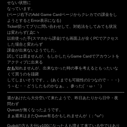
せない状態に
なっています。
(ページ右下のAdd Game Cardページからクレカでの課金をし
ようとするとError表示になる)
Ticket切ってブリに問い合わせして、対処法をしてみても状況
は変わらず(´Д⊂ヽ
以前使った手(スマホから課金)でも画面上が全くPCでアクセス
した場合と変わらず
課金が出来ないようでした。
試しては居ませんが、もしかしたらGame Cardでアカウントを
アクティブに出来る
かも
知れませんが、出来なかった時の事を考えるともったいな
くて買うのを躊躇
してしまいそうです。。(あくまでも可能性の1つなので・・・)
う～む・・どうしたものかなぁ。。参った(´・ω・｀)
—————————————————————————————–
週があけたら大分空いて来たようで、昨日あたりから日中・夜
問わず
Queueが無くなったようです。
まぁ週末はまたQueue有るかもしれませんが（；^ω^）
Guikdの方も大分Lv100になった人も増えて来ている中ではあり