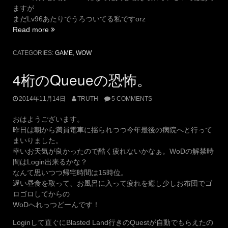
ますが
まだLv96あたりでうろついてる私ですorz
“Dungeon
Read more
へ
行
CATEGORIES:
GAME
,
WOW
っ
て
4桁のQueueの恐怖。
み
た。”
2014年11月14日
TRUTH
5 COMMENTS
おはようございます。
昨日は朝から満員電車に揺られつつ今年最後の病院へと行って
まいりました。
幸いお天気が良かったので酷く疲れないかなぁ。WoDの解禁時
間はLogin出来るかな？
なんて思いつつ帰宅時間は15時位。
遅い昼食を取って、お風呂に入って疲れを癒し少しお布団でゴ
ロゴロしてからの
WoDへれっつどーんです！
Loginして直ぐにBlasted Land行きのQuestが自動でもらえたの