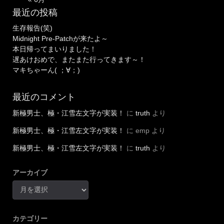
最近の投稿
生存報告(笑)
Midnight Pre-Patchが来たよ～
本日帰ってまいりました！
遅あけおめで、またまた行ってきます～！
マキちゃーん( ；∀；)
最近のコメント
新極男士、極・江雪左文字が実装！
に
truth
より
新極男士、極・江雪左文字が実装！
に
emp
より
新極男士、極・江雪左文字が実装！
に
truth
より
アーカイブ
カテゴリー