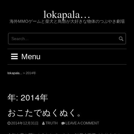
Skip
to
lokapala…
content
海外MMOゲームと柴犬と鳥類が大好きな物体のつぶやき劇場
Menu
lokapala...
>
2014年
年:
2014年
おこたでぬくぬく。
2014年12月31日
TRUTH
LEAVE A COMMENT