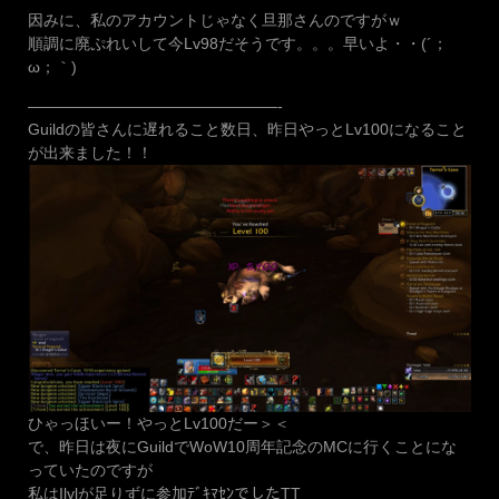
因みに、私のアカウントじゃなく旦那さんのですがｗ
順調に廃ぷれいして今Lv98だそうです。。。早いよ・・(´；
ω；｀)
————————————————-
Guildの皆さんに遅れること数日、昨日やっとLv100になること
が出来ました！！
ひゃっほいー！やっとLv100だー＞＜
で、昨日は夜にGuildでWoW10周年記念のMCに行くことにな
っていたのですが
私はIlvlが足りずに参加ﾃﾞｷﾏｾﾝでしたTT