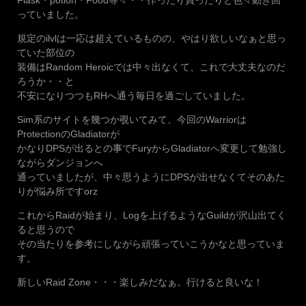
っていました。
規定のilvlは一応は超えているものの、やはり欲しいなぁと思っ
ていた部位の
装備はRandom Heroicでは中々出なくて、これで大丈夫なのだ
ろうか・・と
不安になりつつもRHへ通う毎日を過ごしていました。
Sim系のサイトを幾つか覗いてみて、今回のWarriorは
ProtectionのGladiatorが
かなりDPSが出るとの事でFuryからGladiatorへ変更して勉強し
ながらダンジョンへ
通っていましたが、中々思うようにDPSが出せなくてそのあた
りが悩み所ですorz
これからRaidが始まり、Logを上げるようなGuildが沢山出てく
ると思うので
その当たりを参考にしながら頑張っていこうかなと思っていま
す。
新しいRaid Zone・・・楽しみだなぁ。行けると良いな！