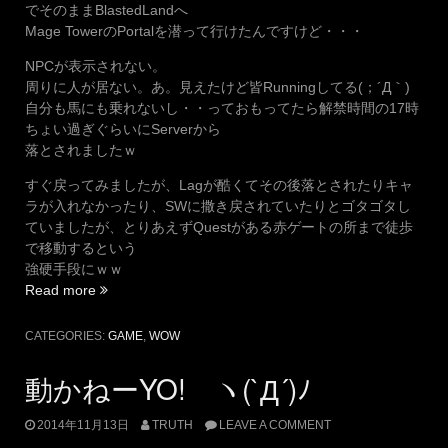
でそのままBlastedLandへ
Mage TowerのPortalを潜って行けたんですけど・・・
NPCが表示されない。
周りに人が居ない。あ。見えたけど皆Runningしてる(；´Д｀)
自分も馬にも乗れないし・・っておもってたら解禁時間の17時
ちょい過ぎぐらいにServerから
落とされましたｗ
すぐ戻ってみましたが、Lagが酷くてその後落とされたりキャ
ラが入れなかったり、SWに撒き戻されていたりとゴタゴタし
ていましたが、とりあえずQuestがある赤ゲートの所まで徒歩
で移動するという
強硬手段にｗｗ
“4
Read more
桁
の
CATEGORIES:
GAME
,
WOW
Queue
の
動かねーYO! ヽ(`Д´)ﾉ
恐
怖。”
2014年11月13日
TRUTH
LEAVE A COMMENT