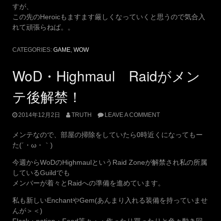
すが、
この先のHeroicもますます厳しくなっていくと思うので気合入
れて頑張らねば。。
CATEGORIES:
GAME
,
WOW
WoD・Highmaul Raidがメン
テ後解禁！
2014年12月2日
TRUTH
LEAVE A COMMENT
メンテなので、部屋の掃除をしていたら0時近くになってもー
た(´・ω・｀)
今週からWoDのHighmaulというRaid Zoneが解禁され私の所属
しているGuildでも
メンバーが着々とRaidへの準備を進めています。
私も新しいEnchantやGem(あんまり入れる装備を持っていませ
んが＞＜)
Flask・potion・Food等々・・作ったり買ったりと色々動き回