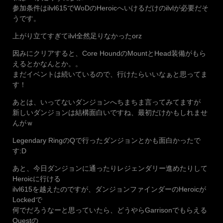
参加条件はilvl615でWoDのHeroicへいけるだけのilvlが必要だそ
うです。
上がり立てすぎてilvl全然足りなかったorz
因みにクリアすると、Core HoundのMountとHead装備がもら
えるとかなんとか。。
まだイベントは続いているので、行けたらいいなぁと思ってま
す！
あとは、いってないダンジョンへちまちま言ってみてますが
新しいダンジョンは結構面白いですね、最初だけかもしれませ
んがｗ
Legendary RingのQで行ったダンジョンとかも面白かったで
す:D
あと、今日ダンジョンに通ったりレジェンダリー進めたりして
Heroicに行ける
ilvl615を越えたのですが、ダンジョンファインダーのHeroicが
Lockedで
何でだろうなーと思っていたら、どうやらGarrisonでもらえる
Questの