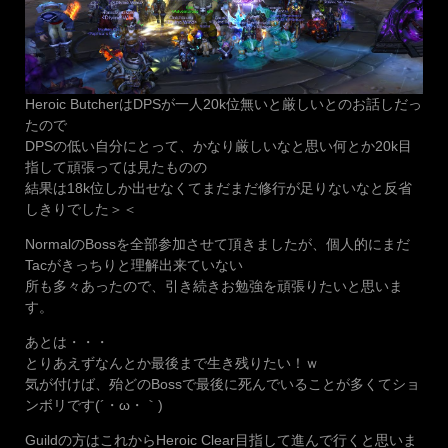
Heroic ButcherはDPSが一人20k位無いと厳しいとのお話しだっ
たので
DPSの低い自分にとって、かなり厳しいなと思い何とか20k目
指して頑張っては見たものの
結果は18k位しか出せなくてまだまだ修行が足りないなと反省
しきりでした＞＜
NormalのBossを全部参加させて頂きましたが、個人的にまだ
Tacがきっちりと理解出来ていない
所も多々あったので、引き続きお勉強を頑張りたいと思いま
す。
あとは・・・
とりあえずなんとか最後まで生き残りたい！ｗ
気が付けば、殆どのBossで最後に死んでいることが多くてショ
ンボリです(´・ω・｀)
Guildの方はこれからHeroic Clear目指して進んで行くと思いま