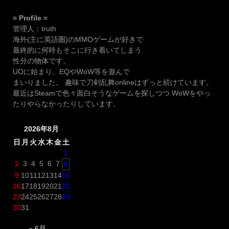
稿
= Profile =
ナ
管理人：truth
ビ
海外(主に英語圏)のMMOゲームが好きで
ゲ
最終的に何時もそこに行き着いてしまう
ー
性分の物体です。
UOに始まり、EQやWoW等を遊んで
シ
まいりました。 趣味で刀剣乱舞onlineはずっと続けています。
ョ
最近はSteamで色々面白そうなゲームを探しつつ WoWをやっ
ン
たりやらなかったりしています。
2026年8月
日
月
火
水
木
金
土
1
2
3
4
5
6
7
8
9
10
11
12
13
14
15
16
17
18
19
20
21
22
23
24
25
26
27
28
29
30
31
« 6月