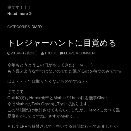
事です！！！
“お
Read more
こ
た
CATEGORIES:
DIARY
で
ぬ
トレジャーハントに目覚める
く
ぬ
2014年12月23日
TRUTH
LEAVE A COMMENT
く。”
今年もとうとうこの日がやってきた(´・ω・｀)
もう喜ぶような年ではないのでただ過ぎるのを待つのみですｗ
はぁ・・・年は取りたくないものですね＞＜
さてさて、
Guildの方はHeroic全部とMythicの1boss目を無事Clear。
今はMythicのTwin OgronにTry中であります。
この間1回だけ参加させてもらいましたが、Heroicに比べて難
易度あがってますね。さすがMythic。。
そしてLFRも解禁されて、空いてる時間に行ってみましたが