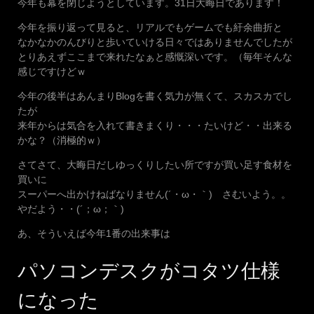
今年も幕を閉じようとしています。31日大晦日であります！
今年を振り返って見ると、リアルでもゲームでも紆余曲折と
なかなかのんびりと歩いていける日々ではありませんでしたが
とりあえずここまで来れたなぁと感慨深いです。（毎年そんな
感じですけどｗ
今年の後半はあんまりBlogを書く気力が無くて、スカスカでし
たが
来年からは気合を入れて書きまくり・・・たいけど・・出来る
かな？（消極的ｗ）
さてさて、大晦日だしゆっくりしたい所ですが買い足す食材を
買いに
スーパーへ出かけねばなりません(´・ω・｀) さむいよう。。
やだよう・・(´；ω；｀)
あ、そういえば今年1番の出来事は
パソコンデスクがコタツ仕様
になった