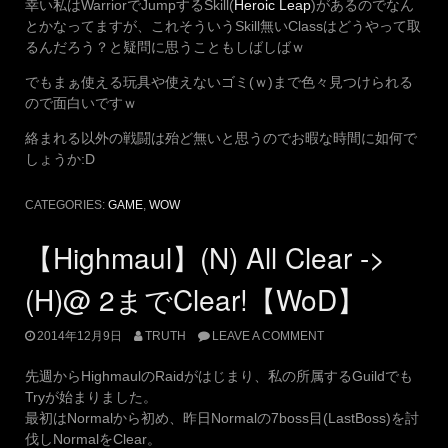
幸い私はWarriorでJumpするSkill(
Heroic Leap
)があるのでなん
とかなってますが、これそういうSkill無いClassはどうやって取
るんだろう？と疑問に思うこともしばしばｗ
でもまぁ使える玩具や使えないゴミ(ｗ)まで色々見つけられる
ので面白いですｗ
絡まれる以外の戦闘は殆ど無いと思うのでお暇な時間に如何で
しょうか:D
CATEGORIES:
GAME
,
WOW
【Highmaul】(N) All Clear ->
(H)@ 2までClear!【WoD】
2014年12月9日
TRUTH
LEAVE A COMMENT
先週からHighmaulのRaidがはじまり、私の所属するGuildでも
Tryが始まりました。
最初はNormalから初め、昨日Normalの7boss目(LastBoss)を討
伐しNormalをClear。