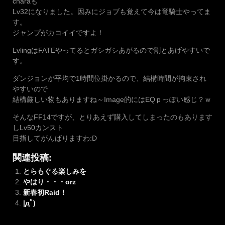
charaも
Lv32になりました。因みにジョブも覚えて今は竜騎士やってま
す。
ジャンプがカコイイですよ！
LvlingはFATEやってるとガシガシあがるので割とあげやすいで
す。
ダンジョンが平均で1時間位掛かるので、結構時間が拘束され
やすいので
結構厳しい物もありますね～Image的にはEQｐっぽい感じ？ｗ
そんなFF14ですが、とりあえず購入してしまったのもあります
しLv50カンスト
目指してがんばりますわ:D
関連投稿:
とらもぐる楽しみを
やはり・・・orz
新春初Raid！
|дﾟ)