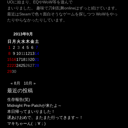
UOに始まり、EQやWoW等を遊んで
まいりました。 趣味で刀剣乱舞onlineはずっと続けています。
最近はSteamで色々面白そうなゲームを探しつつ WoWをやっ
たりやらなかったりしています。
2013年9月
日
月
火
水
木
金
土
1
2
3
4
5
6
7
8
9
10
11
12
13
14
15
16
17
18
19
20
21
22
23
24
25
26
27
28
29
30
« 8月
10月 »
最近の投稿
生存報告(笑)
Midnight Pre-Patchが来たよ～
本日帰ってまいりました！
遅あけおめで、またまた行ってきます～！
マキちゃーん( ；∀；)