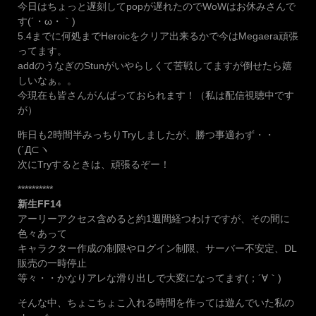
今日はちょっと遅刻してpopが遅れたのでWoWはお休みさんで
す(´・ω・｀)
5.4までに何処までHeroicをクリア出来るかで今はMegaera頑張
ってます。
addのうなぎのStunがいやらしくて苦戦してますが倒せたら嬉
しいなぁ。。
今現在も皆さんがんばっておられます！（私は配信視聴中です
が）
昨日も2時間半みっちりTryしましたが、勝つ事適わず・・
(´Д⊂ヽ
次にTryするときは、頑張るぞー！
**********
新生FF14
アーリーアクセス含めると約1週間経つわけですが、その間に
色々あって
キャラクター作成の制限やログイン制限、サーバー不安定、DL
販売の一時停止
等々・・かなりアレな滑り出しで大変になってます(；´∀｀)
そんな中、ちょこちょこ入れる時間を作っては遊んでいた私の