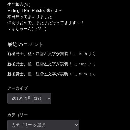
生存報告(笑)
Midnight Pre-Patchが来たよ～
本日帰ってまいりました！
遅あけおめで、またまた行ってきます～！
マキちゃーん( ；∀；)
最近のコメント
新極男士、極・江雪左文字が実装！
に
truth
より
新極男士、極・江雪左文字が実装！
に
emp
より
新極男士、極・江雪左文字が実装！
に
truth
より
アーカイブ
カテゴリー