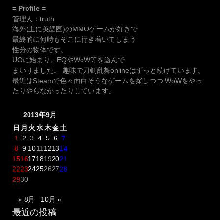
= Profile =
管理人：truth
海外(主に英語圏)のMMOゲームが好きで
最終的に何時もそこに行き着いてしまう
性分の物体です。
UOに始まり、EQやWoW等を遊んで
まいりました。 趣味で刀剣乱舞onlineはずっと続けています。
最近はSteamで色々面白そうなゲームを探しつつ WoWをやっ
たりやらなかったりしています。
2013年9月
日
月
火
水
木
金
土
1
2
3
4
5
6
7
8
9
10
11
12
13
14
15
16
17
18
19
20
21
22
23
24
25
26
27
28
29
30
« 8月
10月 »
最近の投稿