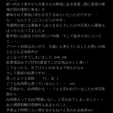
駅へ向かう道すがら大家さんの敷地にある母屋（既に新居が敷
地の別の場所に有る）が
解体されて跡地に何かを立てるみたいだったのですが・・
な・・なんとそこにコンビニが＠＠；
何週間か前には看板すらありませんでしたが今日見たら看板も
ばっちり入ってましたｗ
数年前には徒歩２分の所にﾚﾝﾀﾙ屋、そして徒歩０分にコンビ
ニ・・。
アパート自体は古いので、引越しも考えていましたが思いの他
どんどん立地条件が
よくなってきてしまいました :eek_wp:
駐車場込みで○万円の家賃でこの立地はホント凄い！
こうなったら、出てけといわれるまで住むかなｗ
そして眼科の結果ですが、、
思ったよりも深刻・・？(；´Д｀)
どうも白内障も患っているらしく・・・orz
一応前から、白内障かも・・？とも言われていましたが本日医
師から
白内障入ってるね?間違いない。と言われてしまいました＞＜
あと網膜剥離の危険性もあるとのこと。。
手術は２時間くらい掛かるかもねーと言われる始末orz・・