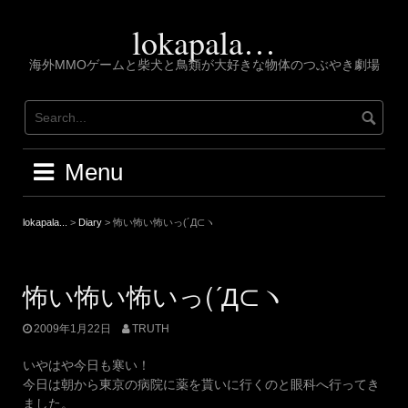
Skip
to
lokapala…
content
海外MMOゲームと柴犬と鳥類が大好きな物体のつぶやき劇場
Menu
lokapala...
>
Diary
>
怖い怖い怖いっ(´Д⊂ヽ
怖い怖い怖いっ(´Д⊂ヽ
2009年1月22日
TRUTH
いやはや今日も寒い！
今日は朝から東京の病院に薬を貰いに行くのと眼科へ行ってき
ました。