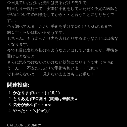
今日見ていただいた先生は見るだけの先生で
明日もう一度行って、実際に手術をしていただく予定の医師と
手術についての相談をしてから・・と言うことになりそうで
す。。
色々調べてみましたが、手術を受けてOK！といわれるまで
約１年くらいは掛かるそうです。
もちろん、もう走ったり力を入れたりするようなことは出来な
くなります。
今でも目に負担を掛けるようなことはしていませんが、手術を
受けるとなると
さらに気をつけないといけない状態になりそうです :cry_wp:
うーん・・不安たっぷりで手術も怖いよ・・(´Д⊂ヽ
でもやらないと・・見えないままはもっと嫌だ!!
関連投稿:
かなりまずい・・(；´Д｀)
とりあえずPC復旧（問題は未解決ｗ
気分が優れず・・orz
やった～～＼(^o^)／
CATEGORIES:
DIARY