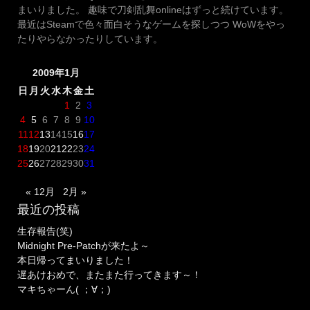
まいりました。 趣味で刀剣乱舞onlineはずっと続けています。
最近はSteamで色々面白そうなゲームを探しつつ WoWをやっ
たりやらなかったりしています。
2009年1月
日
月
火
水
木
金
土
1
2
3
4
5
6
7
8
9
10
11
12
13
14
15
16
17
18
19
20
21
22
23
24
25
26
27
28
29
30
31
« 12月
2月 »
最近の投稿
生存報告(笑)
Midnight Pre-Patchが来たよ～
本日帰ってまいりました！
遅あけおめで、またまた行ってきます～！
マキちゃーん( ；∀；)