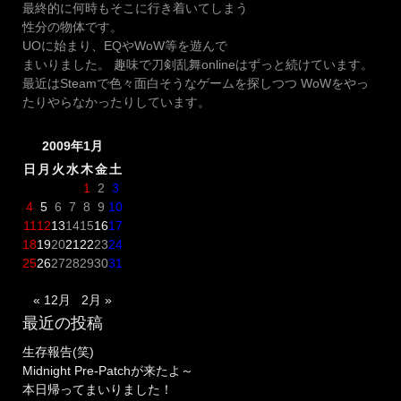
最終的に何時もそこに行き着いてしまう
性分の物体です。
UOに始まり、EQやWoW等を遊んで
まいりました。 趣味で刀剣乱舞onlineはずっと続けています。
最近はSteamで色々面白そうなゲームを探しつつ WoWをやっ
たりやらなかったりしています。
2009年1月
日
月
火
水
木
金
土
1
2
3
4
5
6
7
8
9
10
11
12
13
14
15
16
17
18
19
20
21
22
23
24
25
26
27
28
29
30
31
« 12月
2月 »
最近の投稿
生存報告(笑)
Midnight Pre-Patchが来たよ～
本日帰ってまいりました！