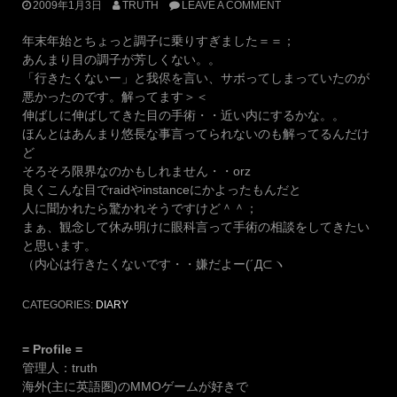
2009年1月3日
TRUTH
LEAVE A COMMENT
年末年始とちょっと調子に乗りすぎました＝＝；
あんまり目の調子が芳しくない。。
「行きたくないー」と我侭を言い、サボってしまっていたのが
悪かったのです。解ってます＞＜
伸ばしに伸ばしてきた目の手術・・近い内にするかな。。
ほんとはあんまり悠長な事言ってられないのも解ってるんだけ
ど
そろそろ限界なのかもしれません・・orz
良くこんな目でraidやinstanceにかよったもんだと
人に聞かれたら驚かれそうですけど＾＾；
まぁ、観念して休み明けに眼科言って手術の相談をしてきたい
と思います。
（内心は行きたくないです・・嫌だよー(´Д⊂ヽ
CATEGORIES:
DIARY
= Profile =
管理人：truth
海外(主に英語圏)のMMOゲームが好きで