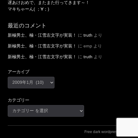
遅あけおめで、またまた行ってきます～！
マキちゃーん( ；∀；)
最近のコメント
新極男士、極・江雪左文字が実装！
に
truth
より
新極男士、極・江雪左文字が実装！
に
emp
より
新極男士、極・江雪左文字が実装！
に
truth
より
アーカイブ
カテゴリー
Free dark wordpress theme