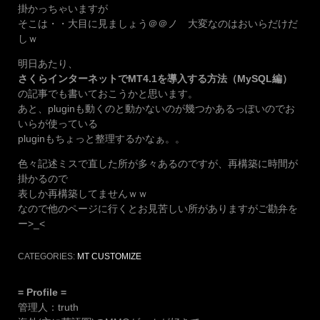
掛かっちゃいますが
そこは・・大目に見ましょう＠＠ノ 大変なのはおいらだけだ
しｗ
明日あたり、
さくらインターネットでMT4.1を導入する方法（MySQL編）
の記事でも書いておこうかと思います。
あと、pluginも動くのと動かないのが幾つかあるっぽいのでお
いらが使っている
pluginもちょっと整理するかなぁ。。
色々記述ミスで直した所が多々あるのですが、再構築に時間が
掛かるので
表しか再構築してませんｗｗ
なので他のページに行くとお見苦しい所がありますがご勘弁を
ー>_<
CATEGORIES:
MT CUSTOMIZE
= Profile =
管理人：truth