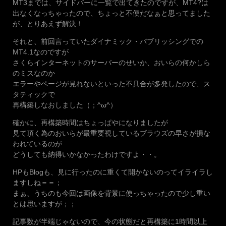
MT3までは、サイドバーに一覧で出てきたのですが、MT4?は
出なくなっちゃったので、ちょっと不便だなぁと思ってました
が、とりあえず解決！
それと、前回言っていたダイナミック・パブリッシングでの
MT4.1なのですが
さくらインターネットのサーバーのせいか、おいらの何かしら
のミスなのか
エラーやページが見れないといった不具合が多発したので、ス
タティックで
再構築しなおしました（；^ω^）
確かに、再構築時間はちょっぱやになりましたが
見て頂く為のおいらが最重要視しているブラウズの早さが損な
われているのが
どうしても納得いかなかったわけですよ・・。
HPもBlogも、見に行ったのに重くて開かないのってイライラし
ますしね＝＝；
まぁ、うちのも今回は画像を背景に使っちゃったので少し重い
とは思いますが；；
記事数が半端じゃないので、今の状態だと再構築に1時間以上