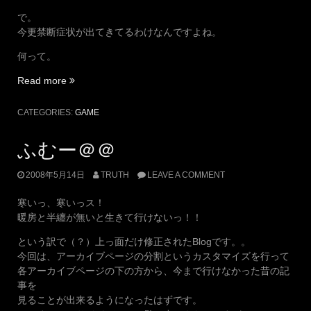
で。
今更禁断症状が出てきてるわけなんですよね。
何って。
“躊
Read more
躇
う
CATEGORIES:
GAME
ん
で
ふむー＠＠
す
よ
2008年5月14日
TRUTH
LEAVE A COMMENT
ね。”
寒いっ、寒いっス！
暖房と半纏が無いと生きて行けないっ！！
という訳で（？）上っ面だけ修正されたBlogです。。
今回は、アーカイブページの分割というカスタマイズを行って
各アーカイブページの下の方から、今まで行けなかった昔の記
事を
見ることが出来るようになったはずです。