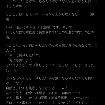
シルバーソルとか作っちゃおうかな？なんて思いながら狩って
ました＠＠
しかし、段々とモチベーションが上がらなくなり・・・（以下
略
いや、確かにMHFよりは面白いです。マジで！
いろんな面で家庭用に調整されているので遊びやすいのは本
当。
しかしながら、何がやりたいのかの目標が見つからなくて、二
人して
「今日は何やりたい？」
「何でも良いよ?」
というような、やり取りしか出てこなくなってしまいました
(´Д⊂ヽ
こうなってくると、やりたい事が無いならやらなくても良い
か。になり
自然と、PSPも起動しなくなると・・ｗ；
あーーもう、お金一杯継ぎこんだのに勿体ねーー！！
でも、購入してから3~4週間ほぼ毎日起動していたので・・・
元は・・・取れ・・・た・・・？ のかしら（ドキドキ