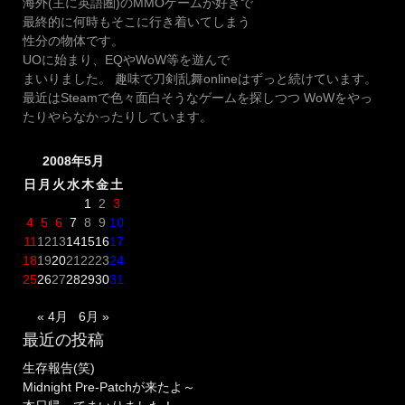
海外(主に英語圏)のMMOゲームが好きで
最終的に何時もそこに行き着いてしまう
性分の物体です。
UOに始まり、EQやWoW等を遊んで
まいりました。 趣味で刀剣乱舞onlineはずっと続けています。
最近はSteamで色々面白そうなゲームを探しつつ WoWをやっ
たりやらなかったりしています。
2008年5月
日
月
火
水
木
金
土
1
2
3
4
5
6
7
8
9
10
11
12
13
14
15
16
17
18
19
20
21
22
23
24
25
26
27
28
29
30
31
« 4月
6月 »
最近の投稿
生存報告(笑)
Midnight Pre-Patchが来たよ～