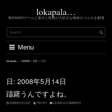
Skip
to
lokapala…
content
海外MMOゲームと柴犬と鳥類が大好きな物体のつぶやき劇場
Menu
lokapala...
>
2008年
>
5月
>
14日
日:
2008年5月14日
躊躇うんですよね。
2008年5月14日
TRUTH
LEAVE A COMMENT