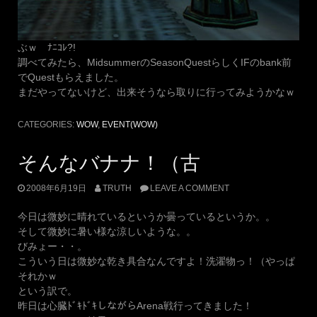
ぶｗ ﾅﾆｺﾚ?!
調べてみたら、MidsummerのSeasonQuestらしくIFのbank前
でQuestもらえました。
まだやってないけど、出来そうなら取りに行ってみようかなｗ
CATEGORIES:
WOW
,
EVENT(WOW)
そんなバナナ！（古
2008年6月19日
TRUTH
LEAVE A COMMENT
今日は微妙に晴れているというか曇っているというか。。
そして微妙に暑い様な涼しいような。。
びみょー・・。
こういう日は微妙な乾き具合なんですよ！洗濯物っ！（やっぱ
それかｗ
という訳で。
昨日は心臓ﾄﾞｷﾄﾞｷしながらArena戦行ってきました！