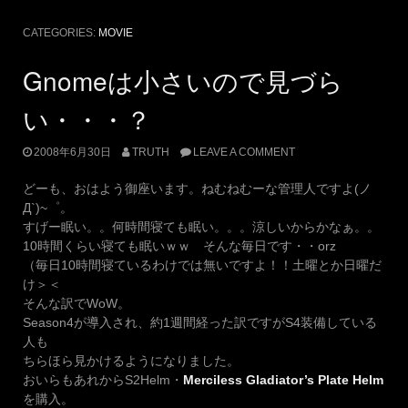
CATEGORIES:
MOVIE
Gnomeは小さいので見づら
い・・・？
2008年6月30日
TRUTH
LEAVE A COMMENT
どーも、おはよう御座います。ねむねむーな管理人ですよ(ノ
Д`)~゜。
すげー眠い。。何時間寝ても眠い。。。涼しいからかなぁ。。
10時間くらい寝ても眠いｗｗ そんな毎日です・・orz
（毎日10時間寝ているわけでは無いですよ！！土曜とか日曜だ
け＞＜
そんな訳でWoW。
Season4が導入され、約1週間経った訳ですがS4装備している
人も
ちらほら見かけるようになりました。
おいらもあれからS2Helm・
Merciless Gladiator’s Plate Helm
を購入。