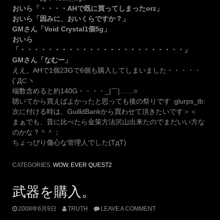
おいら「・・・・AHで既に買ってしまったorz」
おいら「因みに、おいくらですか？」
GMさん「Void Crystal1個5g」
おいら
「・・・・・・・・・・・・・・・・・・・・・・・・」
GMさん「なむー」
ええ。AHで1個23Gで6個も購入してしまいました・・・・・
(´Д⊂ヽ
端数含めると約140G・・・・_|￣|……○
聴いてから買えばよかったと思っても後の祭りです :glurps_tb:
次に付ける時は、GuilldBankから買わせて頂きたいです＞＜
まぁでも、昔に比べたら金策方法沢山出来たのでまだいい方な
のかな？＾＾；
ちょっぴり傷心な管理人でした(TдT)
CATEGORIES:
WOW
,
EVER QUEST2
武器を購入。
2008年6月9日
TRUTH
LEAVE A COMMENT