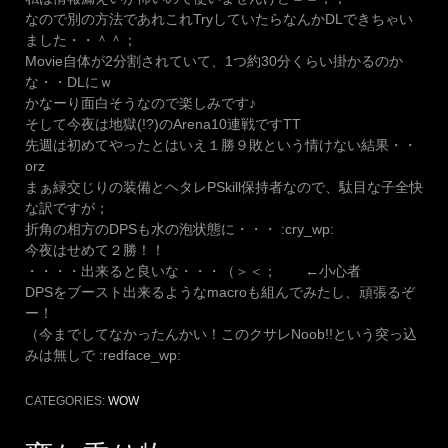
なので別の方法であれこれTryしていたらなんかDLできちゃい
ました・・＾＾；
Movie自体が2分割されていて、1つ約30分くらい掛かるのか
な・・DLにｗ
かなーり面白そうなので楽しみです♪
そして今夜は地獄(!?)のArena10連戦ですTT
先週は初めてやったとはいえ１勝９敗という情けない結果・・
orz
まぁ緑交じりの装備とヘタレPSkill保持者なので、駄目な子全快
な訳ですが；
折角の相方のDPSも水の泡状態に・・・ :cry_wp:
今夜はせめて２勝！！
・・・・出来ると良いな・・・（＞＜； ←小心者
DPSをブースト出来るようなmacroも組んでみたし、頑張るぞ
ー！
（今までしてなかったんかい！このクサレNoob!!という突っ込
みは無しで :redface_wp:
CATEGORIES:
WOW