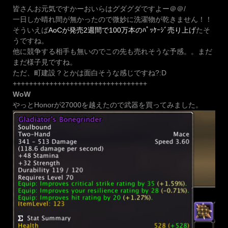
皆さんお元気ですかーおいらはグダグダですよー＠＠/
一日しか晴れ間が無かったので微妙に洗濯物が乾きません！！
そういえば
AoCが発売2週間で100万本のﾊﾟｯｹｰｼﾞ売り上げ
たそ
うですね。
他に競争する相手も無いのでこの先も売れそうな予感。。まだ
まだ様子見ですね。
ただ、町建設？とかは面白そうな感じですね?:D
+++++++++++++++++++++++++++++++++
WoW
やっとHonorが27000を越えたので武器を買ってみました。