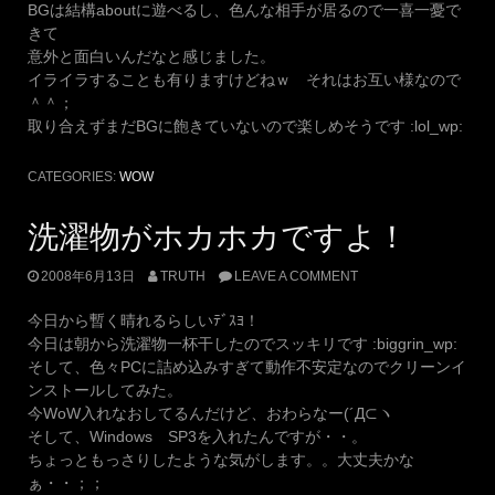
BGは結構aboutに遊べるし、色んな相手が居るので一喜一憂で
きて
意外と面白いんだなと感じました。
イライラすることも有りますけどねｗ それはお互い様なので
＾＾；
取り合えずまだBGに飽きていないので楽しめそうです :lol_wp:
CATEGORIES:
WOW
洗濯物がホカホカですよ！
2008年6月13日
TRUTH
LEAVE A COMMENT
今日から暫く晴れるらしいﾃﾞｽﾖ！
今日は朝から洗濯物一杯干したのでスッキリです :biggrin_wp:
そして、色々PCに詰め込みすぎて動作不安定なのでクリーンイ
ンストールしてみた。
今WoW入れなおしてるんだけど、おわらなー(´Д⊂ヽ
そして、Windows SP3を入れたんですが・・。
ちょっともっさりしたような気がします。。大丈夫かな
ぁ・・；；