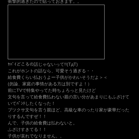
衝撃的過ぎたので貼っておきます。。
ﾔﾊﾞｲどころの話じゃないって!!(TдT)
これがホントの話なら、可愛そう過ぎる・・
給食費くらい払おうよー子供がかわいそうだよ＞＜
(勿論、家庭の事情がある方は別ですよ！）
前にTVで特集やってた時ちょろっと見たけど
文句を言って給食費払わない親の言い分があまりにもふざけて
いてﾊﾟﾝﾁしたくなった！
ブツクサ文句を言う親ほど、高級な車のったり家が豪華だった
りするんですぜ！！
んで、子供の給食費は払わないと。
ふざけすきてる！！
子供が哀れでなりません。。