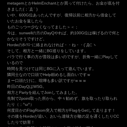
metagemとかHelmEnchantとか買って付けたら、お金が底を付
きました(；´Д｀)
いや、600G位あったんですが、復帰以前に相方から借金して
いたお金を返したら
ものごっつー少なくなってました＞＜；
今は、sunwellの方のDayQやれば、約100G位は稼げるので何と
かなりそうですけど。
Hordeのｵﾚﾂｴｰに絡まれなければ・・ね・・(´Д⊂ヽ
そして、相方と一緒にBG巡りをしています。
バラで行く事の方が普段は多いのですが、折角一緒にPlayして
いるので
時間を見つけては同じBGに入って遊んでいます。
隣同士なので口頭でHelp頼めるし面白いですｗ
まー口頭だけに、喧嘩も多い訳ですがｗｗｗ
昨日のDayQはWSG。
相方とPartyを組んでJoinしてみました。
先制で2point取った所から、中々勧めず、旗を取ったり取られ
たり（；^ω^）
何度目かのFlagRoom突入で相方がFlagをGetして走ります！
その後をHordeが追い、おいら達味方が敵の足を遅くしたりCC
したりで妨害！