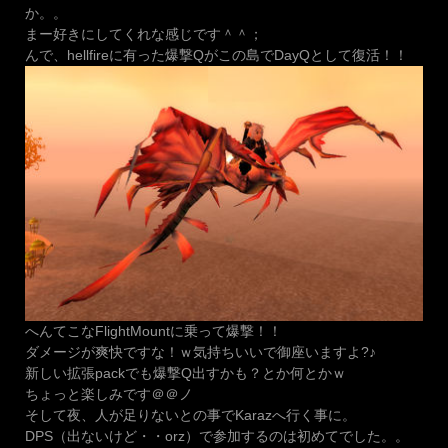
か。。
まー好きにしてくれな感じです＾＾；
んで、hellfireに有った爆撃Qがこの島でDayQとして復活！！
へんてこなFlightMountに乗って爆撃！！
ダメージが爽快ですな！ｗ気持ちいいで御座いますよ?♪
新しい拡張packでも爆撃Q出すかも？とか何とかｗ
ちょっと楽しみです＠＠ノ
そして夜、人が足りないとの事でKarazへ行く事に。
DPS（出ないけど・・orz）で参加するのは初めてでした。。