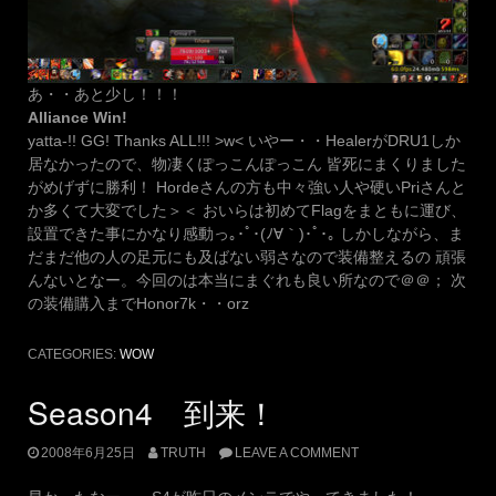
あ・・あと少し！！！
Alliance Win!
yatta-!! GG! Thanks ALL!!! >w< いやー・・HealerがDRU1しか
居なかったので、物凄くぽっこんぽっこん 皆死にまくりました
がめげずに勝利！ Hordeさんの方も中々強い人や硬いPriさんと
か多くて大変でした＞＜ おいらは初めてFlagをまともに運び、
設置できた事にかなり感動っ｡･ﾟ･(ﾉ∀｀)･ﾟ･｡ しかしながら、ま
だまだ他の人の足元にも及ばない弱さなので装備整えるの 頑張
んないとなー。今回のは本当にまぐれも良い所なので＠＠； 次
の装備購入までHonor7k・・orz
CATEGORIES:
WOW
Season4 到来！
2008年6月25日
TRUTH
LEAVE A COMMENT