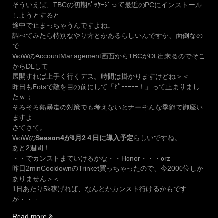
そういえば、TBCの初期ﾊﾟｯｹｰｼﾞって最近のPCにインストール
しようとすると
途中で止まっちゃうんですよね。
調べてみたら特別なやり方とかあるらしいんですか、面倒なの
で
WoWのAccountManagement画面からTBCがDL出来るのでそこ
からDLして
展開すれば上手く行くデス。時間は掛かりますけどね＞＜
昨日もEotsで敵を目の前にして「ﾋﾟｰｰｰｰｰ！」って止まりまし
たｗ；
そろそろ熱暴走の対策でも考えないとナーそんな季節で御座い
ますよ！
さてさて。
WoWの
Season4が6月2４日に導入予定
らしいですね。
あと2週間！
・・でカンストまでいけるかな・・Honor・・・orz
昨日2minCooldownのTrinket買っちゃったので、今2000位しか
ありません＞＜
1日あたり5k稼げれば、なんとかカンスト行けるかもです
が・・・
“洗
Read more