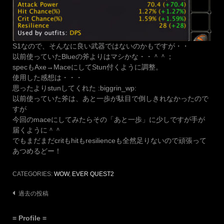
S1なので、そんなに良い武器ではないのかもですが・・
以前使っていたBlueの斧よりはマシかな・・＾＾；
specもAxe→MaceにしてStun付くように調整。
使用した感想は・・・
思ったよりstunしてくれた :biggrin_wp:
以前使っていた斧は、あと一歩が駄目で倒しきれなかったので
すが
今回のmaceにしてみたらその「あと一歩」に少しですが手が
届くように＾＾
でもまだまだcritもhitもresilienceも全然足りないので頑張って
あつめるどー！
CATEGORIES:
WOW
,
EVER QUEST2
投
過去の投稿
稿
= Profile =
ナ