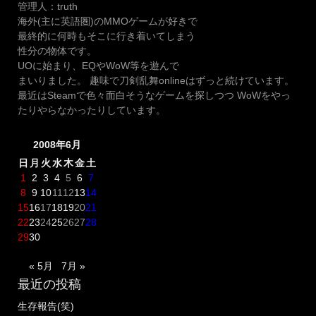
管理人：truth
ビ
海外(主に英語圏)のMMOゲームが好きで
ゲ
最終的に何時もそこに行き着いてしまう
ー
性分の物体です。
UOに始まり、EQやWoW等を遊んで
シ
まいりました。 趣味で刀剣乱舞onlineはずっと続けています。
ョ
最近はSteamで色々面白そうなゲームを探しつつ WoWをやっ
ン
たりやらなかったりしています。
2008年6月
日
月
火
水
木
金
土
1
2
3
4
5
6
7
8
9
10
11
12
13
14
15
16
17
18
19
20
21
22
23
24
25
26
27
28
29
30
« 5月
7月 »
最近の投稿
生存報告(笑)