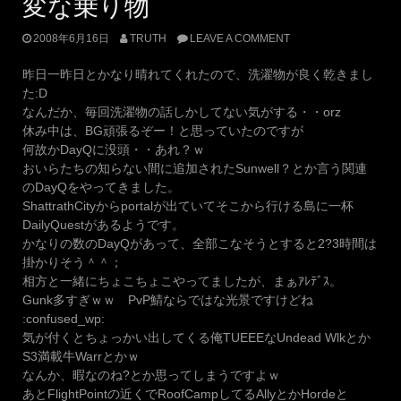
変な乗り物
2008年6月16日
TRUTH
LEAVE A COMMENT
昨日一昨日とかなり晴れてくれたので、洗濯物が良く乾きまし
た:D
なんだか、毎回洗濯物の話しかしてない気がする・・orz
休み中は、BG頑張るぞー！と思っていたのですが
何故かDayQに没頭・・あれ？ｗ
おいらたちの知らない間に追加されたSunwell？とか言う関連
のDayQをやってきました。
ShattrathCityからportalが出ていてそこから行ける島に一杯
DailyQuestがあるようです。
かなりの数のDayQがあって、全部こなそうとすると2?3時間は
掛かりそう＾＾；
相方と一緒にちょこちょこやってましたが、まぁｱﾚﾃﾞｽ。
Gunk多すぎｗｗ PvP鯖ならではな光景ですけどね
:confused_wp:
気が付くとちょっかい出してくる俺TUEEEなUndead Wlkとか
S3満載牛Warrとかｗ
なんか、暇なのね?とか思ってしまうですよｗ
あとFlightPointの近くでRoofCampしてるAllyとかHordeと