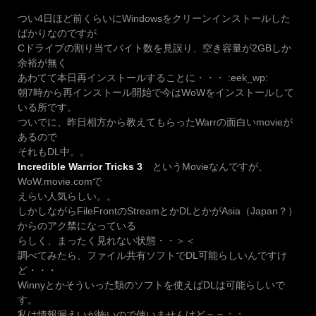
つい4日ほど前くらいにWindowsをクリーンインストールした
ばかりなのですが
Cドライブの割り当てバイト数を見誤り、空き容量が2GBしか
余裕が無く
あわてて本日再インストールすることに・・・ :eek_wp:
朝7時から再インストール開始で今はWoWをインストールして
いる所です。
ついでに、昨日相方から教えてもらったWarrの面白いmovieが
あるので
それもDL中。。
Incredible Warrior Tricks 3
というMovieなんですが、
WoW.movie.comで
えらい人気らしい。。
しかしながらFileFrontのStreamとかDLとかがAsia（Japan？）
からのアク禁になっている
らしく、まったく見れない状態・・＞＜
調べてみたら、ファイル共有ソフトでDL可能らしいんですけ
ど・・・
Winnyとかそういった類のソフトを使えばDLは可能らしいで
す。
私は情報漏えいが怖いので使いませんけど＝＝；；