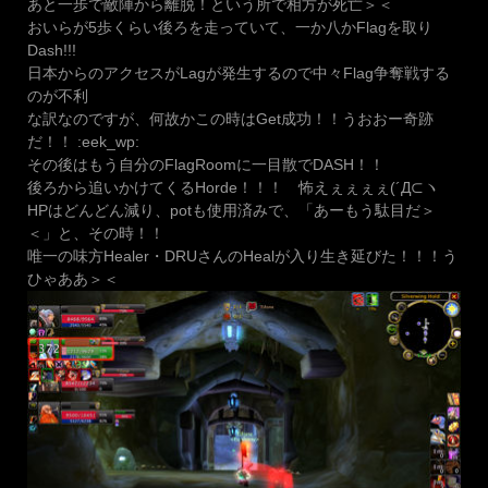
あと一歩で敵陣から離脱！という所で相方が死亡＞＜
おいらが5歩くらい後ろを走っていて、一か八かFlagを取り
Dash!!!
日本からのアクセスがLagが発生するので中々Flag争奪戦する
のが不利
な訳なのですが、何故かこの時はGet成功！！うおおー奇跡
だ！！ :eek_wp:
その後はもう自分のFlagRoomに一目散でDASH！！
後ろから追いかけてくるHorde！！！ 怖えぇぇぇぇ(´Д⊂ヽ
HPはどんどん減り、potも使用済みで、「あーもう駄目だ＞
＜」と、その時！！
唯一の味方Healer・DRUさんのHealが入り生き延びた！！！う
ひゃああ＞＜