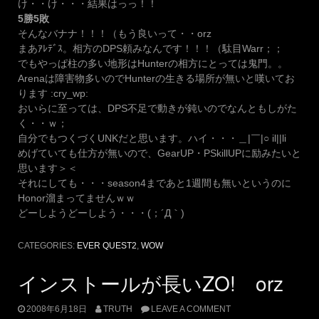
け・・け・・・結果はっっ！！
5勝5敗
そんなバナナ！！！（もう良いって・・orz
まあｱﾚﾃﾞｽ。相方のDPS頼みなんです！！！（駄目Warr；；
でもやっぱ柱の多い地形はHunterの相方にとっては鬼門。。
Arenaは障害物多いのでHunterの生きる場所が無いと嘆いてお
ります :cry_wp:
おいらに至っては、DPS不足で動きが鈍いのでなんともしがた
く・・ｗ；
自分でもつくづくUNKだと思います。ハイ・・・＿|￣|○ il||li
めげていても仕方が無いので、GearUP・PSkillUPに励みたいと
思います＞＜
それにしても・・・season4まであと1週間も無いというのに
Honor溜まってませんｗｗ
どーしようどーしよう・・・(；´Д｀)
CATEGORIES:
EVER QUEST2
,
WOW
インストールが長いZO! orz
2008年6月18日
TRUTH
LEAVE A COMMENT