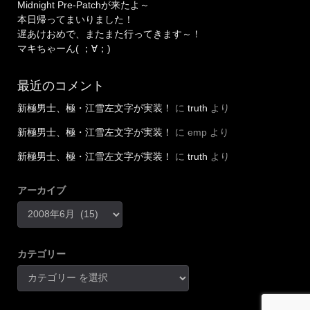
Midnight Pre-Patchが来たよ～
本日帰ってまいりました！
遅あけおめで、またまた行ってきます～！
マキちゃーん( ；∀；)
最近のコメント
新極男士、極・江雪左文字が実装！
に
truth
より
新極男士、極・江雪左文字が実装！
に
emp
より
新極男士、極・江雪左文字が実装！
に
truth
より
アーカイブ
カテゴリー