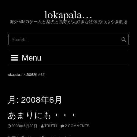
Skip
to
lokapala…
content
海外MMOゲームと柴犬と鳥類が大好きな物体のつぶやき劇場
Menu
lokapala...
>
2008年
>
6月
月:
2008年6月
あまりにも・・・
2008年6月30日
TRUTH
2 COMMENTS