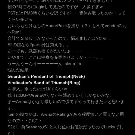
早かったなー。。S4が昨日のメンテでやってきました！
朝の7時ごろにloginして見たのですが、人多すぎｗ
PSTだとPM3時くらいな訳ですが・・皆休み取ったのか！って
くらい多いｗ
おいらもなけなしのHonorPointを握り（？）しめてvendorの元
へRun!
合計で２８Ｋしかなかったので、悩みましたよ?＠＠；
S2の鎧なら2parts分は買える。。
あーでも、武器も捨てがたいなぁ・・・
いやまて、ここは中身を充実させようか・・・。。
うーんうーんうーーーーーん :sleep_tb:
悩んだ結果・・・
Guardian’s Pendant of Triumph(Neck)
Vindicator’s Band of Triumph(Ring)
を購入。余ったのは1Kくらいｗ
残りはBGやArenaやりながら溜めていくしかないかな。
まーArenaはかなり厳しいので慌てずやって行きたいと思いま
す。
itemの幾つかは、ArenaのRatingがある程度無いと買えない用
なので・・(´Д⊂ヽ
S2が、前SeasonのS1と同じ位のお値段だったのでLuckyでし
た！