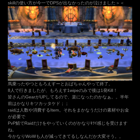
skillの使い方が今一でDPSが出なかったのが泣けました＞＜
馬乗ったやつともろえすーとおばちゃんやって終了。
8人で行きましたが、もろえす1wipeのみで後は1発Kill！
皆さんのGearがUPしてるので、楽になったのかなぁ。。半年
前はかなりキツカッタケド；；
raidは人数や消費するItem。それをまかなうだけの素材やお金
が必要で
PvP鯖でRaidだけをやっていくのがかなりｷﾂｲ感じを受けます
ね。
今かなりWoWも人が減ってきてるしなんだか大変そう。。