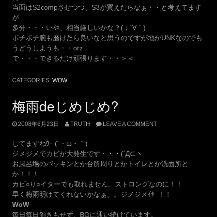
当面はS2compさせつつ、S3が買えたらなぁ・・と考えてます
が
多分・・・いや、相当厳しいかな？(；´∀｀)
ボチボチ腕も磨けたら良いなと思うのですが地がUNKなのでも
うどうしようも・・orz
で・・・できるだけ頑張ります・・＞＜
CATEGORIES:
WOW
梅雨deじめじめ?
2008年6月23日
TRUTH
LEAVE A COMMENT
してますねｳｰ (´・ω・｀)
ジメジメでカビが大発生です・・・(´Д⊂ヽ
お風呂場のパッキンとか台所周りとかトイレとか洗面所と
か！！！
カビ○り○イターでも取れません。ストロングなのに！！
早く梅雨明けてくれないかなぁ。。ジメジメｲﾔｰ！！
WoW
毎日毎日飽きもせず、BGに通い続けています。