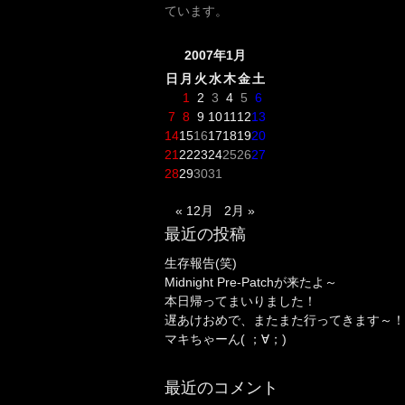
ています。
2007年1月
日
月
火
水
木
金
土
1
2
3
4
5
6
7
8
9
10
11
12
13
14
15
16
17
18
19
20
21
22
23
24
25
26
27
28
29
30
31
« 12月
2月 »
最近の投稿
生存報告(笑)
Midnight Pre-Patchが来たよ～
本日帰ってまいりました！
遅あけおめで、またまた行ってきます～！
マキちゃーん( ；∀；)
最近のコメント