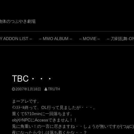
物体のつぶやき劇場
 ADDON LIST –
– MMO ALBUM –
– MOVIE –
– 刀剣乱舞-ONL
TBC・・・
2007年1月18日
TRUTH
まーアレです。
ｲﾝｽﾄｰﾙ終って、OL行って見ましたが・・・。
重くて5?10minに一回落ちます。
objやNPCにAccessできません！！
兎に角重い！の一言に尽きますね・・しょうが無いですが(つд⊂)
夜になったら少しは落ち着くかな・・？