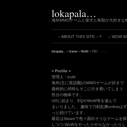
Skip
to
lokapala…
content
海外MMOゲームと柴犬と鳥類が大好きな
– ABOUT THIS SITE –
– WOW MY
+
lokapala...
>
Game
>
WoW
>
TBC・・・
= Profile =
管理人：truth
海外(主に英語圏)のMMOゲームが好きで
最終的に何時もそこに行き着いてしまう
性分の物体です。
UOに始まり、EQやWoW等を遊んで
まいりました。 趣味で刀剣乱舞onlineはず
っと続けています。
最近はSteamで色々面白そうなゲームを探
しつつ WoWをやったりやらなかったりし