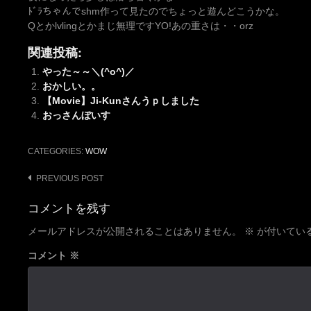
ﾄﾞﾗちゃんでshm作って見たのでちょっと遊んどこうかな。
Qとかlvlingとかまじ無理ですYO!あの重さは・・orz
関連投稿:
やった～～＼(^o^)／
おかしい。。
【Movie】Ji-Kunさんうｐしました
おっさんぼいす
CATEGORIES:
WOW
Post
PREVIOUS POST
navigation
コメントを残す
メールアドレスが公開されることはありません。
※
が付いてい
コメント
※