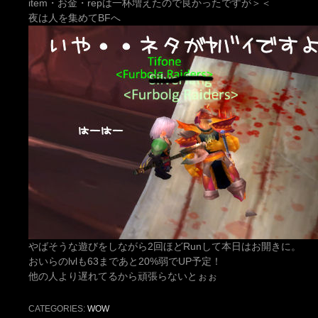
item・お金・repは一杯増えたので良かったですが＞＜
夜は人を集めてBFへ
やばそうな遊びをしながら2回ほどRunして本日はお開きに。
おいらのlvlも63まであと20%弱でUP予定！
他の人より遅れてるから頑張らないとぉぉ
CATEGORIES:
WOW