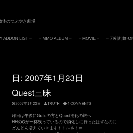
物体のつぶやき劇場
 ADDON LIST –
– MMO ALBUM –
– MOVIE –
– 刀剣乱舞-ONL
日:
2007年1月23日
Quest三昧
2007年1月23日
TRUTH
4 COMMENTS
昨日は午後にGuildの方とQuest消化の旅へ
HHのQが一杯残っているので消化しに行ったはずなのに
どんどん増えていきます！！ﾅﾆｺﾚ！ｗ