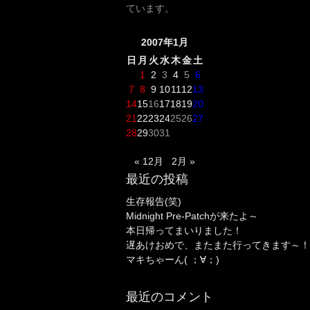
ています。
2007年1月
日
月
火
水
木
金
土
1
2
3
4
5
6
7
8
9
10
11
12
13
14
15
16
17
18
19
20
21
22
23
24
25
26
27
28
29
30
31
« 12月
2月 »
最近の投稿
生存報告(笑)
Midnight Pre-Patchが来たよ～
本日帰ってまいりました！
遅あけおめで、またまた行ってきます～！
マキちゃーん( ；∀；)
最近のコメント