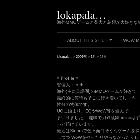
Skip
to
lokapala…
content
海外MMOゲームと柴犬と鳥類が大好きな
– ABOUT THIS SITE –
– WOW MY
+
lokapala...
>
2007年
>
1月
>
23日
= Profile =
管理人：truth
海外(主に英語圏)のMMOゲームが好きで
最終的に何時もそこに行き着いてしまう
性分の物体です。
UOに始まり、EQやWoW等を遊んで
まいりました。 趣味で刀剣乱舞onlineはず
っと続けています。
最近はSteamで色々面白そうなゲームを探
しつつ WoWをやったりやらなかったりし