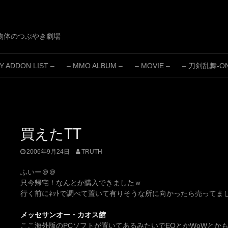
物体のつぶやき劇場
 ADDON LIST –
– MMO ALBUM –
– MOVIE –
– 刀剣乱舞-ONL
買えたTT
2006年9月24日
TRUTH
ふいー＠＠
只今帰宅！なんとか購入できましたｗ
行く前にﾈｯﾄで調べて置いて有りそうな所に向かったら売ってま
メッセサンオー・カオス館
ここ海外版のPCソフトが置いてあるみたいでEQとかWoWとか