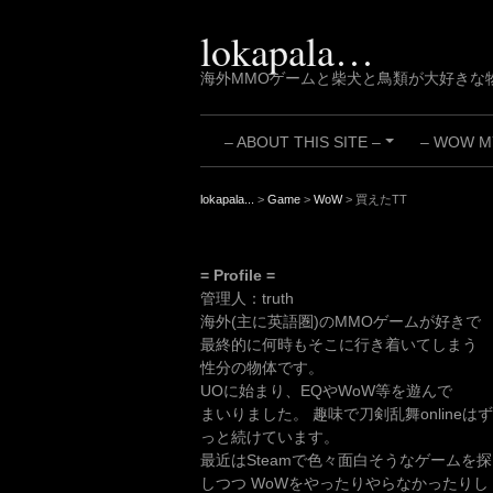
Skip
to
lokapala…
content
海外MMOゲームと柴犬と鳥類が大好きな
– ABOUT THIS SITE –
– WOW MY
+
lokapala...
>
Game
>
WoW
>
買えたTT
= Profile =
管理人：truth
海外(主に英語圏)のMMOゲームが好きで
最終的に何時もそこに行き着いてしまう
性分の物体です。
UOに始まり、EQやWoW等を遊んで
まいりました。 趣味で刀剣乱舞onlineはず
っと続けています。
最近はSteamで色々面白そうなゲームを探
しつつ WoWをやったりやらなかったりし