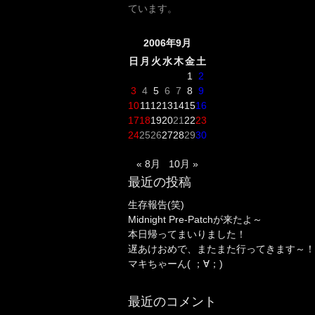
ています。
2006年9月
日
月
火
水
木
金
土
1
2
3
4
5
6
7
8
9
10
11
12
13
14
15
16
17
18
19
20
21
22
23
24
25
26
27
28
29
30
« 8月
10月 »
最近の投稿
生存報告(笑)
Midnight Pre-Patchが来たよ～
本日帰ってまいりました！
遅あけおめで、またまた行ってきます～！
マキちゃーん( ；∀；)
最近のコメント