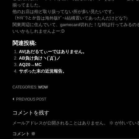
揃ってました。
他のお店は殆ど取り扱ってない所が多い見たいです。
（ﾔﾏｷﾞﾜとか昔は海外版ｹﾞｰﾑ結構置いてあったんだけどな?）
関東周辺に住んでいて、gamecard切れた！な時は行ってみるの
いいかもしれませんよー:D
関連投稿:
AV(あだるてぃーではありません。
AB負け負けヽ(`Д´)ノ
AQ20→MC
サボった末の近況報告。
CATEGORIES:
WOW
Post
PREVIOUS POST
navigation
コメントを残す
メールアドレスが公開されることはありません。
※
が付いてい
コメント
※