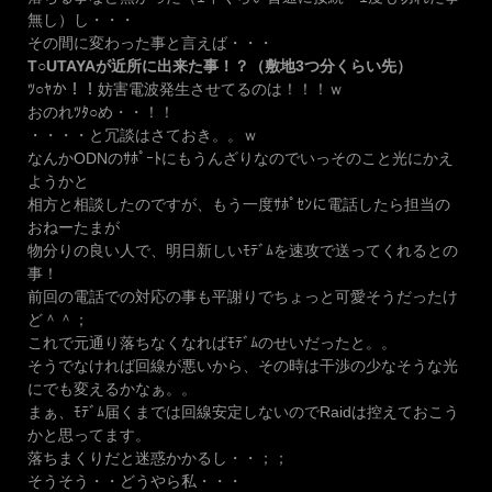
無し）し・・・
その間に変わった事と言えば・・・
T○UTAYAが近所に出来た事！？（敷地3つ分くらい先）
ﾂ○ﾔか！！妨害電波発生させてるのは！！！ｗ
おのれﾂﾀ○め・・！！
・・・・と冗談はさておき。。ｗ
なんかODNのｻﾎﾟｰﾄにもうんざりなのでいっそのこと光にかえ
ようかと
相方と相談したのですが、もう一度ｻﾎﾟｾﾝに電話したら担当の
おねーたまが
物分りの良い人で、明日新しいﾓﾃﾞﾑを速攻で送ってくれるとの
事！
前回の電話での対応の事も平謝りでちょっと可愛そうだったけ
ど＾＾；
これで元通り落ちなくなればﾓﾃﾞﾑのせいだったと。。
そうでなければ回線が悪いから、その時は干渉の少なそうな光
にでも変えるかなぁ。。
まぁ、ﾓﾃﾞﾑ届くまでは回線安定しないのでRaidは控えておこう
かと思ってます。
落ちまくりだと迷惑かかるし・・；；
そうそう・・どうやら私・・・