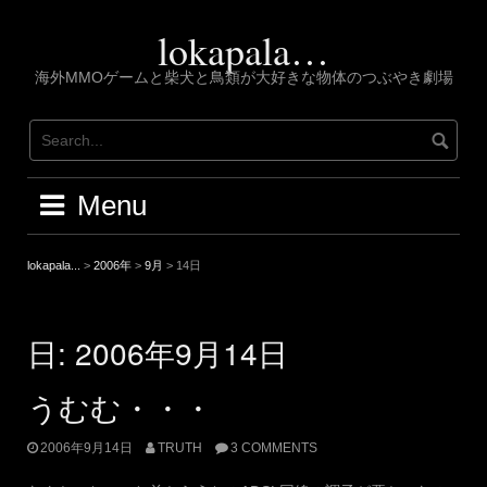
Skip
to
lokapala…
content
海外MMOゲームと柴犬と鳥類が大好きな物体のつぶやき劇場
Menu
lokapala...
>
2006年
>
9月
>
14日
日:
2006年9月14日
うむむ・・・
2006年9月14日
TRUTH
3 COMMENTS