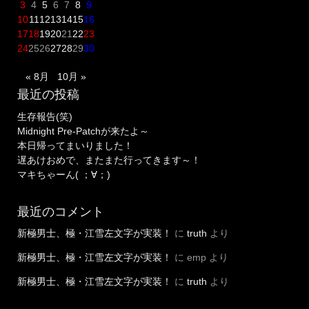
3
4
5
6
7
8
9
10
11
12
13
14
15
16
17
18
19
20
21
22
23
24
25
26
27
28
29
30
« 8月
10月 »
最近の投稿
生存報告(笑)
Midnight Pre-Patchが来たよ～
本日帰ってまいりました！
遅あけおめで、またまた行ってきます～！
マキちゃーん( ；∀；)
最近のコメント
新極男士、極・江雪左文字が実装！
に
truth
より
新極男士、極・江雪左文字が実装！
に
emp
より
新極男士、極・江雪左文字が実装！
に
truth
より