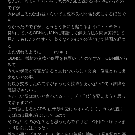
なんか、ちょっと前からうちのADSL回線の調子が悪かったの
ですが
大体起こるのはお昼くらいで回線不良の間隔も気にするほどで
も
なかったのですが、とうとう夜にも起こるように・・＠＠；
契約しているODNのｻﾎﾟｾﾝに電話して解決方法を聞き実行して
見たりもしたのですが、良くなるのはその時だけで時間が経つ
と
また切れるように・・・(つд⊂)
ODNに、機材の交換か修理をお願いしたのですが、ODN側から
みて
うちの状況が障害があると見れないらしく交換・修理ともに出
来ないとの事。
何度か交渉したのですがまったく拉致があかないので（故障を
確認できないし
おかしい所は無いと言われる・・）ﾌﾟﾛﾊﾞｲﾀﾞを変えようと思っ
て居ます＠＠；
まー話によるとADSLは干渉を受けやすいらしく、うちの直ぐ
そばには電車がはしってるので
そのせいなのかな？とも思ったんですけど、今回の回線キレま
くり以前にはまったく
落ちる事など無かった（1年くらい普通に接続・1度も切れた事