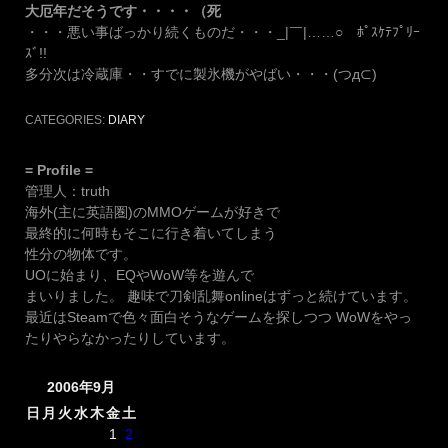
大厄年だそうです・・・・（死
・・・悪い事ばっかり続くものだ・・・_|￣|……○ ﾎﾟｽｹﾃﾌﾟﾘｰ
ｽﾞ!!
多分次は冷蔵庫・・すでに製氷機がやばい・・・(つд⊂)
CATEGORIES:
DIARY
= Profile =
管理人：truth
海外(主に英語圏)のMMOゲームが好きで
最終的に何時もそこに行き着いてしまう
性分の物体です。
UOに始まり、EQやWoW等を遊んで
まいりました。 趣味で刀剣乱舞onlineはずっと続けています。
最近はSteamで色々面白そうなゲームを探しつつ WoWをやっ
たりやらなかったりしています。
2006年9月
日
月
火
水
木
金
土
1
2