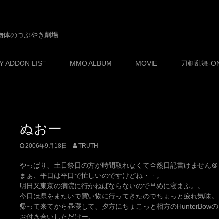
物体のつぶやき劇場
 ADDON LIST –
– MMO ALBUM –
– MOVIE –
– 刀剣乱舞-ONL
ぬおー
2006年9月18日
TRUTH
やっぱり、土日祭日の方が時間取れなくて全然日記書けません＠
まぁ、平日は平日で忙しいのですけどね・・。
明日又東京の病院に行かねばならないので早めに寝まふ。。
今日は県をまたいで買い物に行ってきたのでちょっと疲れ気味。
帰って来てから昼寝して、夕方にちょこっと相方のHunterBowのEpi
お付き合いしただけー。