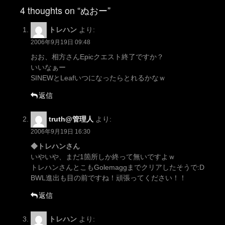
navigation
4 thoughts on “ぬおー”
トレハン
より:
2006年9月19日 09:48
おお、相方さんEpicクエスト終了ですか？
いいなぁー
SINEWとLeafいつになったらとれるかなｗ
返信
truth@管理人
より:
2006年9月19日 16:30
◆トレハンさん
いやいや、まだ1箇所しか終って無いですよｗ
トレハンさんとこもGolemaggまでクリアしたそうで:D
BWL進出も目の前ですね！頑張ってください！！
返信
トレハン
より: