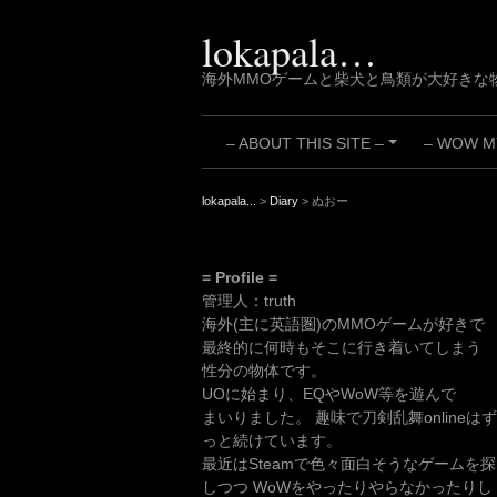
Skip
to
lokapala…
content
海外MMOゲームと柴犬と鳥類が大好きな
– ABOUT THIS SITE –
– WOW MY
+
lokapala...
>
Diary
>
ぬおー
= Profile =
管理人：truth
海外(主に英語圏)のMMOゲームが好きで
最終的に何時もそこに行き着いてしまう
性分の物体です。
UOに始まり、EQやWoW等を遊んで
まいりました。 趣味で刀剣乱舞onlineはず
っと続けています。
最近はSteamで色々面白そうなゲームを探
しつつ WoWをやったりやらなかったりし