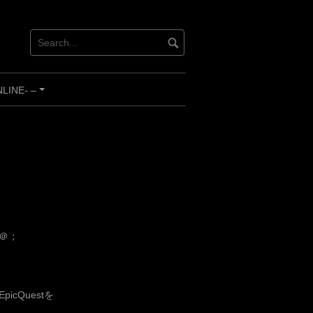
INE- –
+
＠；
cQuestを