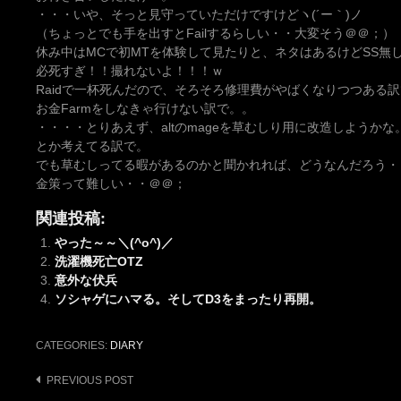
・・・いや、そっと見守っていただけですけどヽ(´ー｀)ノ
（ちょっとでも手を出すとFailするらしい・・大変そう＠＠；）
休み中はMCで初MTを体験して見たりと、ネタはあるけどSS無
必死すぎ！！撮れないよ！！！ｗ
Raidで一杯死んだので、そろそろ修理費がやばくなりつつある訳
お金Farmをしなきゃ行けない訳で。。
・・・・とりあえず、altのmageを草むしり用に改造しようかな
とか考えてる訳で。
でも草むしってる暇があるのかと聞かれれば、どうなんだろう・
金策って難しい・・＠＠；
関連投稿:
やった～～＼(^o^)／
洗濯機死亡OTZ
意外な伏兵
ソシャゲにハマる。そしてD3をまったり再開。
CATEGORIES:
DIARY
Post
PREVIOUS POST