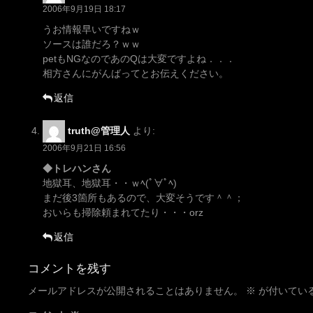
2006年9月19日 18:17
うお情報早いですねｗ
ソースは誰だろ？ｗｗ
petもNGなのであのQは大変ですよね．．．
相方さんにがんばってとお伝えください。
返信
truth@管理人
より:
2006年9月21日 16:56
◆トレハンさん
地獄耳、地獄耳・・ｗﾍ(ﾟ∀ﾟﾍ)
まだ後3箇所もあるので、大変そうです＾＾；
おいらも掃除頼まれてたり・・・orz
返信
コメントを残す
メールアドレスが公開されることはありません。
※
が付いてい