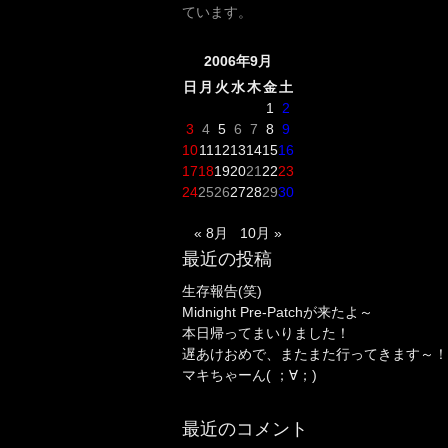
ています。
2006年9月
日
月
火
水
木
金
土
1
2
3
4
5
6
7
8
9
10
11
12
13
14
15
16
17
18
19
20
21
22
23
24
25
26
27
28
29
30
« 8月
10月 »
最近の投稿
生存報告(笑)
Midnight Pre-Patchが来たよ～
本日帰ってまいりました！
遅あけおめで、またまた行ってきます～！
マキちゃーん( ；∀；)
最近のコメント