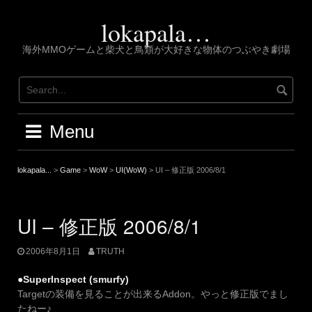
Skip
to
lokapala…
content
海外MMOゲームと柴犬と鳥類が大好きな物体のつぶやき劇場
Menu
lokapala...
>
Game
>
WoW
>
UI(WoW)
>
UI – 修正版 2006/8/1
UI – 修正版 2006/8/1
2006年8月1日
TRUTH
●SuperInspect (smurfy)
Targetの装備を見ることが出来るAddon。やっと修正版でまし
たねー♪