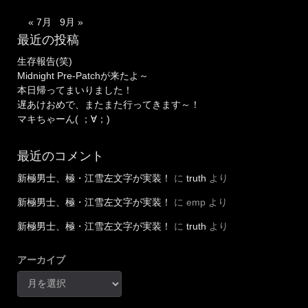
« 7月
9月 »
最近の投稿
生存報告(笑)
Midnight Pre-Patchが来たよ～
本日帰ってまいりました！
遅あけおめで、またまた行ってきます～！
マキちゃーん( ；∀；)
最近のコメント
新極男士、極・江雪左文字が実装！
に
truth
より
新極男士、極・江雪左文字が実装！
に
emp
より
新極男士、極・江雪左文字が実装！
に
truth
より
アーカイブ