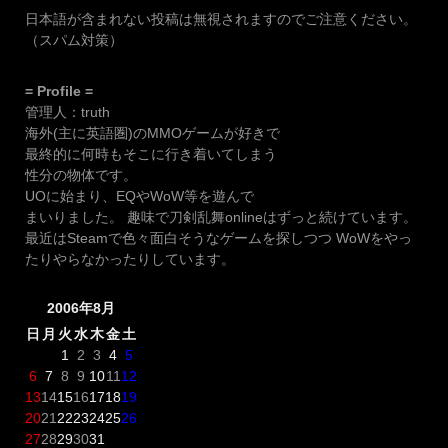
日本語が含まれない投稿は無視されますのでご注意ください。
（スパム対策）
= Profile =
管理人：truth
海外(主に英語圏)のMMOゲームが好きで
最終的に何時もそこに行き着いてしまう
性分の物体です。
UOに始まり、EQやWoW等を遊んで
まいりました。 趣味で刀剣乱舞onlineはずっと続けています。
最近はSteamで色々面白そうなゲームを探しつつ WoWをやっ
たりやらなかったりしています。
2006年8月
日
月
火
水
木
金
土
1
2
3
4
5
6
7
8
9
10
11
12
13
14
15
16
17
18
19
20
21
22
23
24
25
26
27
28
29
30
31