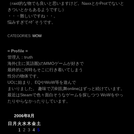
（raid的な物でも良いと思いますけど。NaxxとかProtでないと
きついとかもあるようですし）
・・・難しいですね・・。
悩みすぎてﾊｹﾞそうです。
CATEGORIES:
WOW
= Profile =
管理人：truth
海外(主に英語圏)のMMOゲームが好きで
最終的に何時もそこに行き着いてしまう
性分の物体です。
UOに始まり、EQやWoW等を遊んで
まいりました。 趣味で刀剣乱舞onlineはずっと続けています。
最近はSteamで色々面白そうなゲームを探しつつ WoWをやっ
たりやらなかったりしています。
2006年8月
日
月
火
水
木
金
土
1
2
3
4
5