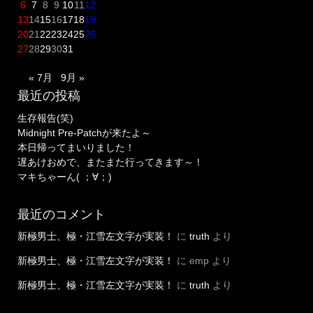
6
7
8
9
10
11
12
13
14
15
16
17
18
19
20
21
22
23
24
25
26
27
28
29
30
31
« 7月
9月 »
最近の投稿
生存報告(笑)
Midnight Pre-Patchが来たよ～
本日帰ってまいりました！
遅あけおめで、またまた行ってきます～！
マキちゃーん( ；∀；)
最近のコメント
新極男士、極・江雪左文字が実装！
に
truth
より
新極男士、極・江雪左文字が実装！
に
emp
より
新極男士、極・江雪左文字が実装！
に
truth
より