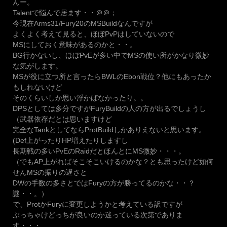
んー。
Talentで悩んで居ます・・＠＠；
今現在Arms31/Fury20のMSBuildなんですが
よくよく考えて見ると、ほぼPvPはしていないので
MSにしておく意味があるのかと・・。
BG行かないし、ほぼPvEが多い中でMSの使い所がかなり微妙
な気がします。
MSが役に立つ所と言ったらBWLのEbon戦位？他にもあったか
もしれないけど
そのくらいしか思い浮かばなかったり。。
DPSとしては多分ですがFuryBuildの人の方が出るでしょうし
（武器依存だとは思いますけど
完全なTankとしてならProtBuildしかありえないと思います。
(Def上がったりHP増えたりしますし
長期戦の多いPvEのRaidだとほんとにMS微妙・・・。
（でもAP上がればそこそこいけるのかな？とも思ったけど如何
せんMSの振りの遅さと
DWの手数の多さとではFuryの方が勝ってるのかな・・？
謎・・。）
で、ProtかFuryに変更しようかと考えている訳ですが
ぶっちゃけどっちが良いのか迷っている次第でありま
す・・・。