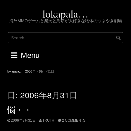
Skip
to
lokapala…
content
海外MMOゲームと柴犬と鳥類が大好きな物体のつぶやき劇場
Menu
lokapala...
>
2006年
>
8月
>
31日
日:
2006年8月31日
悩・・
2006年8月31日
TRUTH
2 COMMENTS