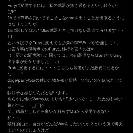
Furyに変更するには、私の武器が無さ過ぎるという難点が・・
(´Д⊂
2hではTUBを頂いてそこそこなdmgを出すことが出来るように
はなりましたが
1hに関しては未だBlue武器と言う情けない装備で有ります・・
TT
という訳で今Furyに変えても折角のDPSBuildが台無しに・。
と言う事は現時点でのFuryに移行と言うのは×
（一応この間実験した限りでは、今の装備ならMSの方がdmg
出る事が分かりました；；）
Protに変更するには・・・こちらも装備がまだ必要になるか
な・・？
doge/parry/Staの付いた物を殆ど所持して無いのでtankとして
は
駄目子な感じなんだと思います。
明らかに他のWarsの方よりもHP少ないですし、死ぬのも早い
気がする・・_|￣|○
で、結局どうしたら良いか解らずMSから変更できない
私・・。
最終的には、自分がどんなWarをしたいのか？という所で考え
ていくのでしょうけど