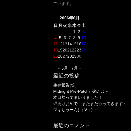
ています。
2006年6月
日
月
火
水
木
金
土
1
2
3
4
5
6
7
8
9
10
11
12
13
14
15
16
17
18
19
20
21
22
23
24
25
26
27
28
29
30
« 5月
7月 »
最近の投稿
生存報告(笑)
Midnight Pre-Patchが来たよ～
本日帰ってまいりました！
遅あけおめで、またまた行ってきます～！
マキちゃーん( ；∀；)
最近のコメント