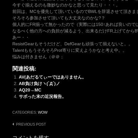
今すぐ揃えるのも微妙なのかなと思って見たり・・・。
前回は、MCを優先して頂いているのでBWLを辞退させて頂きま
そろそろ参加させて頂いても大丈夫なのかな?？
個人的にFR揃って無かったので（実際には150↑あれば良いの
なるべく他の方への負担が減るよう、出来るだけFR上げてからB
あー・・
ResistGearもそうだけど、DefGearも頑張って揃えないと。。
TalentももうそろそろProt寄りに変えようかなと考え中。。
悩みは付きません（＠＠；
関連投稿:
AV(あだるてぃーではありません。
AB負け負けヽ(`Д´)ノ
AQ20→MC
サボった末の近況報告。
CATEGORIES:
WOW
Post
PREVIOUS POST
navigation
コメントを残す