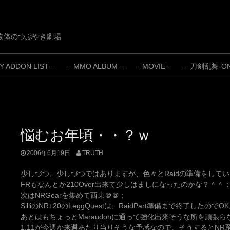
物体のつぶやき劇場
 ADDON LIST –
– MMO ALBUM –
– MOVIE –
– 刀剣乱舞-ONL
悩むお年頃・・？ｗ
2006年6月19日
TRUTH
少しづつ、少しづつではありますが、色々とRaidの準備をして
FRもなんとか210Over出来て少しはましになったのかな？＾＾
次はNRGearを集めて西東＠＠；
SilliのNR+20のLeggQuestは、RaidPart準備まで終了したのでO
あとはもちょっとMaraudonに通って強化出来そうな所を頑張ら
1.11が今週か来週あたり当りそうな予感なので、そうするとNR系