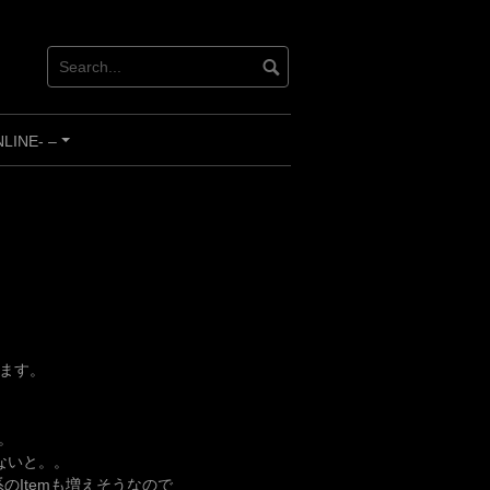
INE- –
+
います。
；
K。
ないと。。
のItemも増えそうなので