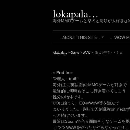
Skip
to
lokapala…
content
海外MMOゲームと柴犬と鳥類が大好きな
– ABOUT THIS SITE –
– WOW MY
+
lokapala...
>
Game
>
WoW
>
悩むお年頃・・？ｗ
= Profile =
管理人：truth
海外(主に英語圏)のMMOゲームが好きで
最終的に何時もそこに行き着いてしまう
性分の物体です。
UOに始まり、EQやWoW等を遊んで
まいりました。 趣味で刀剣乱舞onlineはず
っと続けています。
最近はSteamで色々面白そうなゲームを探
しつつ WoWをやったりやらなかったりし