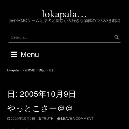
Skip
to
lokapala…
content
海外MMOゲームと柴犬と鳥類が大好きな物体のつぶやき劇場
Menu
lokapala...
>
2005年
>
10月
>
9日
日:
2005年10月9日
やっとこさー＠＠
2005年10月9日
TRUTH
LEAVE A COMMENT