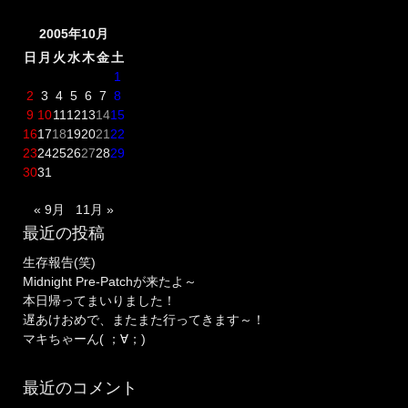
2005年10月
日
月
火
水
木
金
土
1
2
3
4
5
6
7
8
9
10
11
12
13
14
15
16
17
18
19
20
21
22
23
24
25
26
27
28
29
30
31
« 9月
11月 »
最近の投稿
生存報告(笑)
Midnight Pre-Patchが来たよ～
本日帰ってまいりました！
遅あけおめで、またまた行ってきます～！
マキちゃーん( ；∀；)
最近のコメント