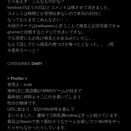
とりあえず、こんなものかな？
livedoorのほうの日記とコメントは移させて頂きました。
コメントは時間とか管理出来ないので本日の日付に
なっておりますごめんなさい；；
今回のテーマはhalloweenと言うことで南瓜と記念写真ですｗ
gnomeと比較するとマジで大きいですな。
でも現実にもお化け南瓜とかあるみたいだし。。
なんて話してたら南瓜の煮つけが食べたくなった。。（死
今度作ろーっと！
CATEGORIES:
DIARY
= Profile =
管理人：truth
海外(主に英語圏)のMMOゲームが好きで
最終的に何時もそこに行き着いてしまう
性分の物体です。
UOに始まり、EQやWoW等を遊んで
まいりました。 趣味で刀剣乱舞onlineはずっと続けています。
最近はSteamで色々面白そうなゲームを探しつつ WoWをやっ
たりやらなかったりしています。