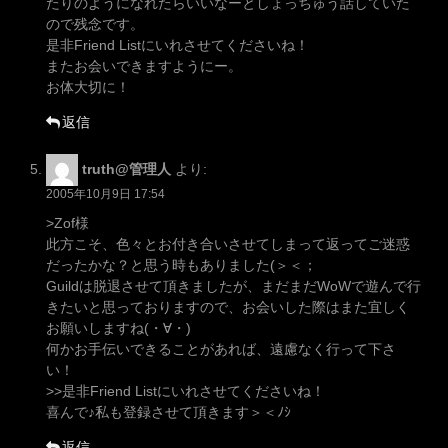
たりのようになれたらいいなーとしょっちゅう話していた
ので残念です。
是非Friend Listにいれさせてくださいね！
またお会いできますようにー。
お体大切に！
返信
truth@管理人
より:
2005年10月9日 17:54
>Zof様
此方こそ、色々とお付き合いさせてしまって返ってご迷惑
だったかな？と思う時もありました(＞＜；
Guildは脱退させて頂きましたが、まだまだWoWで遊んで行
きたいと思っておりますので、お会いした際はまた宜しく
お願いしますね(・∀・)
何かお手伝いできることがあれば、遠慮なく行って下さ
い！
>>是非Friend Listにいれさせてくださいね！
喜んで♪私も登録させて頂きます＞＜ﾉｼ
返信