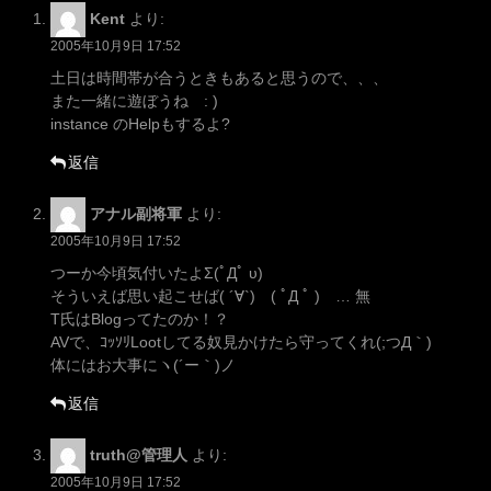
Kent
より:
2005年10月9日 17:52
土日は時間帯が合うときもあると思うので、、、
また一緒に遊ぼうね : )
instance のHelpもするよ?
返信
アナル副将軍
より:
2005年10月9日 17:52
つーか今頃気付いたよΣ(ﾟДﾟ υ)
そういえば思い起こせば( ´∀`) ( ﾟД ﾟ ) … 無
T氏はBlogってたのか！？
AVで、ｺｯｿﾘLootしてる奴見かけたら守ってくれ(;つД｀)
体にはお大事にヽ(´ー｀)ノ
返信
truth@管理人
より:
2005年10月9日 17:52