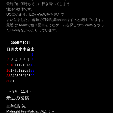
最終的に何時もそこに行き着いてしまう
性分の物体です。
UOに始まり、EQやWoW等を遊んで
まいりました。 趣味で刀剣乱舞onlineはずっと続けています。
最近はSteamで色々面白そうなゲームを探しつつ WoWをやっ
たりやらなかったりしています。
2005年10月
日
月
火
水
木
金
土
1
2
3
4
5
6
7
8
9
10
11
12
13
14
15
16
17
18
19
20
21
22
23
24
25
26
27
28
29
30
31
« 9月
11月 »
最近の投稿
生存報告(笑)
Midnight Pre-Patchが来たよ～