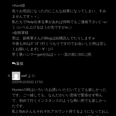
>Kent様
色々お世話になったのにこんな結果になってしまい、すみ
ませんです＞＜;;
私たちでHelp出来る事があれば何時でもご連絡下さい(`･ω･
´)（レベル上げるほうが先ですがw;;）
>副将軍様
実は、副将軍さんのBlogは結構読んでたりしますｗ
今後もAVはｶﾞﾝｶﾞﾝ行くつもりですのでお会いした時は宜し
くお願いします(・∀・)ﾉｼ
早く豚ハンマーgetせねば＞＜･･其の前に60に(死
返信
zof
より:
2005年10月9日 17:53
Hunterの時はいろいろお誘いいただいてとても嬉しかった
です。ご一緒しても、なんだかいい意味で緊張せず和ん
で、初めて行くインスタンスのような怖い所でも楽しかっ
たです。
私とBybさんもそれぞれアカウント持てるようになっておふ