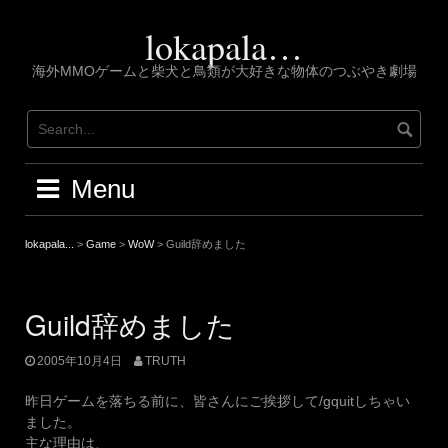
Skip
to
lokapala…
content
海外MMOゲームと柴犬と鳥類が大好きな物体のつぶやき劇場
Menu
lokapala...
>
Game
>
WoW
>
Guild辞めました
Guild辞めました
2005年10月4日
TRUTH
昨日ゲームを落ちる前に、皆さんにご挨拶して/gquitしちゃい
ました。
主な理由は、