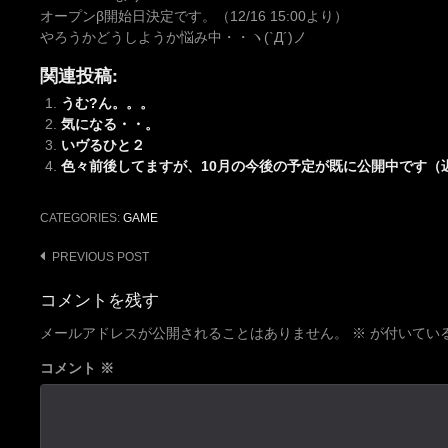
オープンβ開始日決定です。（12/16 15:00より）
やろうかどうしようか悩み中・・ヽ(`Д´)ノ
関連投稿:
うむ?ん。。。
気になる・・。
いヴるひと２
色々前後してますが、10月の今後の予定が既に公開中です（
CATEGORIES:
GAME
Post
PREVIOUS POST
navigation
コメントを残す
メールアドレスが公開されることはありません。
※
が付いてい
コメント
※