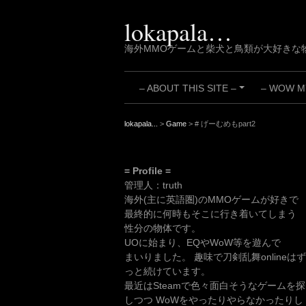
Skip
to
lokapala…
content
海外MMOゲームと柴犬と鳥類が大好きな
– ABOUT THIS SITE –
– WOW MY
+
lokapala...
>
Game
>
# げーむめもpart2
= Profile =
管理人：truth
海外(主に英語圏)のMMOゲームが好きで
最終的に何時もそこに行き着いてしまう
性分の物体です。
UOに始まり、EQやWoW等を遊んで
まいりました。 趣味で刀剣乱舞onlineはず
っと続けています。
最近はSteamで色々面白そうなゲームを探
しつつ WoWをやったりやらなかったりし