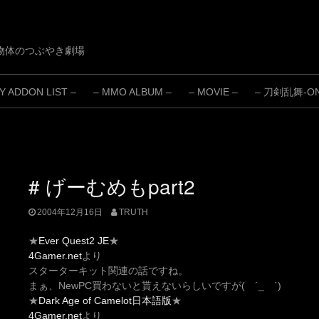
物体のつぶやき劇場
 ADDON LIST –
– MMO ALBUM –
– MOVIE –
– 刀剣乱舞-ONL
# げーむめもpart2
2004年12月16日
TRUTH
★
Ever Quest2 JE
★
4Gamer.net
より
スターターキット関連の話ですね。
まぁ、NewPC買わないと貰えないらしいですが( ´_ゝ`)
★
Dark Age of Camelot日本語版
★
4Gamer.net
より