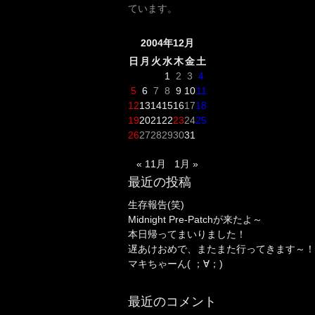
ています。
2004年12月
日
月
火
水
木
金
土
1
2
3
4
5
6
7
8
9
10
11
12
13
14
15
16
17
18
19
20
21
22
23
24
25
26
27
28
29
30
31
« 11月
1月 »
最近の投稿
生存報告(笑)
Midnight Pre-Patchが来たよ～
本日帰ってまいりました！
遅あけおめで、またまた行ってきます～！
マキちゃーん( ；∀；)
最近のコメント