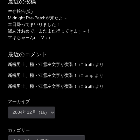
最近の投稿
生存報告(笑)
Midnight Pre-Patchが来たよ～
本日帰ってまいりました！
遅あけおめで、またまた行ってきます～！
マキちゃーん( ；∀；)
最近のコメント
新極男士、極・江雪左文字が実装！
に
truth
より
新極男士、極・江雪左文字が実装！
に
emp
より
新極男士、極・江雪左文字が実装！
に
truth
より
アーカイブ
カテゴリー