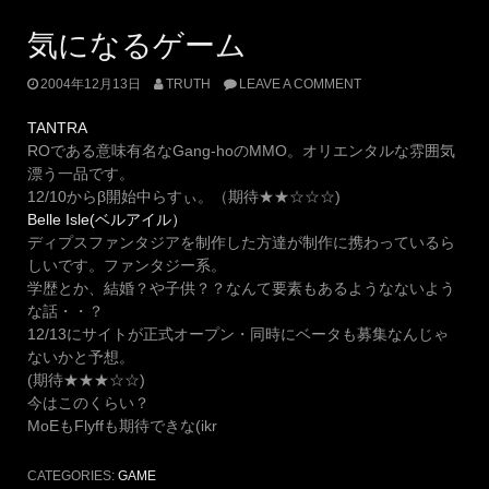
気になるゲーム
2004年12月13日
TRUTH
LEAVE A COMMENT
TANTRA
ROである意味有名なGang-hoのMMO。オリエンタルな雰囲気
漂う一品です。
12/10からβ開始中らすぃ。（期待★★☆☆☆)
Belle Isle(ベルアイル）
ディプスファンタジアを制作した方達が制作に携わっているら
しいです。ファンタジー系。
学歴とか、結婚？や子供？？なんて要素もあるようなないよう
な話・・？
12/13にサイトが正式オープン・同時にベータも募集なんじゃ
ないかと予想。
(期待★★★☆☆)
今はこのくらい？
MoEもFlyffも期待できな(ikr
CATEGORIES:
GAME