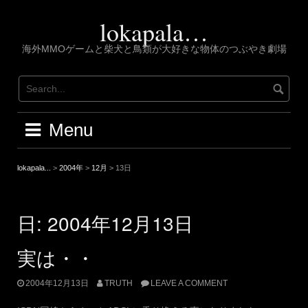
Skip
to
lokapala…
content
海外MMOゲームと柴犬と鳥類が大好きな物体のつぶやき劇場
Menu
lokapala...
>
2004年
>
12月
>
13日
日:
2004年12月13日
実は・・
2004年12月13日
TRUTH
LEAVE A COMMENT