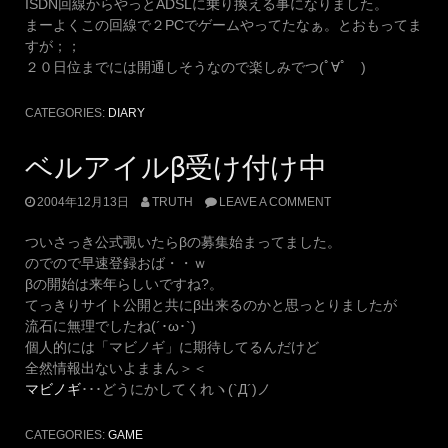
ISDN回線からやっとADSLに乗り換える事になりました。
まーよくこの回線で２PCでゲームやってたなぁ。とおもってま
すが；；
２０日位までには開通しそうなので楽しみでつ(ﾟ∀ﾟ )
CATEGORIES:
DIARY
ベルアイルβ受け付け中
2004年12月13日
TRUTH
LEAVE A COMMENT
ついさっき公式覗いたらβの募集始まってました。
のでので早速登録おば・・ｗ
βの開始は来年らしいですね?。
てっきりサイト公開と共にβ出来るのかと思っとりましたが
流石に無理でしたね(´･ω･`)
個人的には「マビノギ」に期待してるんだけど
全然情報出ないよままん＞＜
マビノギ
･･･どうにかしてくれヽ(`Д´)ノ
CATEGORIES:
GAME