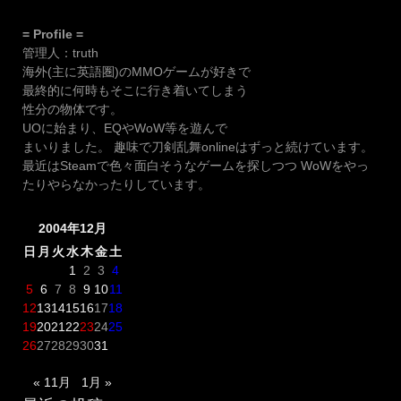
= Profile =
管理人：truth
海外(主に英語圏)のMMOゲームが好きで
最終的に何時もそこに行き着いてしまう
性分の物体です。
UOに始まり、EQやWoW等を遊んで
まいりました。 趣味で刀剣乱舞onlineはずっと続けています。
最近はSteamで色々面白そうなゲームを探しつつ WoWをやっ
たりやらなかったりしています。
2004年12月
日
月
火
水
木
金
土
1
2
3
4
5
6
7
8
9
10
11
12
13
14
15
16
17
18
19
20
21
22
23
24
25
26
27
28
29
30
31
« 11月
1月 »