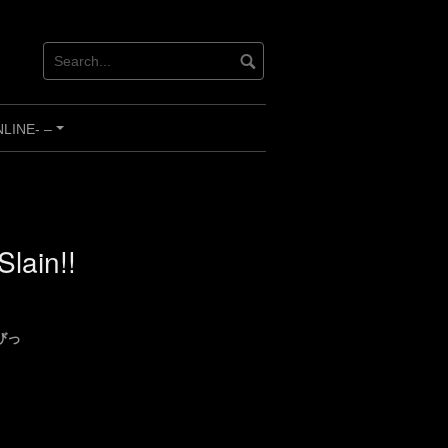
INE- –
+
lain!!
再びっ