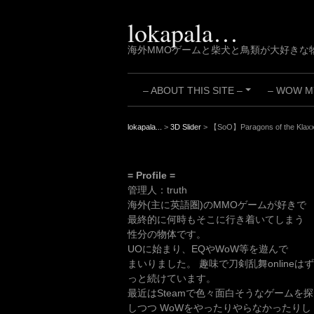
Skip
to
lokapala…
content
海外MMOゲームと柴犬と鳥類が大好きな
– ABOUT THIS SITE –
– WOW MY
+
lokapala...
>
3D Slider
>
【SoO】Paragons of the Klaxxi 
= Profile =
管理人：truth
海外(主に英語圏)のMMOゲームが好きで
最終的に何時もそこに行き着いてしまう
性分の物体です。
UOに始まり、EQやWoW等を遊んで
まいりました。 趣味で刀剣乱舞onlineはず
っと続けています。
最近はSteamで色々面白そうなゲームを探
しつつ WoWをやったりやらなかったりし