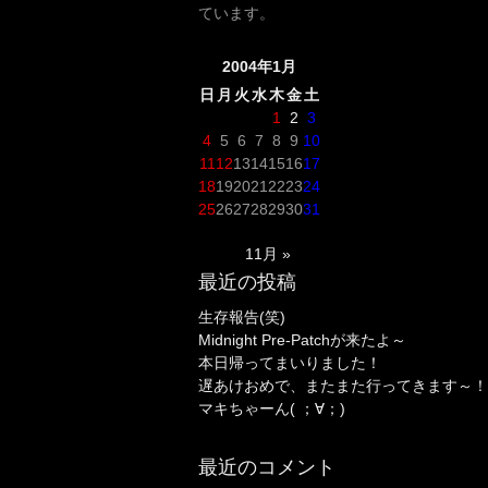
ています。
2004年1月
日
月
火
水
木
金
土
1
2
3
4
5
6
7
8
9
10
11
12
13
14
15
16
17
18
19
20
21
22
23
24
25
26
27
28
29
30
31
11月 »
最近の投稿
生存報告(笑)
Midnight Pre-Patchが来たよ～
本日帰ってまいりました！
遅あけおめで、またまた行ってきます～！
マキちゃーん( ；∀；)
最近のコメント