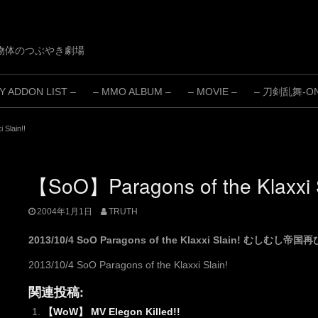
物体のつぶやき劇場
 ADDON LIST –
– MMO ALBUM –
– MOVIE –
– 刀剣乱舞-ONL
Slain!!
【SoO】Paragons of the Klaxxi S
2004年1月1日
TRUTH
2013/10/4 SoO Paragons of the Klaxxi Slain! むしむし帝国
2013/10/4 SoO Paragons of the Klaxxi Slain!
関連投稿:
【WoW】 MV Elegon Killed!!