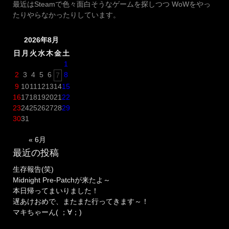
最近はSteamで色々面白そうなゲームを探しつつ WoWをやっ
ン
たりやらなかったりしています。
2026年8月
日
月
火
水
木
金
土
1
2
3
4
5
6
8
7
9
10
11
12
13
14
15
16
17
18
19
20
21
22
23
24
25
26
27
28
29
30
31
« 6月
最近の投稿
生存報告(笑)
Midnight Pre-Patchが来たよ～
本日帰ってまいりました！
遅あけおめで、またまた行ってきます～！
マキちゃーん( ；∀；)