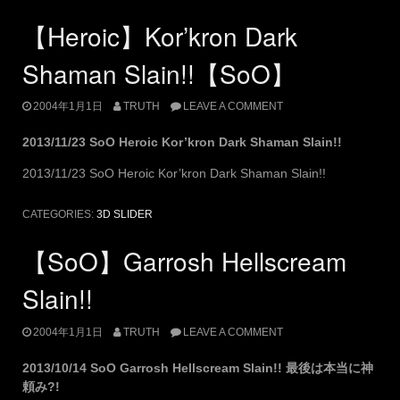
【Heroic】Kor’kron Dark
Shaman Slain!!【SoO】
2004年1月1日
TRUTH
LEAVE A COMMENT
2013/11/23 SoO Heroic Kor’kron Dark Shaman Slain!!
2013/11/23 SoO Heroic Kor’kron Dark Shaman Slain!!
CATEGORIES:
3D SLIDER
【SoO】Garrosh Hellscream
Slain!!
2004年1月1日
TRUTH
LEAVE A COMMENT
2013/10/14 SoO Garrosh Hellscream Slain!! 最後は本当に神
頼み?!