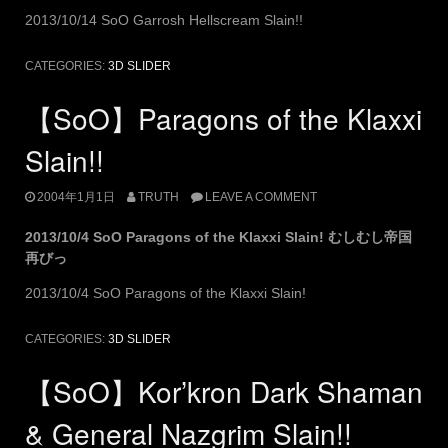
2013/10/14 SoO Garrosh Hellscream Slain!!
CATEGORIES:
3D SLIDER
【SoO】Paragons of the Klaxxi
Slain!!
2004年1月1日
TRUTH
LEAVE A COMMENT
2013/10/4 SoO Paragons of the Klaxxi Slain! むしむし帝国
再びっ
2013/10/4 SoO Paragons of the Klaxxi Slain!
CATEGORIES:
3D SLIDER
【SoO】Kor’kron Dark Shaman
& General Nazgrim Slain!!